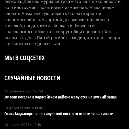
В Алматинской области отменили приговор за
региона. Для нас журналистика – это не только новости,
но и инструмент позитивных изменений. Наша цель –
наркотики из-за того, что подсудимому не дали
сделать Алматинскую область более открытой,
последнее слово
современной и комфортной для жизни, объединяя
6 августа 2026 г. 17:04
163
жителей, представителей власти, бизнеса и
гражданского общества вокруг общих ценностей и
Проезд по БАКАД резко подорожал: в
реальных дел. «Пятый регион» – медиа, которое говорит
Алматинской области начали действовать новые
с регионом на одном языке.
тарифы
МЫ В СОЦСЕТЯХ
6 августа 2026 г. 14:36
239
Сильнейшие дзюдоисты мира приехали на
СЛУЧАЙНЫЕ НОВОСТИ
сборы в Алматинскую область
6 августа 2026 г. 12:12
192
15 октября 2020 г. 03:34
Жители поселка в Карасайском районе жалуются на жуткий запах
Первый раз с ИИ в первый класс: казахстанских
первоклассников начнут учить искусственному
24 февраля 2021 г. 06:07
интеллекту
Глава Талдыкоргана покинул свой пост: что ответили в акимате
6 августа 2026 г. 10:47
193
10 апреля 2022 г. 10:18