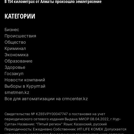
В 154 километрах от Алматы произошло землетрясение
Казахстанцы назвали доход, при котором не
считают себя бедными
КАТЕГОРИИ
6 августа 2026 г. 09:52
177
Бизнес
Пожар в Аксайском ущелье под Алматы
Происшествия
полностью ликвидирован спустя три дня
Общество
6 августа 2026 г. 08:51
250
Криминал
Экономика
Минэкологии опровергло фото тигра возле села
Образование
в Алматинской области
Здоровье
Госзакуп
5 августа 2026 г. 17:06
223
Новости компаний
Выборы в Курултай
Казахстан стал лидером Центральной Азии в
smetmen.kz
мировом рейтинге благополучия
Все для автоматизации на crmcenter.kz
5 августа 2026 г. 13:55
291
Свидетельство № KZ65VPY00047747 о постановке на учет
Казахстан может начать выпуск экологичного
периодического сетевого издания Выдана МИОР 08.04.2022, г Нур-
топлива для самолетов: пилотный проект
Султан Название: "Пятый регион" Язык: Казахский, русский
Периодичность: Ежедневно Собственник: ИП LIFE KOMEK Допускается
запустят в Алатау