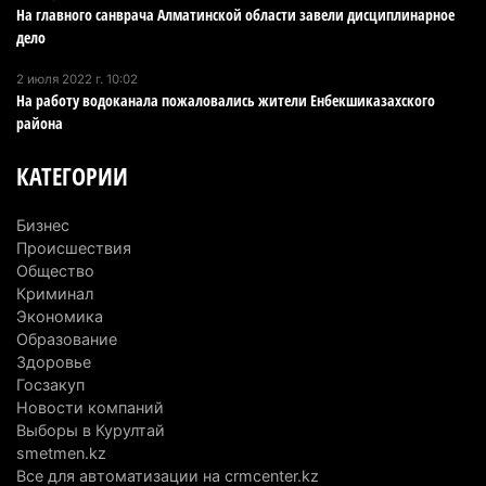
запустят в Алатау
На главного санврача Алматинской области завели дисциплинарное
дело
5 августа 2026 г. 12:32
211
2 июля 2022 г. 10:02
Туриста с тяжелыми травмами эвакуировали в
На работу водоканала пожаловались жители Енбекшиказахского
горах Алматинской области после камнепада
района
5 августа 2026 г. 11:23
177
КАТЕГОРИИ
Хозяина собак, едва не загрызших ребенка в
Алматинской области, судят спустя год после
Бизнес
трагедии
Происшествия
5 августа 2026 г. 09:17
172
Общество
Криминал
В Алматинской области запустят производство
Экономика
Образование
катеров для Formula-1 H2O и откроют академию
Здоровье
пилотов
Госзакуп
5 августа 2026 г. 08:29
201
Новости компаний
Выборы в Курултай
В Alatau City Authority назначили нового
smetmen.kz
директора по коммуникациям
Все для автоматизации на crmcenter.kz