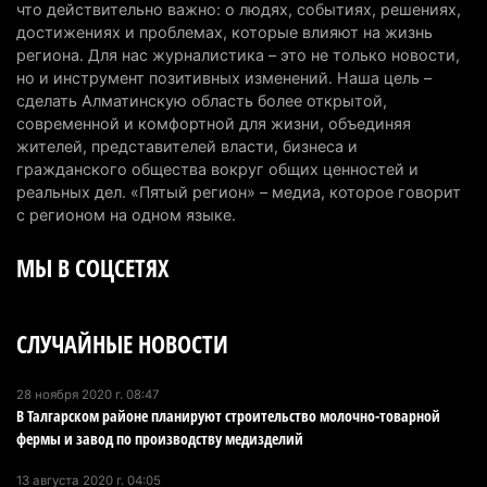
что действительно важно: о людях, событиях, решениях,
Казахстанцы назвали доход, при котором не
достижениях и проблемах, которые влияют на жизнь
считают себя бедными
региона. Для нас журналистика – это не только новости,
но и инструмент позитивных изменений. Наша цель –
6 августа 2026 г. 09:52
161
сделать Алматинскую область более открытой,
современной и комфортной для жизни, объединяя
Пожар в Аксайском ущелье под Алматы
жителей, представителей власти, бизнеса и
полностью ликвидирован спустя три дня
гражданского общества вокруг общих ценностей и
6 августа 2026 г. 08:51
236
реальных дел. «Пятый регион» – медиа, которое говорит
с регионом на одном языке.
Минэкологии опровергло фото тигра возле села
МЫ В СОЦСЕТЯХ
в Алматинской области
5 августа 2026 г. 17:06
207
СЛУЧАЙНЫЕ НОВОСТИ
Казахстан стал лидером Центральной Азии в
мировом рейтинге благополучия
5 августа 2026 г. 13:55
273
28 ноября 2020 г. 08:47
В Талгарском районе планируют строительство молочно-товарной
фермы и завод по производству медизделий
Казахстан может начать выпуск экологичного
топлива для самолетов: пилотный проект
13 августа 2020 г. 04:05