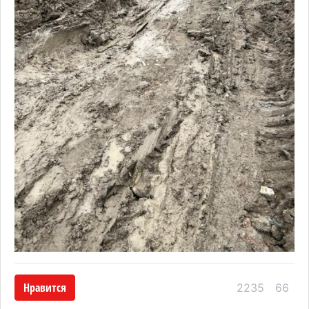
Нравится
2235
66