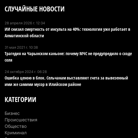
председателя административного суда
СЛУЧАЙНЫЕ НОВОСТИ
4 августа 2026 г. 14:29
139
В Алматинской области второй день не могут
28 апреля 2026 г. 12:34
ИИ снизил смертность от инсульта на 40%: технология уже работает в
потушить пожар в Аксайском ущелье
Алматинской области
4 августа 2026 г. 13:02
211
31 мая 2021 г. 10:38
В Алматы приостановили лицензии 350
Трагедия на Чарынском каньоне: почему МЧС не предупредило о сходе
строительным компаниям
селя
4 августа 2026 г. 12:06
241
24 октября 2024 г. 06:28
Ошибка ценою в блок. Сельчанам выставляют счета за вывезенный
В команде акима Алатау новое назначение: кто
ими же самими мусор в Илийском районе
возглавил аппарат города
4 августа 2026 г. 11:40
152
КАТЕГОРИИ
Выборы в Курултай: Алматинская область вошла
Бизнес
в число регионов с самым большим
Происшествия
количеством избирателей
Общество
Криминал
4 августа 2026 г. 09:09
196