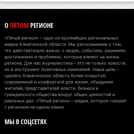
трагедии
5 августа 2026 г. 09:17
152
О
ПЯТОМ
РЕГИОНЕ
В Алматинской области запустят производство
катеров для Formula-1 H2O и откроют академию
«Пятый регион» – одно из крупнейших региональных
пилотов
медиа Алматинской области. Мы рассказываем о том,
5 августа 2026 г. 08:29
174
что действительно важно: о людях, событиях, решениях,
достижениях и проблемах, которые влияют на жизнь
В Alatau City Authority назначили нового
региона. Для нас журналистика – это не только новости,
но и инструмент позитивных изменений. Наша цель –
директора по коммуникациям
сделать Алматинскую область более открытой,
4 августа 2026 г. 20:22
98
современной и комфортной для жизни, объединяя
жителей, представителей власти, бизнеса и
Партия «Әділет» предложила превратить
гражданского общества вокруг общих ценностей и
университеты в центры технологий и новых
реальных дел. «Пятый регион» – медиа, которое говорит
рабочих мест
с регионом на одном языке.
4 августа 2026 г. 15:11
160
МЫ В СОЦСЕТЯХ
В Алматинской области назначили нового