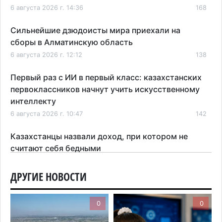
6 августа 2026 г. 14:36
168
Сильнейшие дзюдоисты мира приехали на
сборы в Алматинскую область
6 августа 2026 г. 12:12
138
Первый раз с ИИ в первый класс: казахстанских
первоклассников начнут учить искусственному
интеллекту
6 августа 2026 г. 10:47
142
Казахстанцы назвали доход, при котором не
считают себя бедными
6 августа 2026 г. 09:52
147
ДРУГИЕ НОВОСТИ
Пожар в Аксайском ущелье под Алматы
полностью ликвидирован спустя три дня
0
0
6 августа 2026 г. 08:51
194