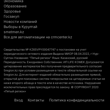
Экономика
Образование
«От экспорта сырья - к сложным
Здоровье
производствам»: партия «Әділет» представила в
Госзакуп
Актобе план диверсификации
Новости компаний
3 августа 2026 г. 20:46
166
Выборы в Курултай
smetmen.kz
Солдат-срочник выпал из окна четвертого этажа
Все для автоматизации на crmcenter.kz
казармы в Конаеве
3 августа 2026 г. 18:08
192
Свидетельство № KZ65VPY00047747 о постановке на учет
периодического сетевого издания Выдана МИОР 08.04.2022, г Нур-
Султан Название: "Пятый регион" Язык: Казахский, русский
Спустя 78 лет тигр вновь вернулся в дикую
Периодичность: Ежедневно Собственник: ИП LIFE KOMEK Допускается
природу Алматинской области
цитирование материалов без получения предварительного согласия
5region.kz при условии размещения в тексте обязательной ссылки на
3 августа 2026 г. 16:16
262
5region.kz. Для интернет-изданий обязательно размещение прямой,
открытой для поисковых систем гиперссылки на цитируемые статьи не
Кыргызстан обогнал Казахстан по темпам роста
ниже второго абзаца в тексте или в качестве источника. Нарушение
исключительных прав преследуется по закону. © COPYRIGHT 2020
сельского хозяйства. Что это значит для
«Пятый регион»
Алматинской области
Вход
Контакты
Политика конфиденциальности
3 августа 2026 г. 15:43
161