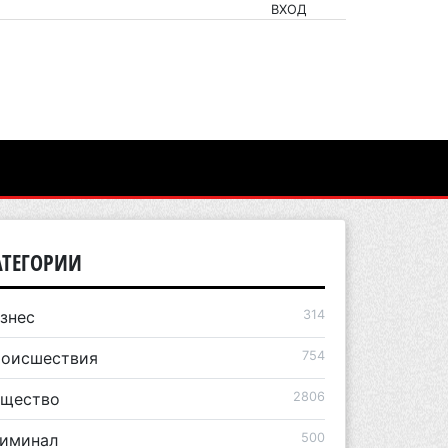
ВХОД
АТЕГОРИИ
знес
314
оисшествия
754
щество
2806
иминал
500