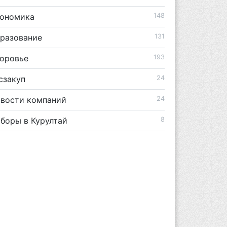
ономика
148
разование
131
оровье
193
сзакуп
24
вости компаний
24
боры в Курултай
8