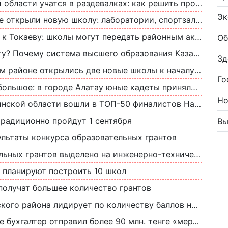
учатся в раздевалках: как решить проблему трехсменного обучения
Эк
ли новую школу: лаборатории, спортзалы и 600 мест для учеников
у: школы могут передать районным акиматам, педагоги бьют тревогу
Об
истема высшего образования Казахстана дорожает, но не становится лучше
Зд
йоне открылись две новые школы к началу учебного года
Го
городе Алатау юные кадеты приняли присягу. Какие льготы даются выпускникам
Но
сти вошли в ТОП-50 финалистов Национальной Премии «Учитель Казахстана»
радиционно пройдут 1 сентября
Вы
ультаты конкурса образовательных грантов
 грантов выделено на инженерно-технические специальности
 планируют построить 10 школ
получат большее количество грантов
ого района лидирует по количеству баллов на ЕНТ
хгалтер отправил более 90 млн. тенге «мертвым душам»