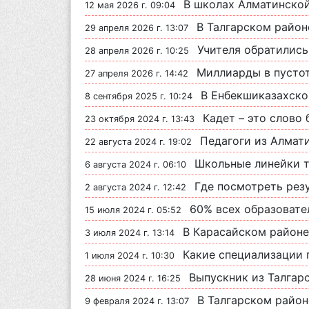
В школах Алматинской области 
12 мая 2026 г. 09:04
В Талгарском районе откры
29 апреля 2026 г. 13:07
Учителя обратились к Токаев
28 апреля 2026 г. 10:25
Миллиарды в пустоту? Почему с
27 апреля 2026 г. 14:42
В Енбекшиказахском ра
8 сентября 2025 г. 10:24
Кадет – это слово большое: в 
23 октября 2024 г. 13:43
Педагоги из Алматинской обла
22 августа 2024 г. 19:02
Школьные линейки т
6 августа 2024 г. 06:10
Где посмотреть рез
2 августа 2024 г. 12:42
60% всех образовательных
15 июля 2024 г. 05:52
В Карасайском районе
3 июля 2024 г. 13:14
Какие специализации 
1 июля 2024 г. 10:30
Выпускник из Талгарск
28 июня 2024 г. 16:25
В Талгарском районе бу
9 февраля 2024 г. 13:07