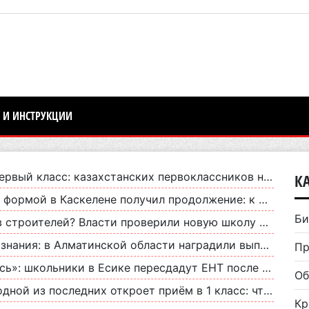
 И ИНСТРУКЦИИ
: казахстанских первоклассников начнут учить искусственному интеллекту
К
ене получил продолжение: к родителям обратился глава управления образования
Би
телей? Власти проверили новую школу в Карасайском районе
Алматинской области наградили выпускника с лучшим результатом ЕНТ
Пр
ики в Есике пересдадут ЕНТ после сбоя интернета во время экзамена
Об
 последних откроет приём в 1 класс: что важно знать родителям
Кр