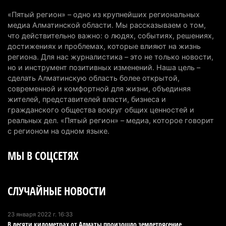
«Пятый регион» – одно из крупнейших региональных
Казахстанские абитуриенты узнали, кто получил
медиа Алматинской области. Мы рассказываем о том,
образовательные гранты
что действительно важно: о людях, событиях, решениях,
достижениях и проблемах, которые влияют на жизнь
7 августа 2026 г. 15:24
283
региона. Для нас журналистика – это не только новости,
но и инструмент позитивных изменений. Наша цель –
Онкопациентов в Алматинской области лечат в
сделать Алматинскую область более открытой,
морских контейнерах
современной и комфортной для жизни, объединяя
7 августа 2026 г. 11:24
215
жителей, представителей власти, бизнеса и
гражданского общества вокруг общих ценностей и
В Талгарском районе загорелись строительные
реальных дел. «Пятый регион» – медиа, которое говорит
отходы: пожар охватил 300 квадратных метров
с регионом на одном языке.
карьера
МЫ В СОЦСЕТЯХ
7 августа 2026 г. 09:52
242
Жители Алматы и Алматинской области смогут
СЛУЧАЙНЫЕ НОВОСТИ
увидеть долги своего дома в квитанциях за свет
7 августа 2026 г. 06:28
289
23 января 2022 г. 16:33
В десяти километрах от Алматы произошло землетрясение
В Алматинской области отменили приговор за