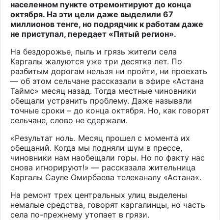
населенном пункте отремонтируют до конца
октября. На эти цели даже выделили 67
миллионов тенге, но подрядчик к работам даже
не приступал
, передает «Пятый регион».
На бездорожье, пыль и грязь жители села
Каргалы жалуются уже три десятка лет. По
разбитым дорогам нельзя ни пройти, ни проехать
— об этом сельчане рассказали в эфире «Астана
Таймс» месяц назад. Тогда местные чиновники
обещали устранить проблему. Даже называли
точные сроки – до конца октября. Но, как говорят
сельчане, слово не сдержали.
«Результат ноль. Месяц прошел с момента их
обещаний. Когда мы подняли шум в прессе,
чиновники нам наобещали горы. Но по факту нас
снова игнорируют!» — рассказала жительница
Каргалы Сауле Омирбаева телеканалу «
Астана
«.
На ремонт трех центральных улиц выделены
немалые средства, говорят каргалинцы, но часть
села по-прежнему утопает в грязи.