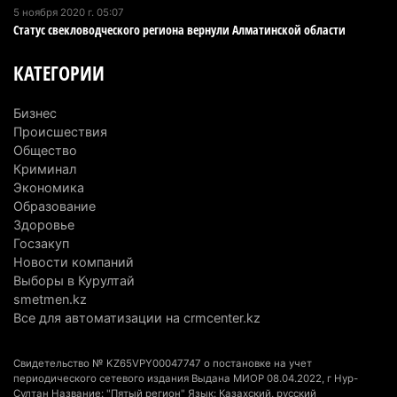
5 ноября 2020 г. 05:07
Статус свекловодческого региона вернули Алматинской области
Туриста с тяжелыми травмами эвакуировали в
горах Алматинской области после камнепада
КАТЕГОРИИ
5 августа 2026 г. 11:23
183
Бизнес
Хозяина собак, едва не загрызших ребенка в
Происшествия
Алматинской области, судят спустя год после
Общество
трагедии
Криминал
5 августа 2026 г. 09:17
174
Экономика
Образование
В Алматинской области запустят производство
Здоровье
Госзакуп
катеров для Formula-1 H2O и откроют академию
Новости компаний
пилотов
Выборы в Курултай
5 августа 2026 г. 08:29
202
smetmen.kz
Все для автоматизации на crmcenter.kz
В Alatau City Authority назначили нового
директора по коммуникациям
Свидетельство № KZ65VPY00047747 о постановке на учет
4 августа 2026 г. 20:22
115
периодического сетевого издания Выдана МИОР 08.04.2022, г Нур-
Султан Название: "Пятый регион" Язык: Казахский, русский