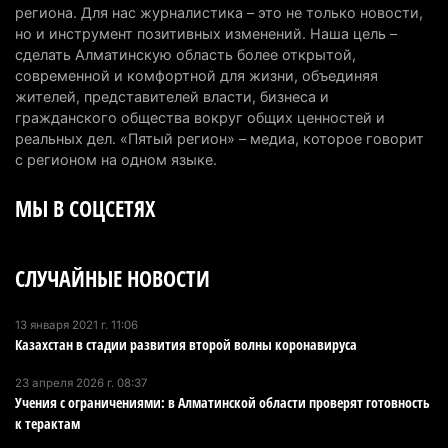
считают себя бедными
региона. Для нас журналистика – это не только новости,
но и инструмент позитивных изменений. Наша цель –
6 августа 2026 г. 09:52
164
сделать Алматинскую область более открытой,
современной и комфортной для жизни, объединяя
Пожар в Аксайском ущелье под Алматы
жителей, представителей власти, бизнеса и
полностью ликвидирован спустя три дня
гражданского общества вокруг общих ценностей и
6 августа 2026 г. 08:51
238
реальных дел. «Пятый регион» – медиа, которое говорит
с регионом на одном языке.
Минэкологии опровергло фото тигра возле села
МЫ В СОЦСЕТЯХ
в Алматинской области
5 августа 2026 г. 17:06
214
СЛУЧАЙНЫЕ НОВОСТИ
Казахстан стал лидером Центральной Азии в
мировом рейтинге благополучия
5 августа 2026 г. 13:55
277
13 января 2021 г. 11:06
Казахстан в стадии развития второй волны коронавируса
Казахстан может начать выпуск экологичного
23 апреля 2026 г. 08:37
топлива для самолетов: пилотный проект
Учения с ограничениями: в Алматинской области проверят готовность
запустят в Алатау
к терактам
5 августа 2026 г. 12:32
213