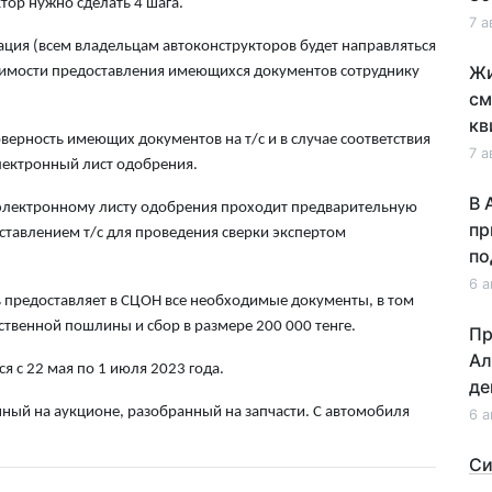
тор нужно сделать 4 шага.
7 а
рация (всем владельцам автоконструкторов будет направляться
Жи
димости предоставления имеющихся документов сотруднику
см
кв
верность имеющих документов на т/с и в случае соответствия
7 а
электронный лист одобрения.
В 
о электронному листу одобрения проходит предварительную
пр
оставлением т/с для проведения сверки экспертом
по
6 а
ь предоставляет в СЦОН все необходимые документы, в том
ственной пошлины и сбор в размере 200 000 тенге.
Пр
Ал
 с 22 мая по 1 июля 2023 года.
де
ный на аукционе, разобранный на запчасти. С автомобиля
6 а
Си
на