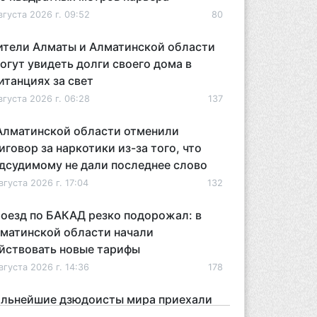
вгуста 2026 г. 09:52
80
тели Алматы и Алматинской области
огут увидеть долги своего дома в
итанциях за свет
вгуста 2026 г. 06:28
137
Алматинской области отменили
иговор за наркотики из-за того, что
дсудимому не дали последнее слово
вгуста 2026 г. 17:04
132
оезд по БАКАД резко подорожал: в
матинской области начали
йствовать новые тарифы
вгуста 2026 г. 14:36
178
льнейшие дзюдоисты мира приехали
 сборы в Алматинскую область