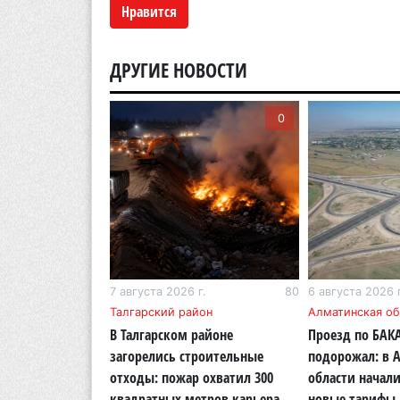
Нравится
ДРУГИЕ НОВОСТИ
0
0
г.
320
7 августа 2026 г.
80
6 августа 2026 г
Талгарский район
Алматинская об
Курултай можно
В Талгарском районе
Проезд по БАК
совать «Против
загорелись строительные
подорожал: в 
отходы: пожар охватил 300
области начали
квадратных метров карьера
новые тарифы