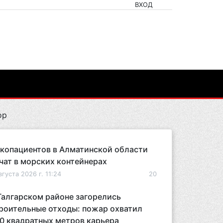
ВХОД
ор
копациентов в Алматинской области
чат в морских контейнерах
вгуста 2026 г. 11:24
20
Талгарском районе загорелись
роительные отходы: пожар охватил
0 квадратных метров карьера