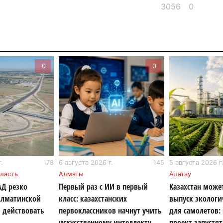
3056
0
6 а
Пе
ка
уч
0
0
6 а
Ка
не
6 а
По
по
.
178
6 августа 2026 г.
145
5 августа 2026 г
6 а
ласть
Алматы
Алатау
АД резко
Первый раз с ИИ в первый
Казахстан може
Ми
Алматинской
класс: казахстанских
выпуск экологи
во
 действовать
первоклассников начнут учить
для самолетов:
5 а
искусственному интеллекту
проект запустят