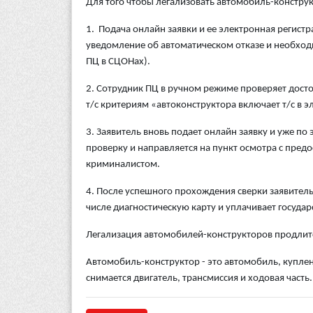
Для того чтобы легализовать автомобиль-конструк
1. Подача онлайн заявки и ее электронная регист
уведомление об автоматическом отказе и необхо
ПЦ в СЦОНах).
2. Сотрудник ПЦ в ручном режиме проверяет досто
т/с критериям «автоконструктора включает т/с в 
3. Заявитель вновь подает онлайн заявку и уже п
проверку и направляется на пункт осмотра с пред
криминалистом.
4. После успешного прохождения сверки заявител
числе диагностическую карту и уплачивает государ
Легализация автомобилей-конструкторов продлится
Автомобиль-конструктор - это автомобиль, куплен
снимается двигатель, трансмиссия и ходовая часть.