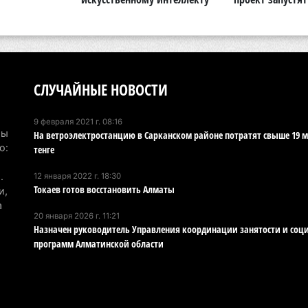
Ка
Аз
5 а
Ка
СЛУЧАЙНЫЕ НОВОСТИ
эк
пи
9 февраля 2021 г. 08:16
Мы
На ветроэлектростанцию в Сарканском районе потратят свыше 19 
5 а
о:
тенге
Ту
.
12 января 2022 г. 18:30
эв
Токаев готов восстановить Алматы
и,
об
а
5 а
20 января 2026 г. 11:21
Назначен руководитель Управления координации занятости и соц
программ Алматинской области
Хо
ре
сп
5 а