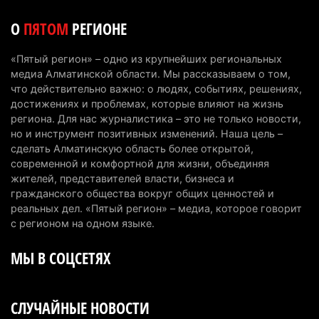
Казахстан стал лидером Центральной Азии в
О
ПЯТОМ
РЕГИОНЕ
мировом рейтинге благополучия
5 августа 2026 г. 13:55
260
«Пятый регион» – одно из крупнейших региональных
медиа Алматинской области. Мы рассказываем о том,
Казахстан может начать выпуск экологичного
что действительно важно: о людях, событиях, решениях,
топлива для самолетов: пилотный проект
достижениях и проблемах, которые влияют на жизнь
запустят в Алатау
региона. Для нас журналистика – это не только новости,
но и инструмент позитивных изменений. Наша цель –
5 августа 2026 г. 12:32
197
сделать Алматинскую область более открытой,
современной и комфортной для жизни, объединяя
Туриста с тяжелыми травмами эвакуировали в
жителей, представителей власти, бизнеса и
горах Алматинской области после камнепада
гражданского общества вокруг общих ценностей и
5 августа 2026 г. 11:23
165
реальных дел. «Пятый регион» – медиа, которое говорит
с регионом на одном языке.
Хозяина собак, едва не загрызших ребенка в
МЫ В СОЦСЕТЯХ
Алматинской области, судят спустя год после
трагедии
5 августа 2026 г. 09:17
163
СЛУЧАЙНЫЕ НОВОСТИ