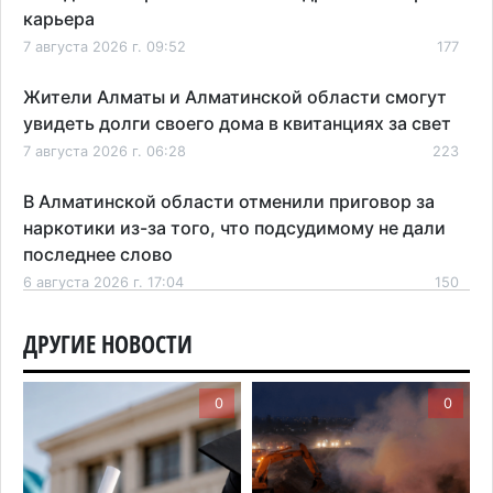
карьера
7 августа 2026 г. 09:52
177
Жители Алматы и Алматинской области смогут
увидеть долги своего дома в квитанциях за свет
7 августа 2026 г. 06:28
223
В Алматинской области отменили приговор за
наркотики из-за того, что подсудимому не дали
последнее слово
6 августа 2026 г. 17:04
150
Проезд по БАКАД резко подорожал: в
ДРУГИЕ НОВОСТИ
Алматинской области начали действовать новые
тарифы
0
0
6 августа 2026 г. 14:36
202
Сильнейшие дзюдоисты мира приехали на
сборы в Алматинскую область