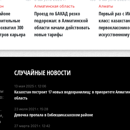
6 а
он
Алматинская область
Алматы
айоне
Проезд по БАКАД резко
Первый раз с И
По
роительные
подорожал: в Алматинской
класс: казахста
по
охватил 300
области начали действовать
первокласснико
6 а
тров карьера
новые тарифы
искусственному
Ми
во
5 а
Ка
СЛУЧАЙНЫЕ НОВОСТИ
Аз
5 а
13 мая 2025 г. 12:06
Мы
Казахстан построит 17 новых водохранилищ: в приоритете Алмати
Ка
о:
область
эк
.
23 июля 2021 г. 15:28
пи
Девочка пропала в Енбекшиказахском районе
и,
5 а
а
27 марта 2021 г. 12:42