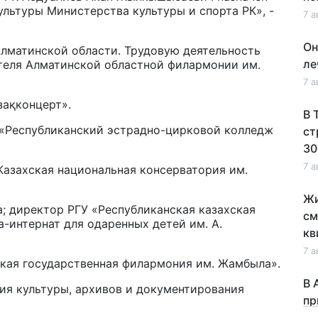
льтуры Министерства культуры и спорта РК», -
7 а
Он
Алматинской области. Трудовую деятельность
ле
ителя Алматинской областной филармонии им.
7 а
зақконцерт».
В 
П «Республиканский эстрадно-цирковой колледж
ст
30
7 а
«Казахская национальная консерватория им.
Жи
ра; директор РГУ «Республиканская казахская
см
-интернат для одаренных детей им. А.
кв
7 а
хская государственная филармония им. Жамбыла».
В 
ения культуры, архивов и документирования
пр
по