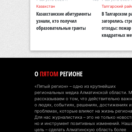
бласть
Казахстан
Талгарский рай
тигр вновь
Казахстанские абитуриенты
В Талгарском р
кую природу
узнали, кто получил
загорелись ст
области
образовательные гранты
отходы: пожар 
квадратных ме
О
ПЯТОМ
РЕГИОНЕ
«Пятый регион» – одно из крупнейших
региональных медиа Алматинской области. 
рассказываем о том, что действительно важн
о людях, событиях, решениях, достижениях и
проблемах, которые влияют на жизнь региона
Для нас журналистика – это не только новост
но и инструмент позитивных изменений. Наш
цель – сделать Алматинскую область более