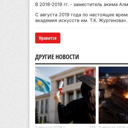
В 2018-2019 гг. - заместитель акима Ал
С августа 2019 года по настоящее врем
академия искусств им. Т.К. Жургенова».
Нравится
ДРУГИЕ НОВОСТИ
0
0
г.
268
7 августа 2026 г.
145
7 августа 2026 г