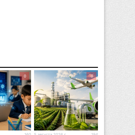
вгуста 2026 г. 17:04
146
оезд по БАКАД резко подорожал: в
матинской области начали
йствовать новые тарифы
вгуста 2026 г. 14:36
199
льнейшие дзюдоисты мира приехали
 сборы в Алматинскую область
вгуста 2026 г. 12:12
164
0
0
рвый раз с ИИ в первый класс:
захстанских первоклассников начнут
ить искусственному интеллекту
вгуста 2026 г. 10:47
160
захстанцы назвали доход, при котором
 считают себя бедными
.
160
5 августа 2026 г.
194
4 августа 2026 г.