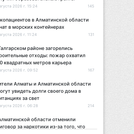
вгуста 2026 г. 15:24
145
копациентов в Алматинской области
чат в морских контейнерах
вгуста 2026 г. 11:24
131
Талгарском районе загорелись
роительные отходы: пожар охватил
0 квадратных метров карьера
вгуста 2026 г. 09:52
167
тели Алматы и Алматинской области
огут увидеть долги своего дома в
итанциях за свет
вгуста 2026 г. 06:28
214
Алматинской области отменили
иговор за наркотики из-за того, что
дсудимому не дали последнее слово