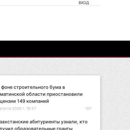
ВХОД
 фоне строительного бума в
матинской области приостановили
цензии 149 компаний
вгуста 2026 г. 16:57
107
захстанские абитуриенты узнали, кто
лучил образовательные гранты