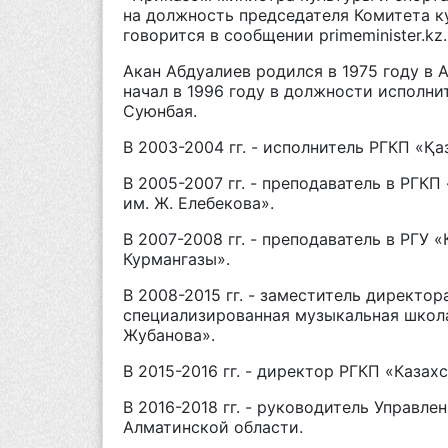
на должность председателя Комитета ку
говорится в сообщении
primeminister.kz
.
Акан Абдуалиев родился в 1975 году в 
начал в 1996 году в должности исполн
Суюнбая.
В 2003-2004 гг. - исполнитель РГКП «Қа
В 2005-2007 гг. - преподаватель в РГК
им. Ж. Елебекова».
В 2007-2008 гг. - преподаватель в РГУ 
Курмангазы».
В 2008-2015 гг. - заместитель директо
специализированная музыкальная школа
Жубанова».
В 2015-2016 гг. - директор РГКП «Каза
В 2016-2018 гг. - руководитель Управл
Алматинской области.