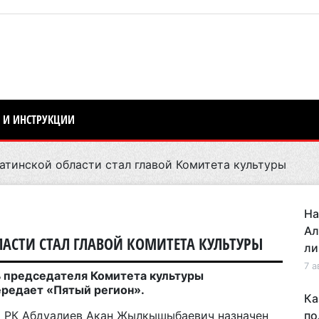
 И ИНСТРУКЦИИ
тинской области стал главой Комитета культуры
На
Ал
СТИ СТАЛ ГЛАВОЙ КОМИТЕТА КУЛЬТУРЫ
ли
7 а
ь председателя Комитета культуры
ередает «Пятый регион».
Ка
а РК Абдуалиев Акан Жылкышыбаевич назначен
по