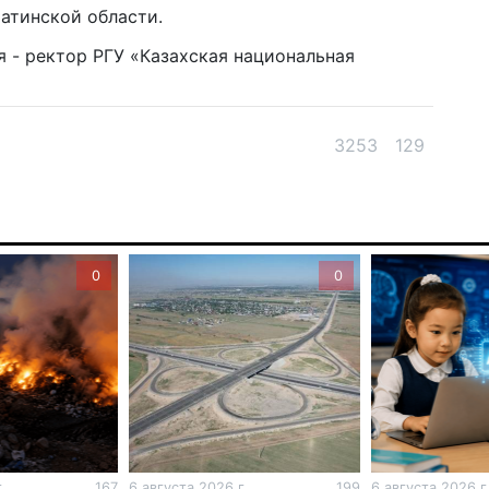
матинской области.
6 а
я - ректор РГУ «Казахская национальная
Пр
Ал
де
3253
129
6 а
Си
на
6 а
0
0
Пе
ка
уч
6 а
Ка
не
.
167
6 августа 2026 г.
199
6 августа 2026 г