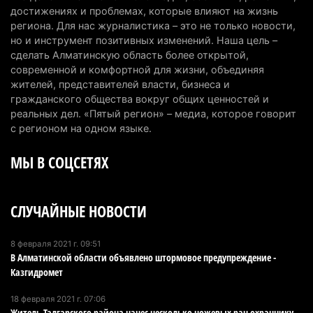
топлива для самолетов: пилотный проект
достижениях и проблемах, которые влияют на жизнь
запустят в Алатау
региона. Для нас журналистика – это не только новости,
но и инструмент позитивных изменений. Наша цель –
5 августа 2026 г. 12:32
194
сделать Алматинскую область более открытой,
современной и комфортной для жизни, объединяя
Туриста с тяжелыми травмами эвакуировали в
жителей, представителей власти, бизнеса и
горах Алматинской области после камнепада
гражданского общества вокруг общих ценностей и
5 августа 2026 г. 11:23
164
реальных дел. «Пятый регион» – медиа, которое говорит
с регионом на одном языке.
Хозяина собак, едва не загрызших ребенка в
МЫ В СОЦСЕТЯХ
Алматинской области, судят спустя год после
трагедии
5 августа 2026 г. 09:17
162
СЛУЧАЙНЫЕ НОВОСТИ
В Алматинской области запустят производство
катеров для Formula-1 H2O и откроют академию
8 февраля 2021 г. 09:51
В Алматинской области объявлено штормовое предупреждение -
пилотов
Казгидромет
5 августа 2026 г. 08:29
184
18 февраля 2021 г. 07:06
В Alatau City Authority назначили нового
Житель Талгарского района нанес несколько ножевых ран охраннику