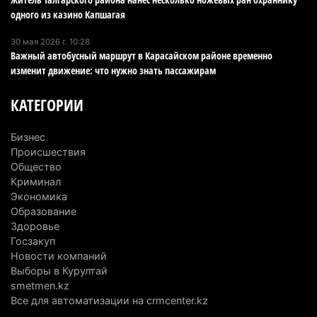
директора по коммуникациям
одного из казино Капшагая
4 августа 2026 г. 20:22
102
30 мая 2026 г. 10:28
Важный автобусный маршрут в Карасайском районе временно
Партия «Әділет» предложила превратить
изменит движение: что нужно знать пассажирам
университеты в центры технологий и новых
рабочих мест
КАТЕГОРИИ
4 августа 2026 г. 15:11
171
Бизнес
В Алматинской области назначили нового
Происшествия
председателя административного суда
Общество
Криминал
4 августа 2026 г. 14:29
153
Экономика
Образование
В Алматинской области второй день не могут
Здоровье
потушить пожар в Аксайском ущелье
Госзакуп
4 августа 2026 г. 13:02
224
Новости компаний
Выборы в Курултай
В Алматы приостановили лицензии 350
smetmen.kz
строительным компаниям
Все для автоматизации на crmcenter.kz
4 августа 2026 г. 12:06
253