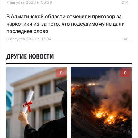
7 августа 2026 г. 06:28
214
В Алматинской области отменили приговор за
наркотики из-за того, что подсудимому не дали
последнее слово
6 августа 2026 г. 17:04
146
Проезд по БАКАД резко подорожал: в
ДРУГИЕ НОВОСТИ
Алматинской области начали действовать новые
тарифы
0
0
6 августа 2026 г. 14:36
200
Сильнейшие дзюдоисты мира приехали на
сборы в Алматинскую область
6 августа 2026 г. 12:12
164
Первый раз с ИИ в первый класс: казахстанских
первоклассников начнут учить искусственному
интеллекту