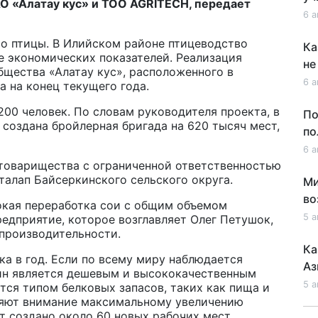
АО «Алатау кус» и ТОО AGRITECH, передает
6 а
со птицы. В Илийском районе птицеводство
Ка
е экономических показателей. Реализация
не
бщества «Алатау кус», расположенного в
6 а
 на конец текущего года.
200 человек. По словам руководителя проекта, в
По
 создана бройлерная бригада на 620 тысяч мест,
по
6 а
товарищества с ограниченной ответственностью
талап Байсеркинского сельского округа.
Ми
во
окая переработка сои с общим объемом
5 а
редприятие, которое возглавляет Олег Петушок,
производительности.
Ка
ка в год. Если по всему миру наблюдается
Аз
еин является дешевым и высококачественным
5 а
ется типом белковых запасов, таких как пища и
ляют внимание максимальному увеличению
ет создано около 60 новых рабочих мест,
Ка