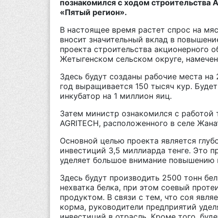
познакомился с ходом строительства 
«Пятый регион».
В настоящее время растет спрос на мя
вносит значительный вклад в повышени
проекта строительства акционерного о
Жетыгенском сельском округе, намечена
Здесь будут созданы рабочие места на 
год выращивается 150 тысяч кур. Будет
инкубатор на 1 миллион яиц.
Затем министр ознакомился с работой 
AGRITECH, расположенного в селе Жана
Основной целью проекта является глуб
инвестиций 3,5 миллиарда тенге. Это п
уделяет большое внимание повышению 
Здесь будут производить 2500 тонн бел
нехватка белка, при этом соевый прот
продуктом. В связи с тем, что соя явля
корма, руководители предприятий уде
инвестиций в отрасль. Кроме того, буд