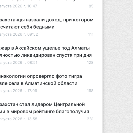
вгуста 2026 г. 10:47
85
захстанцы назвали доход, при котором
 считают себя бедными
вгуста 2026 г. 09:52
111
жар в Аксайском ущелье под Алматы
лностью ликвидирован спустя три дня
вгуста 2026 г. 08:51
128
нэкологии опровергло фото тигра
зле села в Алматинской области
вгуста 2026 г. 17:06
168
захстан стал лидером Центральной
ии в мировом рейтинге благополучия
вгуста 2026 г. 13:55
231
захстан может начать выпуск