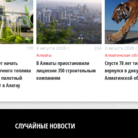
В 
ди
4 а
Па
ун
.
170
4 августа 2026 г.
224
3 августа 2026 г
но
Алматы
Алматинская об
4 а
т начать
В Алматы приостановили
Спустя 78 лет т
ичного топлива
лицензии 350 строительным
вернулся в дик
В 
: пилотный
компаниям
Алматинской о
но
т в Алатау
су
4 а
В 
мо
СЛУЧАЙНЫЕ НОВОСТИ
ущ
4 а