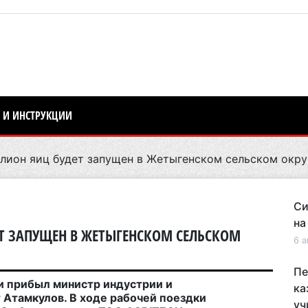
 И ИНСТРУКЦИИ
лион яиц будет запущен в Жетыгенском сельском окру
Си
на
Т ЗАПУЩЕН В ЖЕТЫГЕНСКОМ СЕЛЬСКОМ
6 а
Пе
и прибыл министр индустрии и
ка
 Атамкулов. В ходе рабочей поездки
уч