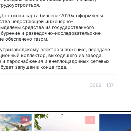
трудоустроиться.
эк
пи
«Дорожная карта бизнеса-2020» оформлены
ства недостающей инженерно-
5 а
ыделены средства из государственного
 бурение и разведочно-исследовательские
Ту
е обеспечено газом.
эв
об
нутризаводскому электроснабжению, передаче
ционный коллектор, выходящего из завода,
5 а
я и пароснабжения и внеплощадочных сетевых
будет запущен в конце года.
Хо
ре
сп
3089
137
5 а
В 
пр
и 
0
0
5 а