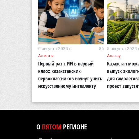
г.
282
6 августа 2026 г.
85
5 августа 2026 г
кий район
Алматы
Алатау
 раскритиковал
Первый раз с ИИ в первый
Казахстан може
во парка в
класс: казахстанских
выпуск эколог
а с половиной
первоклассников начнут учить
для самолетов
 не изменилось
искусственному интеллекту
проект запустя
О
ПЯТОМ
РЕГИОНЕ