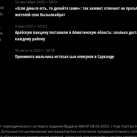
13 сентября 2020 г. 09:11
Мы
«Если деньги есть, то делайте сами»: так акимат отвечает на прос
В 
о:
жителей села Кызылкайрат
ст
4 а
.
5 мая 2021 г. 03:52
Арабскую вакцину поставили в Алматинскую область: сколько дост
и,
В 
каждому району
а
на
18 августа 2021 г. 09:18
го
Приемного мальчика истязал сын опекунов в Сарканде
4 а
Вы
об
бо
4 а
«О
пр
пр
 периодического сетевого издания Выдана МИОР 08.04.2022, г Нур-Султан На
Допускается цитирование материалов без получения предварительного согла
ди
ний обязательно размещение прямой, открытой для поисковых систем гиперсс