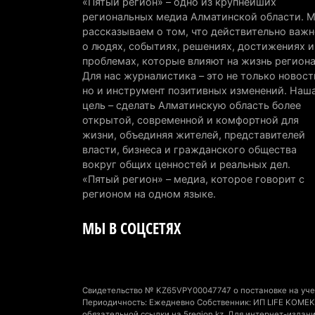
«Пятый регион» – одно из крупнейших
региональных медиа Алматинской области. 
рассказываем о том, что действительно важн
о людях, событиях, решениях, достижениях и
проблемах, которые влияют на жизнь региона
Для нас журналистика – это не только новост
но и инструмент позитивных изменений. Наш
цель – сделать Алматинскую область более
открытой, современной и комфортной для
жизни, объединяя жителей, представителей
власти, бизнеса и гражданского общества
вокруг общих ценностей и реальных дел.
«Пятый регион» – медиа, которое говорит с
регионом на одном языке.
МЫ В СОЦСЕТЯХ
Свидетельство № KZ65VPY00047747 о постановке на учет
Периодичность: Ежедневно Собственник: ИП LIFE KOMEK 
обязательной ссылки на 5region.kz. Для интернет-изда