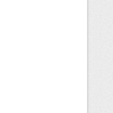
Алматинской области второй день не
гут потушить пожар в Аксайском
елье
вгуста 2026 г. 13:02
200
Алматы приостановили лицензии 350
роительным компаниям
вгуста 2026 г. 12:06
225
команде акима Алатау новое
значение: кто возглавил аппарат
рода
вгуста 2026 г. 11:40
140
боры в Курултай: Алматинская
ласть вошла в число регионов с самым
льшим количеством избирателей
вгуста 2026 г. 09:09
188