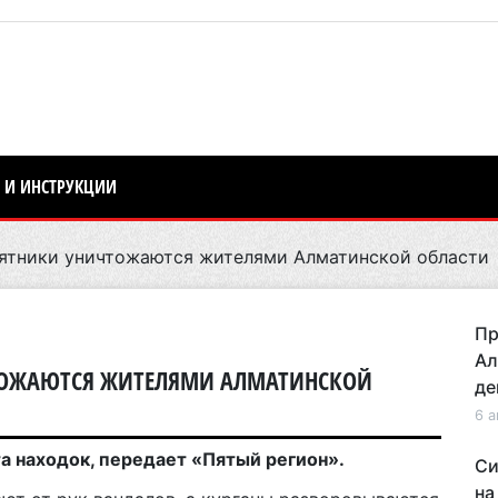
 И ИНСТРУКЦИИ
ятники уничтожаются жителями Алматинской области
Пр
Ал
ТОЖАЮТСЯ ЖИТЕЛЯМИ АЛМАТИНСКОЙ
де
6 а
а находок, передает «Пятый регион».
Си
на