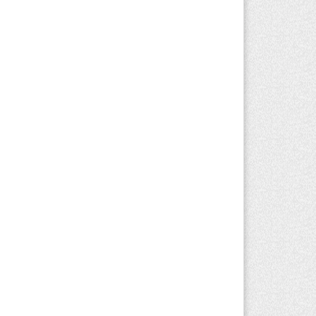
т экспорта сырья - к сложным
оизводствам»: партия «Әділет»
едставила в Актобе план
версификации
вгуста 2026 г. 20:46
154
лдат-срочник выпал из окна
твертого этажа казармы в Конаеве
вгуста 2026 г. 18:08
170
устя 78 лет тигр вновь вернулся в
кую природу Алматинской области
вгуста 2026 г. 16:16
239
ргызстан обогнал Казахстан по
мпам роста сельского хозяйства. Что
о значит для Алматинской области
вгуста 2026 г. 15:43
150