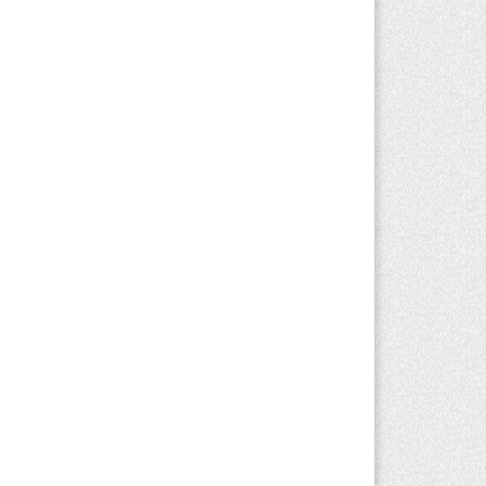
Алматинской области запустят
оизводство катеров для Formula-1 H2O
откроют академию пилотов
вгуста 2026 г. 08:29
159
Alatau City Authority назначили нового
ректора по коммуникациям
вгуста 2026 г. 20:22
83
ртия «Әділет» предложила превратить
иверситеты в центры технологий и
вых рабочих мест
вгуста 2026 г. 15:11
150
Алматинской области назначили
вого председателя административного
да
вгуста 2026 г. 14:29
121