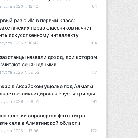
вгуста 2026 г. 12:12
84
рвый раз с ИИ в первый класс:
захстанских первоклассников начнут
ить искусственному интеллекту
вгуста 2026 г. 10:47
104
захстанцы назвали доход, при котором
 считают себя бедными
вгуста 2026 г. 09:52
117
жар в Аксайском ущелье под Алматы
лностью ликвидирован спустя три дня
вгуста 2026 г. 08:51
141
нэкологии опровергло фото тигра
зле села в Алматинской области
вгуста 2026 г. 17:06
172