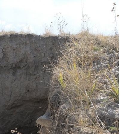
Ка
Аз
5 а
Ка
эк
пи
5 а
Ту
эв
об
5 а
Хо
ре
сп
5 а