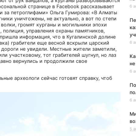
ют от рук вандалов, а курганы разворовываются
рсональной странице в Facebook рассказывает
6 а
и за петроглифами» Ольга Гумирова: «В Алматы
ники уничтожены, не актуально, а вот по степи
Пе
 волки, громят курганы и могильники эпохи
ка
, полиция, управления охраны памятников,
уч
 пришла информация, что в Кугалинской долине
вка) грабители еще весной вскрыли царский
6 а
ы дороги не увидели. Местные жители заметили,
ли участковому, тот грабителей шугнул, но лаз
Ка
давно вернулись и продолжили свое
не
6 а
ьные археологи сейчас готовят справку, чтоб
По
по
6 а
Ми
во
5 а