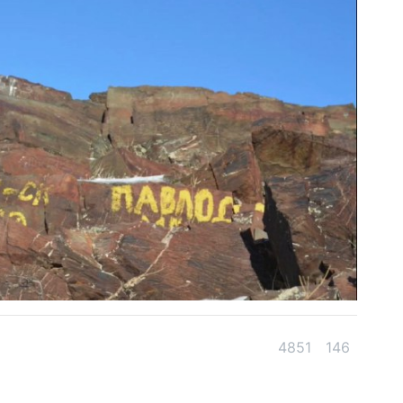
4851
146