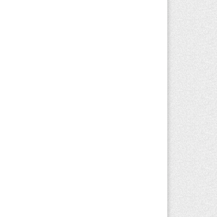
 выборах в Курултай можно будет
оголосовать «Против всех»
вгуста 2026 г. 13:51
302
Конаеве появится завод по переработке
сора за 11 млрд тенге
вгуста 2026 г. 13:21
156
ллионы из ОСМС похитили через
оматологии: в Алматинской области
несли приговор
вгуста 2026 г. 10:17
192