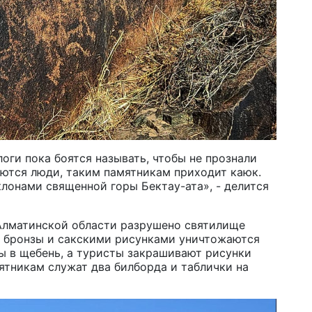
На
пр
3 а
В 
му
3 а
оги пока боятся называть, чтобы не прознали
Ми
яются люди, таким памятникам приходит каюк.
ст
лонами священной горы Бектау-ата», - делится
вы
3 а
 Алматинской области разрушено святилище
и бронзы и сакскими рисунками уничтожаются
 в щебень, а туристы закрашивают рисунки
тникам служат два билборда и таблички на