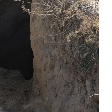
В 
пр
и 
5 а
В 
ди
4 а
Па
ун
но
4 а
В 
но
су
4 а