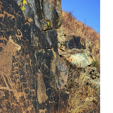
«О
пр
пр
ди
3 а
Со
че
3 а
Сп
ди
3 а
Кы
те
эт
3 а