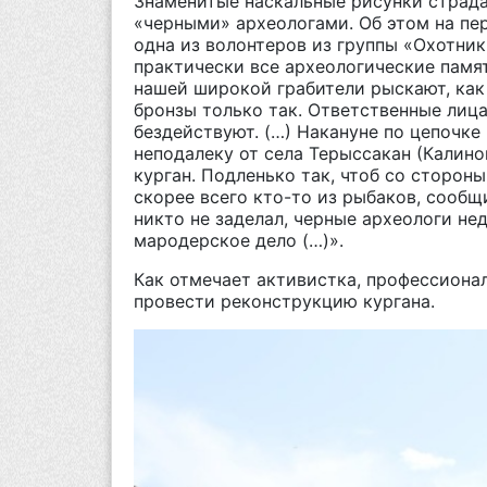
Знаменитые наскальные рисунки страда
«черными» археологами. Об этом на пе
одна из волонтеров из группы «Охотник
практически все археологические памят
нашей широкой грабители рыскают, как
бронзы только так. Ответственные лица
бездействуют. (…) Накануне по цепочке
неподалеку от села Терыссакан (Калино
курган. Подленько так, чтоб со сторон
скорее всего кто-то из рыбаков, сообщи
никто не заделал, черные археологи не
мародерское дело (…)».
Как отмечает активистка, профессионал
провести реконструкцию кургана.