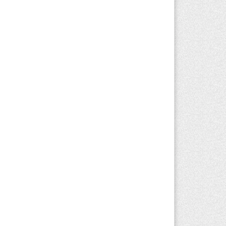
захстан стал лидером Центральной
ии в мировом рейтинге благополучия
вгуста 2026 г. 13:55
233
захстан может начать выпуск
ологичного топлива для самолетов:
лотный проект запустят в Алатау
вгуста 2026 г. 12:32
173
риста с тяжелыми травмами
акуировали в горах Алматинской
ласти после камнепада
вгуста 2026 г. 11:23
142
зяина собак, едва не загрызших
бенка в Алматинской области, судят
устя год после трагедии
вгуста 2026 г. 09:17
135