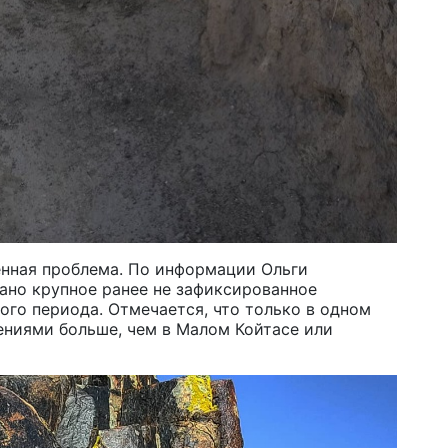
В 
мо
ущ
4 а
В 
ст
4 а
В 
на
енная проблема. По информации Ольги
вано крупное ранее не зафиксированное
го
ого периода. Отмечается, что только в одном
4 а
ниями больше, чем в Малом Койтасе или
Вы
об
бо
4 а