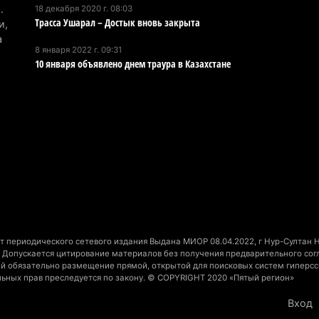
.
18 декабря 2020 г. 08:03
В 
Трасса Ушарал – Достык вновь закрыта
и,
пр
а
8 января 2022 г. 09:31
и 
10 января объявлено днем траура в Казахстане
5 а
В 
ди
4 а
Па
ун
но
4 а
 периодического сетевого издания Выдана МИОР 08.04.2022, г Нур-Султан На
Допускается цитирование материалов без получения предварительного согла
В 
ний обязательно размещение прямой, открытой для поисковых систем гиперсс
но
льных прав преследуется по закону. © COPYRIGHT 2020 «Пятый регион»
су
Вход
4 а