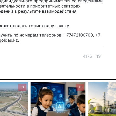
ндивидуального предпринимателя со сведениями
еятельности в приоритетных секторах
6 а
едений в результате взаимодействия
Пе
ка
ожет подать только одну заявку.
уч
чить по номерам телефонов: +77472100700, +7
6 а
qoldau
.
kz
.
Ка
не
4175
19
6 а
По
по
6 а
0
0
Ми
во
5 а