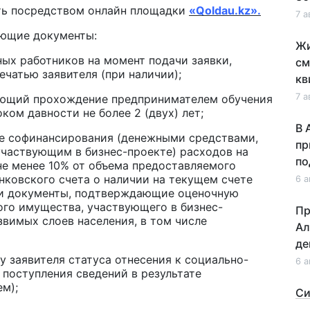
ть посредством онлайн площадки
«
Qoldau
.
kz
».
7 а
ующие документы:
Жи
ных работников на момент подачи заявки,
см
чатью заявителя (при наличии);
кв
7 а
дающий прохождение предпринимателем обучения
ком давности не более 2 (двух) лет;
В 
е софинансирования (денежными средствами,
пр
аствующим в бизнес-проекте) расходов на
по
не менее 10% от объема предоставляемого
анковского счета о наличии на текущем счете
6 а
ли документы, подтверждающие оценочную
го имущества, участвующего в бизнес-
Пр
звимых слоев населения, в том числе
Ал
де
 заявителя статуса отнесения к социально-
6 а
 поступления сведений в результате
м);
Си
на