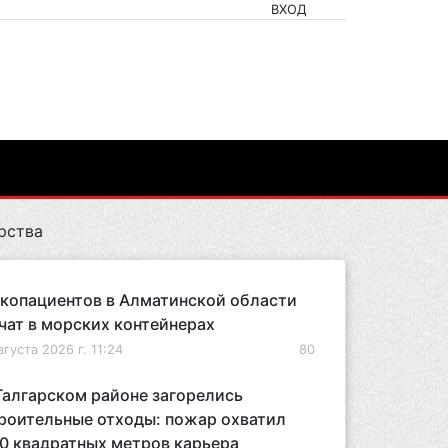
ВХОД
рства
копациентов в Алматинской области
чат в морских контейнерах
вгуста 2026 г. 11:24
80
Талгарском районе загорелись
роительные отходы: пожар охватил
0 квадратных метров карьера