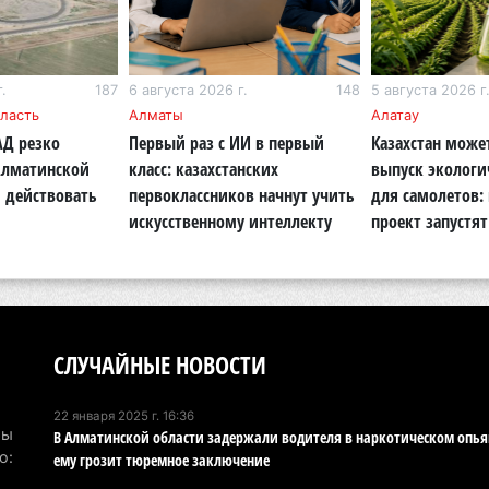
Ка
Аз
5 а
.
187
6 августа 2026 г.
148
5 августа 2026 г
ласть
Алматы
Алатау
Ка
АД резко
Первый раз с ИИ в первый
Казахстан може
эк
Алматинской
класс: казахстанских
выпуск экологи
пи
 действовать
первоклассников начнут учить
для самолетов:
5 а
искусственному интеллекту
проект запустят
Ту
эв
об
5 а
СЛУЧАЙНЫЕ НОВОСТИ
Хо
ре
22 января 2025 г. 16:36
Мы
В Алматинской области задержали водителя в наркотическом опья
сп
о:
ему грозит тюремное заключение
5 а