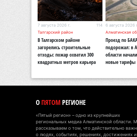
г.
323
7 августа 2026 г.
114
6 августа 2026 г
Талгарский район
Алматинская об
Курултай можно
В Талгарском районе
Проезд по БАК
совать «Против
загорелись строительные
подорожал: в 
отходы: пожар охватил 300
области начали
квадратных метров карьера
новые тарифы
О
ПЯТОМ
РЕГИОНЕ
«Пятый регион» – одно из крупнейших
региональных медиа Алматинской области. 
рассказываем о том, что действительно важн
о людях, событиях, решениях, достижениях и