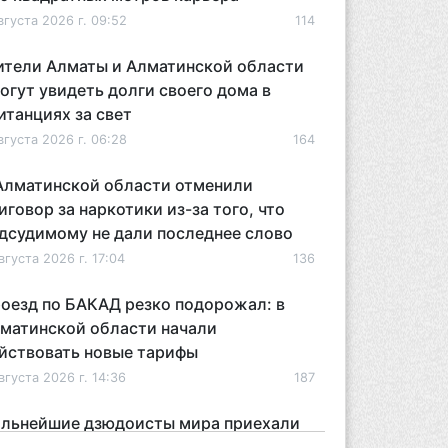
вгуста 2026 г. 09:52
114
тели Алматы и Алматинской области
огут увидеть долги своего дома в
итанциях за свет
вгуста 2026 г. 06:28
164
Алматинской области отменили
иговор за наркотики из-за того, что
дсудимому не дали последнее слово
вгуста 2026 г. 17:04
136
оезд по БАКАД резко подорожал: в
матинской области начали
йствовать новые тарифы
вгуста 2026 г. 14:36
187
льнейшие дзюдоисты мира приехали
 сборы в Алматинскую область