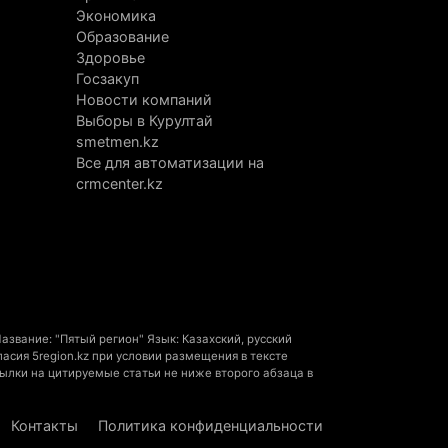
Экономика
Алматинской области запустят
Образование
оизводство катеров для Formula-1 H2O
Здоровье
откроют академию пилотов
Госзакуп
Новости компаний
вгуста 2026 г. 08:29
179
Выборы в Курултай
smetmen.kz
Alatau City Authority назначили нового
Все для автоматизации на
ректора по коммуникациям
crmcenter.kz
вгуста 2026 г. 20:22
98
ртия «Әділет» предложила превратить
иверситеты в центры технологий и
вых рабочих мест
вгуста 2026 г. 15:11
161
звание: "Пятый регион" Язык: Казахский, русский
сия 5region.kz при условии размещения в тексте
Алматинской области назначили
ылки на цитируемые статьи не ниже второго абзаца в
вого председателя административного
да
Контакты
Политика конфиденциальности
вгуста 2026 г. 14:29
141