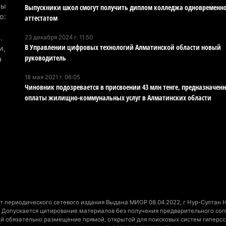
эв
Мы
Выпускники школ смогут получить диплом колледжа одновременно
об
о:
аттестатом
5 а
.
23 декабря 2024 г. 11:50
В Управлении цифровых технологий Алматинской области новый
и,
Хо
руководитель
а
ре
сп
18 мая 2021 г. 06:05
Чиновник подозревается в присвоении 43 млн тенге, предназначен
5 а
оплаты жилищно-коммунальных услуг в Алматинских области
В 
пр
и 
5 а
В 
ди
4 а
 периодического сетевого издания Выдана МИОР 08.04.2022, г Нур-Султан На
Допускается цитирование материалов без получения предварительного согла
Па
ний обязательно размещение прямой, открытой для поисковых систем гиперсс