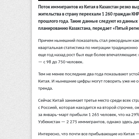
Поток иммигрантов из Китая в Казахстан резко вы
жительства в страну переехали 1 260 граждан КНР
прошлого года. Такие данные следуют из данных 
планированию Казахстана, передает «Пятый реги
Причем нынешний показатель стал рекордным как 
квартальная статистика по миграции традиционно 
еще год назад рост был еще более впечатляющим: 
— с 98 до 750 человек.
Тем не менее последние два года показывают уст
Китая. И нынешние цифры могут говорить уже не 
тренда.
Сейчас Китай занимает третье место среди всех ст
с Россией, которая находится на второй строчке, 
за январь–март прибыли 1 265 человек, что на 29
Узбекистан — 2 275 иммигрантов, однако здесь д
Интересно, что почти все прибывающие из Китая — 