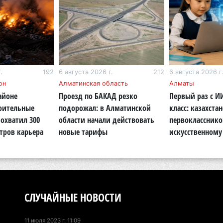
По
по
6 а
Ми
.
192
6 августа 2026 г.
212
6 августа 2026 г
во
он
Алматинская область
Алматы
5 а
айоне
Проезд по БАКАД резко
Первый раз с И
роительные
подорожал: в Алматинской
класс: казахста
Ка
охватил 300
области начали действовать
первокласснико
Аз
тров карьера
новые тарифы
искусственному
5 а
Ка
эк
пи
5 а
СЛУЧАЙНЫЕ НОВОСТИ
Ту
11 июля 2023 г. 11:09