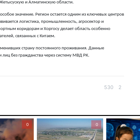
6 а
е Жетысускую и Алматинскую области.
особое значение. Регион остается одним из ключевых центров
Пр
звивается логистика, промышленность, агросектор и
Ал
спортным коридорам и Хоргосу делает область особенно
де
телей, связанных с Китаем.
6 а
 сменивших страну постоянного проживания. Данные
Си
 лиц без гражданства через систему МВД РК.
на
6 а
Пе
530
2
ка
уч
6 а
Ка
0
0
не
6 а