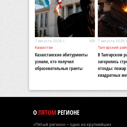
г.
283
7 августа 2026 г.
199
7 августа 2026 г
бласть
Казахстан
Талгарский рай
тигр вновь
Казахстанские абитуриенты
В Талгарском р
кую природу
узнали, кто получил
загорелись ст
области
образовательные гранты
отходы: пожар 
квадратных ме
О
ПЯТОМ
РЕГИОНЕ
«Пятый регион» – одно из крупнейших