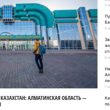
8 а
Пу
Ба
8 а
Зв
жи
ст
8 а
На
Ал
ли
7 а
 КАЗАХСТАН: АЛМАТИНСКАЯ ОБЛАСТЬ —
Ка
Я
по