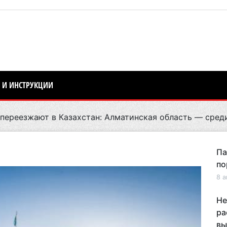
 И ИНСТРУКЦИИ
переезжают в Казахстан: Алматинская область — сред
Па
по
8 а
Не
ра
вы