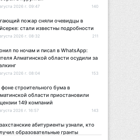
вгуста 2026 г. 09:47
140
гающий пожар сняли очевидцы в
йсерке: стали известны подробности
вгуста 2026 г. 08:32
211
онил по ночам и писал в WhatsApp:
теля Алматинской области осудили за
алкинг
вгуста 2026 г. 08:04
153
 фоне строительного бума в
матинской области приостановили
цензии 149 компаний
вгуста 2026 г. 16:57
143
захстанские абитуриенты узнали, кто
лучил образовательные гранты