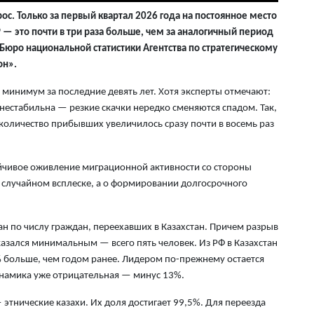
7 а
рос. Только за первый квартал 2026 года на постоянное место
Он
 — это почти в три раза больше, чем за аналогичный период
ле
Бюро национальной статистики Агентства по стратегическому
он».
7 а
минимум за последние девять лет. Хотя эксперты отмечают:
В 
нестабильна — резкие скачки нередко сменяются спадом. Так,
ст
количество прибывших увеличилось сразу почти в восемь раз
30
7 а
ойчивое оживление миграционной активности со стороны
Жи
о случайном всплеске, а о формировании долгосрочного
см
кв
ран по числу граждан, переехавших в Казахстан. Причем разрыв
7 а
оказался минимальным — всего пять человек. Из РФ в Казахстан
% больше, чем годом ранее. Лидером по-прежнему остается
В 
инамика уже отрицательная — минус 13%.
пр
по
этнические казахи. Их доля достигает 99,5%. Для переезда