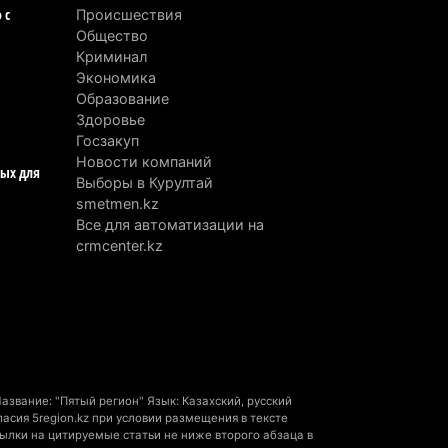
акуировали в горах Алматинской
 с
Происшествия
ласти после камнепада
Общество
Криминал
вгуста 2026 г. 11:23
181
Экономика
Образование
зяина собак, едва не загрызших
Здоровье
бенка в Алматинской области, судят
Госзакуп
устя год после трагедии
Новости компаний
ных для
вгуста 2026 г. 09:17
174
Выборы в Курултай
smetmen.kz
Алматинской области запустят
Все для автоматизации на
crmcenter.kz
оизводство катеров для Formula-1 H2O
откроют академию пилотов
вгуста 2026 г. 08:29
201
Alatau City Authority назначили нового
ректора по коммуникациям
вгуста 2026 г. 20:22
112
звание: "Пятый регион" Язык: Казахский, русский
сия 5region.kz при условии размещения в тексте
ртия «Әділет» предложила превратить
ылки на цитируемые статьи не ниже второго абзаца в