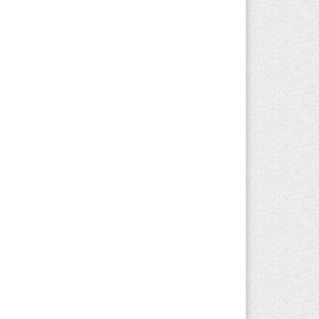
вгуста 2026 г. 15:24
199
копациентов в Алматинской области
чат в морских контейнерах
вгуста 2026 г. 11:24
162
Талгарском районе загорелись
роительные отходы: пожар охватил
0 квадратных метров карьера
вгуста 2026 г. 09:52
192
тели Алматы и Алматинской области
огут увидеть долги своего дома в
итанциях за свет
вгуста 2026 г. 06:28
254
Алматинской области отменили
иговор за наркотики из-за того, что
дсудимому не дали последнее слово