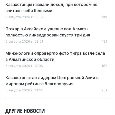
Казахстанцы назвали доход, при котором не
считают себя бедными
6 августа 2026 г. 09:52
109
Пожар в Аксайском ущелье под Алматы
полностью ликвидирован спустя три дня
6 августа 2026 г. 08:51
121
Минэкологии опровергло фото тигра возле села
в Алматинской области
5 августа 2026 г. 17:06
167
Казахстан стал лидером Центральной Азии в
мировом рейтинге благополучия
5 августа 2026 г. 13:55
231
Казахстан может начать выпуск экологичного
топлива для самолетов: пилотный проект
ДРУГИЕ НОВОСТИ
запустят в Алатау