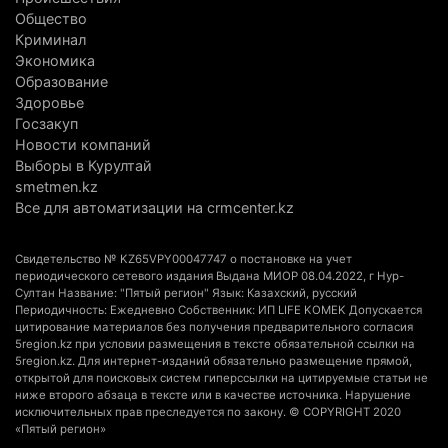
природу Алматинской области
Общество
3 августа 2026 г. 16:16
238
Криминал
Экономика
Кыргызстан обогнал Казахстан по темпам роста
Образование
сельского хозяйства. Что это значит для
Здоровье
Госзакуп
Алматинской области
Новости компаний
3 августа 2026 г. 15:43
148
Выборы в Курултай
smetmen.kz
На выборах в Курултай можно будет
Все для автоматизации на crmcenter.kz
проголосовать «Против всех»
3 августа 2026 г. 13:51
298
Свидетельство № KZ65VPY00047747 о постановке на учет
периодического сетевого издания Выдана МИОР 08.04.2022, г Нур-
В Конаеве появится завод по переработке
Султан Название: "Пятый регион" Язык: Казахский, русский
Периодичность: Ежедневно Собственник: ИП LIFE KOMEK Допускается
мусора за 11 млрд тенге
цитирование материалов без получения предварительного согласия
3 августа 2026 г. 13:21
155
5region.kz при условии размещения в тексте обязательной ссылки на
5region.kz. Для интернет-изданий обязательно размещение прямой,
открытой для поисковых систем гиперссылки на цитируемые статьи не
Миллионы из ОСМС похитили через
ниже второго абзаца в тексте или в качестве источника. Нарушение
стоматологии: в Алматинской области вынесли
исключительных прав преследуется по закону. © COPYRIGHT 2020
«Пятый регион»
приговор