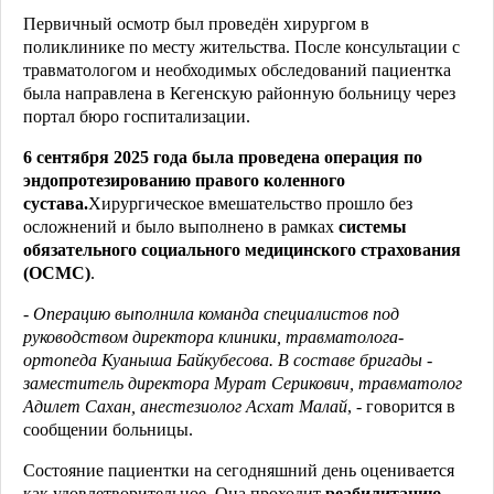
Первичный осмотр был проведён хирургом в
поликлинике по месту жительства. После консультации с
травматологом и необходимых обследований пациентка
была направлена в Кегенскую районную больницу через
портал бюро госпитализации.
6 сентября 2025 года была проведена операция по
эндопротезированию правого коленного
сустава.
Хирургическое вмешательство прошло без
осложнений и было выполнено в рамках
системы
обязательного социального медицинского страхования
(ОСМС)
.
-
Операцию выполнила команда специалистов под
руководством директора клиники, травматолога-
ортопеда Куаныша Байкубесова. В составе бригады
-
заместитель директора Мурат Серикович, травматолог
Адилет Сахан, анестезиолог Асхат Малай
, - говорится в
сообщении больницы.
Состояние пациентки на сегодняшний день оценивается
как удовлетворительное. Она проходит
реабилитацию