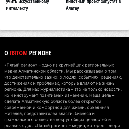
й
учить искусственному
пилотный проект запустят в
4 августа 2026 г. 20:22
83
интеллекту
Алатау
Партия «Әділет» предложила превратить
университеты в центры технологий и новых
рабочих мест
4 августа 2026 г. 15:11
150
В Алматинской области назначили нового
О
ПЯТОМ
РЕГИОНЕ
председателя административного суда
4 августа 2026 г. 14:29
120
«Пятый регион» – одно из крупнейших региональных
медиа Алматинской области. Мы рассказываем о том,
В Алматинской области второй день не могут
что действительно важно: о людях, событиях, решениях,
потушить пожар в Аксайском ущелье
достижениях и проблемах, которые влияют на жизнь
региона. Для нас журналистика – это не только новости,
4 августа 2026 г. 13:02
198
но и инструмент позитивных изменений. Наша цель –
сделать Алматинскую область более открытой,
В Алматы приостановили лицензии 350
современной и комфортной для жизни, объединяя
строительным компаниям
жителей, представителей власти, бизнеса и
4 августа 2026 г. 12:06
224
гражданского общества вокруг общих ценностей и
реальных дел. «Пятый регион» – медиа, которое говорит