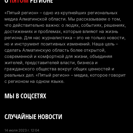
О
ПЯТОМ
РЕГИОНЕ
первоклассников начнут учить искусственному
интеллекту
«Пятый регион» – одно из крупнейших региональных
6 августа 2026 г. 10:47
174
медиа Алматинской области. Мы рассказываем о том,
что действительно важно: о людях, событиях, решениях,
Казахстанцы назвали доход, при котором не
достижениях и проблемах, которые влияют на жизнь
считают себя бедными
региона. Для нас журналистика – это не только новости,
но и инструмент позитивных изменений. Наша цель –
6 августа 2026 г. 09:52
164
сделать Алматинскую область более открытой,
современной и комфортной для жизни, объединяя
Пожар в Аксайском ущелье под Алматы
жителей, представителей власти, бизнеса и
полностью ликвидирован спустя три дня
гражданского общества вокруг общих ценностей и
6 августа 2026 г. 08:51
238
реальных дел. «Пятый регион» – медиа, которое говорит
с регионом на одном языке.
Минэкологии опровергло фото тигра возле села
МЫ В СОЦСЕТЯХ
в Алматинской области
5 августа 2026 г. 17:06
211
СЛУЧАЙНЫЕ НОВОСТИ
Казахстан стал лидером Центральной Азии в
мировом рейтинге благополучия
5 августа 2026 г. 13:55
277
14 июля 2023 г. 12:04