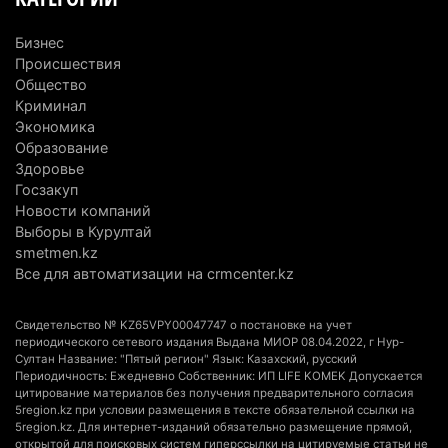
рабочих мест
4 августа 2026 г. 15:11
171
Бизнес
Происшествия
В Алматинской области назначили нового
Общество
председателя административного суда
Криминал
Экономика
4 августа 2026 г. 14:29
153
Образование
Здоровье
В Алматинской области второй день не могут
Госзакуп
потушить пожар в Аксайском ущелье
Новости компаний
4 августа 2026 г. 13:02
224
Выборы в Курултай
smetmen.kz
В Алматы приостановили лицензии 350
Все для автоматизации на crmcenter.kz
строительным компаниям
4 августа 2026 г. 12:06
253
Свидетельство № KZ65VPY00047747 о постановке на учет
периодического сетевого издания Выдана МИОР 08.04.2022, г Нур-
Султан Название: "Пятый регион" Язык: Казахский, русский
В команде акима Алатау новое назначение: кто
Периодичность: Ежедневно Собственник: ИП LIFE KOMEK Допускается
возглавил аппарат города
цитирование материалов без получения предварительного согласия
5region.kz при условии размещения в тексте обязательной ссылки на
4 августа 2026 г. 11:40
161
5region.kz. Для интернет-изданий обязательно размещение прямой,
открытой для поисковых систем гиперссылки на цитируемые статьи не