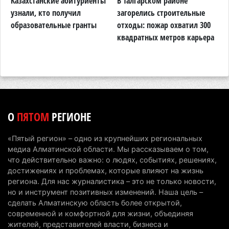
Казахстанские абитуриенты
В Талгарском районе
П
Пожар в Аксайском ущелье под Алматы
узнали, кто получил
загорелись строительные
п
полностью ликвидирован спустя три дня
образовательные гранты
отходы: пожар охватил 300
о
квадратных метров карьера
н
6 августа 2026 г. 08:51
224
Минэкологии опровергло фото тигра возле села
в Алматинской области
5 августа 2026 г. 17:06
196
Казахстан стал лидером Центральной Азии в
О
ПЯТОМ
РЕГИОНЕ
мировом рейтинге благополучия
5 августа 2026 г. 13:55
260
«Пятый регион» – одно из крупнейших региональных
медиа Алматинской области. Мы рассказываем о том,
Казахстан может начать выпуск экологичного
что действительно важно: о людях, событиях, решениях,
топлива для самолетов: пилотный проект
достижениях и проблемах, которые влияют на жизнь
запустят в Алатау
региона. Для нас журналистика – это не только новости,
но и инструмент позитивных изменений. Наша цель –
5 августа 2026 г. 12:32
194
сделать Алматинскую область более открытой,
современной и комфортной для жизни, объединяя
Туриста с тяжелыми травмами эвакуировали в
жителей, представителей власти, бизнеса и