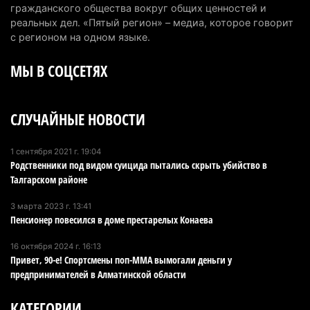
горах Алматинской области после камнепада
гражданского общества вокруг общих ценностей и
5 августа 2026 г. 11:23
164
реальных дел. «Пятый регион» – медиа, которое говорит
с регионом на одном языке.
Хозяина собак, едва не загрызших ребенка в
МЫ В СОЦСЕТЯХ
Алматинской области, судят спустя год после
трагедии
5 августа 2026 г. 09:17
162
СЛУЧАЙНЫЕ НОВОСТИ
В Алматинской области запустят производство
катеров для Formula-1 H2O и откроют академию
1 сентября 2021 г. 19:04
Родственники под видом суицида пытались скрыть убийство в
пилотов
Талгарском районе
5 августа 2026 г. 08:29
183
3 марта 2023 г. 13:41
В Alatau City Authority назначили нового
Пенсионер повесился в доме престарелых Конаева
директора по коммуникациям
16 октября 2024 г. 16:13
4 августа 2026 г. 20:22
102
Привет, 90-е! Спортсмены поп-ММА вымогали деньги у
предпринимателей в Алматинской области
Партия «Әділет» предложила превратить
университеты в центры технологий и новых
КАТЕГОРИИ