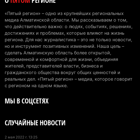
О
ПЯТОМ
РЕГИОНЕ
первоклассников начнут учить искусственному
интеллекту
«Пятый регион» – одно из крупнейших региональных
6 августа 2026 г. 10:47
179
медиа Алматинской области. Мы рассказываем о том,
что действительно важно: о людях, событиях, решениях,
Казахстанцы назвали доход, при котором не
достижениях и проблемах, которые влияют на жизнь
считают себя бедными
региона. Для нас журналистика – это не только новости,
но и инструмент позитивных изменений. Наша цель –
6 августа 2026 г. 09:52
165
сделать Алматинскую область более открытой,
современной и комфортной для жизни, объединяя
Пожар в Аксайском ущелье под Алматы
жителей, представителей власти, бизнеса и
полностью ликвидирован спустя три дня
гражданского общества вокруг общих ценностей и
6 августа 2026 г. 08:51
241
реальных дел. «Пятый регион» – медиа, которое говорит
с регионом на одном языке.
Минэкологии опровергло фото тигра возле села
МЫ В СОЦСЕТЯХ
в Алматинской области
5 августа 2026 г. 17:06
216
СЛУЧАЙНЫЕ НОВОСТИ
Казахстан стал лидером Центральной Азии в
мировом рейтинге благополучия
5 августа 2026 г. 13:55
280
2 мая 2022 г. 13:25