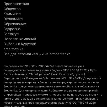
4 августа 2026 г. 11:40
152
Происшествия
Общество
Выборы в Курултай: Алматинская область вошла
Криминал
в число регионов с самым большим
Экономика
количеством избирателей
Образование
Здоровье
4 августа 2026 г. 09:09
196
Госзакуп
Новости компаний
«От экспорта сырья - к сложным
Выборы в Курултай
производствам»: партия «Әділет» представила в
smetmen.kz
Актобе план диверсификации
Все для автоматизации на crmcenter.kz
3 августа 2026 г. 20:46
166
Свидетельство № KZ65VPY00047747 о постановке на учет
Солдат-срочник выпал из окна четвертого этажа
периодического сетевого издания Выдана МИОР 08.04.2022, г Нур-
казармы в Конаеве
Султан Название: "Пятый регион" Язык: Казахский, русский
Периодичность: Ежедневно Собственник: ИП LIFE KOMEK Допускается
3 августа 2026 г. 18:08
192
цитирование материалов без получения предварительного согласия
5region.kz при условии размещения в тексте обязательной ссылки на
Спустя 78 лет тигр вновь вернулся в дикую
5region.kz. Для интернет-изданий обязательно размещение прямой,
открытой для поисковых систем гиперссылки на цитируемые статьи не
природу Алматинской области
ниже второго абзаца в тексте или в качестве источника. Нарушение
3 августа 2026 г. 16:16
262
исключительных прав преследуется по закону. © COPYRIGHT 2020
«Пятый регион»