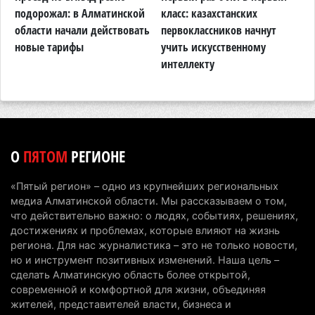
Туриста с тяжелыми травмами эвакуировали в
подорожал: в Алматинской
класс: казахстанских
в
горах Алматинской области после камнепада
области начали действовать
первоклассников начнут
т
новые тарифы
учить искусственному
п
5 августа 2026 г. 11:23
160
интеллекту
А
Хозяина собак, едва не загрызших ребенка в
Алматинской области, судят спустя год после
трагедии
5 августа 2026 г. 09:17
152
О
ПЯТОМ
РЕГИОНЕ
В Алматинской области запустят производство
катеров для Formula-1 H2O и откроют академию
«Пятый регион» – одно из крупнейших региональных
пилотов
медиа Алматинской области. Мы рассказываем о том,
5 августа 2026 г. 08:29
174
что действительно важно: о людях, событиях, решениях,
достижениях и проблемах, которые влияют на жизнь
В Alatau City Authority назначили нового
региона. Для нас журналистика – это не только новости,
но и инструмент позитивных изменений. Наша цель –
директора по коммуникациям
сделать Алматинскую область более открытой,
4 августа 2026 г. 20:22
98
современной и комфортной для жизни, объединяя
жителей, представителей власти, бизнеса и
Партия «Әділет» предложила превратить