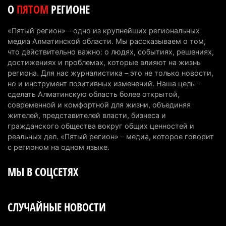
5 августа 2026 г. 08:29
170
О
ПЯТОМ
РЕГИОНЕ
В Alatau City Authority назначили нового
«Пятый регион» – одно из крупнейших региональных
директора по коммуникациям
медиа Алматинской области. Мы рассказываем о том,
4 августа 2026 г. 20:22
93
что действительно важно: о людях, событиях, решениях,
достижениях и проблемах, которые влияют на жизнь
Партия «Әділет» предложила превратить
региона. Для нас журналистика – это не только новости,
но и инструмент позитивных изменений. Наша цель –
университеты в центры технологий и новых
сделать Алматинскую область более открытой,
рабочих мест
современной и комфортной для жизни, объединяя
4 августа 2026 г. 15:11
156
жителей, представителей власти, бизнеса и
гражданского общества вокруг общих ценностей и
В Алматинской области назначили нового
реальных дел. «Пятый регион» – медиа, которое говорит
председателя административного суда
с регионом на одном языке.
4 августа 2026 г. 14:29
132
МЫ В СОЦСЕТЯХ
В Алматинской области второй день не могут
потушить пожар в Аксайском ущелье
СЛУЧАЙНЫЕ НОВОСТИ
4 августа 2026 г. 13:02
204