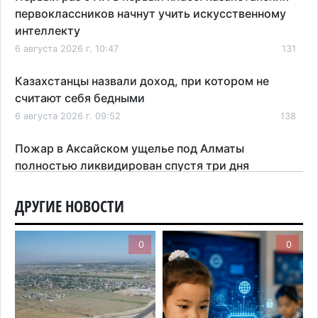
первоклассников начнут учить искусственному
интеллекту
6 августа 2026 г. 10:47
131
Казахстанцы назвали доход, при котором не
считают себя бедными
6 августа 2026 г. 09:52
138
Пожар в Аксайском ущелье под Алматы
полностью ликвидирован спустя три дня
6 августа 2026 г. 08:51
181
ДРУГИЕ НОВОСТИ
Минэкологии опровергло фото тигра возле села
в Алматинской области
0
0
5 августа 2026 г. 17:06
183
Казахстан стал лидером Центральной Азии в
мировом рейтинге благополучия