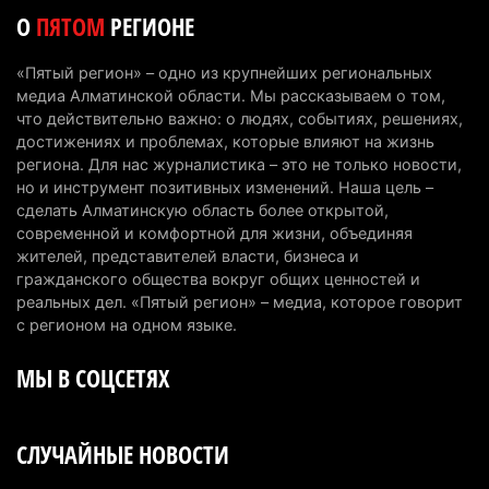
5 августа 2026 г. 08:29
170
О
ПЯТОМ
РЕГИОНЕ
В Alatau City Authority назначили нового
«Пятый регион» – одно из крупнейших региональных
директора по коммуникациям
медиа Алматинской области. Мы рассказываем о том,
4 августа 2026 г. 20:22
93
что действительно важно: о людях, событиях, решениях,
достижениях и проблемах, которые влияют на жизнь
Партия «Әділет» предложила превратить
региона. Для нас журналистика – это не только новости,
но и инструмент позитивных изменений. Наша цель –
университеты в центры технологий и новых
сделать Алматинскую область более открытой,
рабочих мест
современной и комфортной для жизни, объединяя
4 августа 2026 г. 15:11
156
жителей, представителей власти, бизнеса и
гражданского общества вокруг общих ценностей и
В Алматинской области назначили нового
реальных дел. «Пятый регион» – медиа, которое говорит
председателя административного суда
с регионом на одном языке.
4 августа 2026 г. 14:29
132
МЫ В СОЦСЕТЯХ
В Алматинской области второй день не могут
потушить пожар в Аксайском ущелье
СЛУЧАЙНЫЕ НОВОСТИ
4 августа 2026 г. 13:02
204