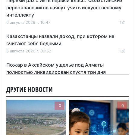
Первый раз с ИИ в первый класс: казахстанских
первоклассников начнут учить искусственному
интеллекту
6 августа 2026 г. 10:47
131
Казахстанцы назвали доход, при котором не
считают себя бедными
6 августа 2026 г. 09:52
138
Пожар в Аксайском ущелье под Алматы
полностью ликвидирован спустя три дня
6 августа 2026 г. 08:51
181
ДРУГИЕ НОВОСТИ
Минэкологии опровергло фото тигра возле села
в Алматинской области
0
0
5 августа 2026 г. 17:06
184
Казахстан стал лидером Центральной Азии в
мировом рейтинге благополучия