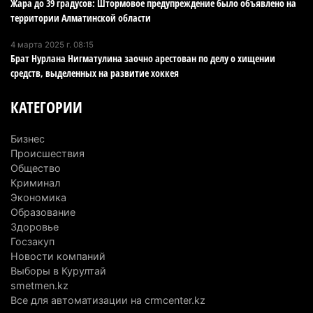
Жара до 39 градусов: Штормовое предупреждение было объявлено на
Минэкологии опровергло фото тигра возле села
территории Алматинской области
в Алматинской области
4 марта 2025 г. 08:15
5 августа 2026 г. 17:06
221
Брат Нурлана Нигматулина заочно арестован по делу о хищении
средств, выделенных на развитие хоккея
Казахстан стал лидером Центральной Азии в
мировом рейтинге благополучия
КАТЕГОРИИ
5 августа 2026 г. 13:55
286
Бизнес
Казахстан может начать выпуск экологичного
Происшествия
топлива для самолетов: пилотный проект
Общество
запустят в Алатау
Криминал
Экономика
5 августа 2026 г. 12:32
222
Образование
Здоровье
Туриста с тяжелыми травмами эвакуировали в
Госзакуп
горах Алматинской области после камнепада
Новости компаний
5 августа 2026 г. 11:23
187
Выборы в Курултай
smetmen.kz
Хозяина собак, едва не загрызших ребенка в
Все для автоматизации на crmcenter.kz
Алматинской области, судят спустя год после