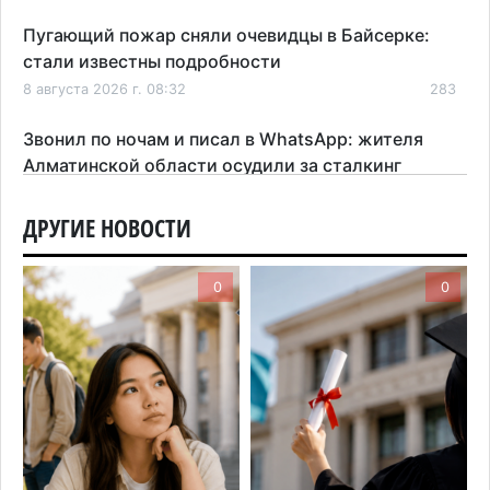
Пугающий пожар сняли очевидцы в Байсерке:
стали известны подробности
8 августа 2026 г. 08:32
283
Звонил по ночам и писал в WhatsApp: жителя
Алматинской области осудили за сталкинг
8 августа 2026 г. 08:04
183
ДРУГИЕ НОВОСТИ
На фоне строительного бума в Алматинской
области приостановили лицензии 149 компаний
0
0
7 августа 2026 г. 16:57
169
Казахстанские абитуриенты узнали, кто получил
образовательные гранты
7 августа 2026 г. 15:24
226
Онкопациентов в Алматинской области лечат в
морских контейнерах