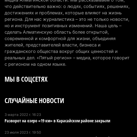
6 августа 2026 г. 14:36
228
что действительно важно: о людях, событиях, решениях,
достижениях и проблемах, которые влияют на жизнь
Сильнейшие дзюдоисты мира приехали на
региона. Для нас журналистика – это не только новости,
но и инструмент позитивных изменений. Наша цель –
сборы в Алматинскую область
сделать Алматинскую область более открытой,
6 августа 2026 г. 12:12
187
современной и комфортной для жизни, объединяя
жителей, представителей власти, бизнеса и
Первый раз с ИИ в первый класс: казахстанских
гражданского общества вокруг общих ценностей и
первоклассников начнут учить искусственному
реальных дел. «Пятый регион» – медиа, которое говорит
интеллекту
с регионом на одном языке.
6 августа 2026 г. 10:47
185
МЫ В СОЦСЕТЯХ
Казахстанцы назвали доход, при котором не
считают себя бедными
СЛУЧАЙНЫЕ НОВОСТИ
6 августа 2026 г. 09:52
173
Пожар в Аксайском ущелье под Алматы
3 марта 2022 г. 16:23
Разворот на озеро «19 км» в Карасайском районе закрыли
полностью ликвидирован спустя три дня
6 августа 2026 г. 08:51
247
23 июля 2023 г. 19:50