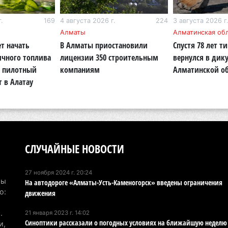
Па
.
169
4 августа 2026 г.
224
3 августа 2026 г
ун
Алматы
Алматинская об
но
т начать
В Алматы приостановили
Спустя 78 лет т
4 а
ичного топлива
лицензии 350 строительным
вернулся в дик
: пилотный
компаниям
Алматинской о
В 
т в Алатау
но
су
4 а
В 
СЛУЧАЙНЫЕ НОВОСТИ
мо
ущ
4 а
27 ноября 2024 г. 20:24
Мы
На автодороге «Алматы-Усть-Каменогорск» введены ограничения
о:
движения
В 
ст
.
21 января 2023 г. 14:02
4 а
Синоптики рассказали о погодных условиях на ближайшую неделю
и,