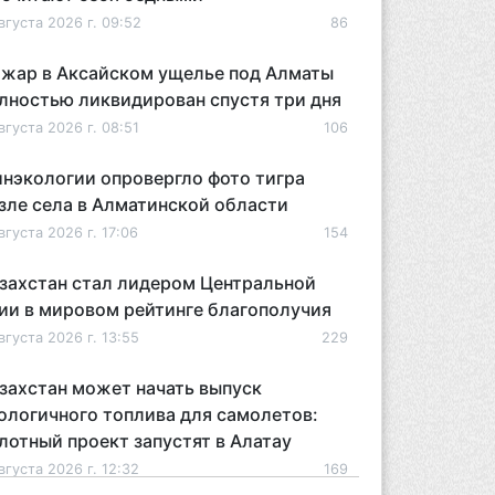
вгуста 2026 г. 09:52
86
жар в Аксайском ущелье под Алматы
лностью ликвидирован спустя три дня
вгуста 2026 г. 08:51
106
нэкологии опровергло фото тигра
зле села в Алматинской области
вгуста 2026 г. 17:06
154
захстан стал лидером Центральной
ии в мировом рейтинге благополучия
вгуста 2026 г. 13:55
229
захстан может начать выпуск
ологичного топлива для самолетов:
лотный проект запустят в Алатау
вгуста 2026 г. 12:32
169