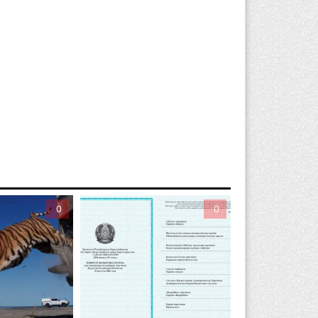
риста с тяжелыми травмами
акуировали в горах Алматинской
ласти после камнепада
вгуста 2026 г. 11:23
134
зяина собак, едва не загрызших
бенка в Алматинской области, судят
устя год после трагедии
вгуста 2026 г. 09:17
132
Алматинской области запустят
оизводство катеров для Formula-1 H2O
0
0
откроют академию пилотов
вгуста 2026 г. 08:29
156
Alatau City Authority назначили нового
ректора по коммуникациям
вгуста 2026 г. 20:22
82