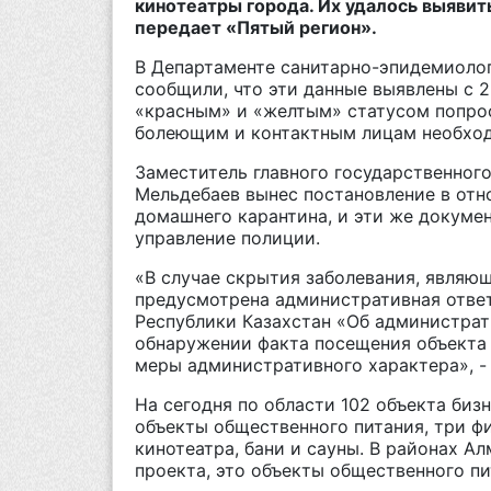
кинотеатры города. Их удалось выяви
передает «Пятый регион».
В Департаменте санитарно-эпидемиоло
сообщили, что эти данные выявлены с 2
«красным» и «желтым» статусом попрос
болеющим и контактным лицам необходи
Заместитель главного государственног
Мельдебаев вынес постановление в от
домашнего карантина, и эти же докуме
управление полиции.
«В случае скрытия заболевания, являю
предусмотрена административная ответ
Республики Казахстан «Об администра
обнаружении факта посещения объекта
меры административного характера», -
На сегодня по области 102 объекта бизн
объекты общественного питания, три ф
кинотеатра, бани и сауны. В районах А
проекта, это объекты общественного п