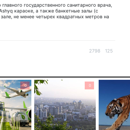
 главного государственного санитарного врача,
Ту
Ashyq караоке, а также банкетные залы (с
эв
зале, не менее четырех квадратных метров на
об
5 а
Хо
ре
2798
125
сп
5 а
В 
пр
0
0
и 
5 а
В 
ди
4 а