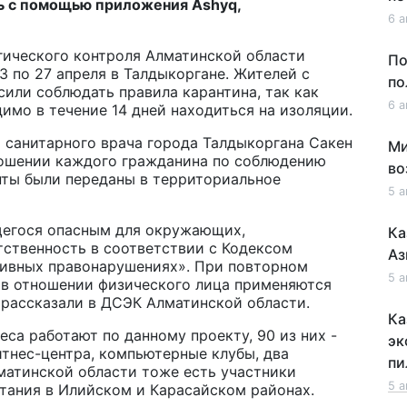
ть с помощью приложения Ashyq,
6 а
гического контроля Алматинской области
По
3 по 27 апреля в Талдыкоргане. Жителей с
по
или соблюдать правила карантина, так как
6 а
мо в течение 14 дней находиться на изоляции.
о санитарного врача города Талдыкоргана Сакен
Ми
ношении каждого гражданина по соблюдению
во
нты были переданы в территориальное
5 а
щегося опасным для окружающих,
Ка
ственность в соответствии с Кодексом
Аз
тивных правонарушениях». При повторном
5 а
 в отношении физического лица применяются
 рассказали в ДСЭК Алматинской области.
Ка
еса работают по данному проекту, 90 из них -
эк
итнес-центра, компьютерные клубы, два
пи
лматинской области тоже есть участники
5 а
итания в Илийском и Карасайском районах.