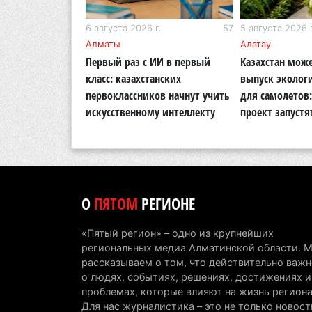
г.
282
6 августа 2026 г.
57
5 августа 2026 г
кий район
Алматы
Алатау
 раскритиковал
Первый раз с ИИ в первый
Казахстан може
во парка в
класс: казахстанских
выпуск эколог
а с половиной
первоклассников начнут учить
для самолетов
 не изменилось
искусственному интеллекту
проект запустя
О
ПЯТОМ
РЕГИОНЕ
«Пятый регион» – одно из крупнейших
региональных медиа Алматинской области. 
рассказываем о том, что действительно важн
о людях, событиях, решениях, достижениях и
проблемах, которые влияют на жизнь региона
Для нас журналистика – это не только новост