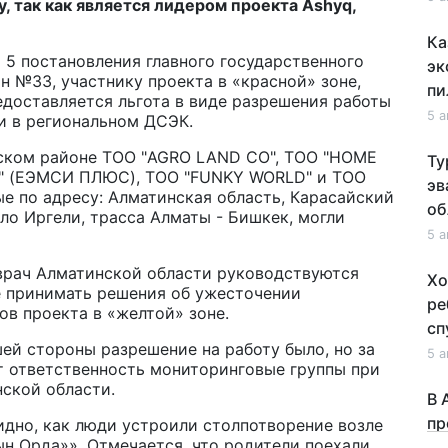
у, так как является лидером проекта Ashyq,
Ка
 5 постановления главного государственного
эк
н №33, участнику проекта в «красной» зоне,
пи
едоставляется льгота в виде разрешения работы
5 а
и в региональном ДСЭК.
йском районе ТОО "AGRO LAND CO", ТОО "HOME
Ту
S" (ЕЭМСИ ПЛЮС), ТОО "FUNKY WORLD" и ТОО
эв
ные по адресу: Алматинская область, Карасайский
об
ело Иргели, трасса Алматы - Бишкек, могли
5 а
нврач Алматинской области руководствуются
Хо
е принимать решения об ужесточении
ре
ов проекта в «желтой» зоне.
сп
ей стороны разрешение на работу было, но за
5 а
т ответственность мониторинговые группы при
нской области.
В 
пр
видно, как люди устроили столпотворение возле
ын Орда»». Отмечается, что родители поехали
и 