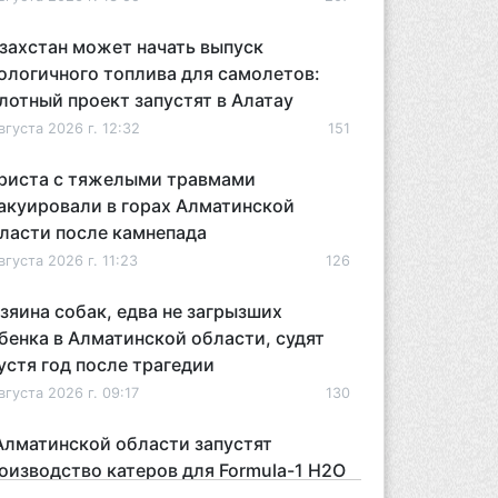
захстан может начать выпуск
ологичного топлива для самолетов:
лотный проект запустят в Алатау
вгуста 2026 г. 12:32
151
риста с тяжелыми травмами
акуировали в горах Алматинской
ласти после камнепада
вгуста 2026 г. 11:23
126
зяина собак, едва не загрызших
бенка в Алматинской области, судят
устя год после трагедии
вгуста 2026 г. 09:17
130
Алматинской области запустят
оизводство катеров для Formula-1 H2O
откроют академию пилотов