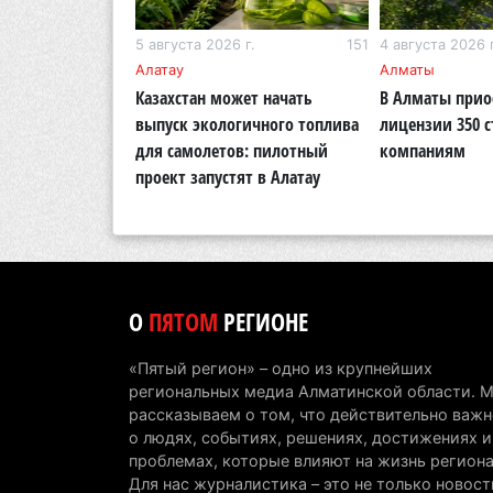
г.
266
5 августа 2026 г.
151
4 августа 2026 г
Алатау
Алматы
ожет остаться
Казахстан может начать
В Алматы прио
оды до октября
выпуск экологичного топлива
лицензии 350 
для самолетов: пилотный
компаниям
проект запустят в Алатау
О
ПЯТОМ
РЕГИОНЕ
«Пятый регион» – одно из крупнейших
региональных медиа Алматинской области. 
рассказываем о том, что действительно важн
о людях, событиях, решениях, достижениях и
проблемах, которые влияют на жизнь региона
Для нас журналистика – это не только новост