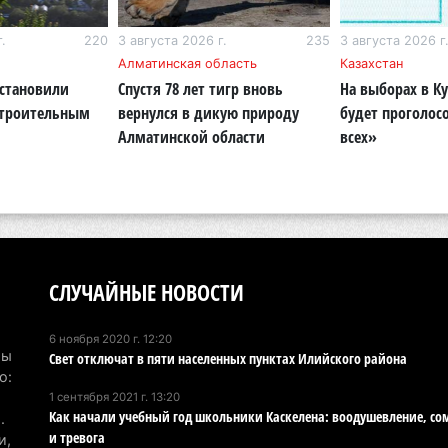
ущ
4 а
.
220
3 августа 2026 г.
235
3 августа 2026 г
Алматинская область
Казахстан
В 
становили
Спустя 78 лет тигр вновь
На выборах в К
ст
строительным
вернулся в дикую природу
будет проголос
4 а
Алматинской области
всех»
В 
на
го
4 а
СЛУЧАЙНЫЕ НОВОСТИ
Вы
об
бо
6 ноября 2020 г. 12:20
Мы
Свет отключат в пяти населенных пунктах Илийского района
4 а
о:
1 сентября 2021 г. 13:20
«О
Как начали учебный год школьники Каскелена: воодушевление, со
.
пр
и тревога
и,