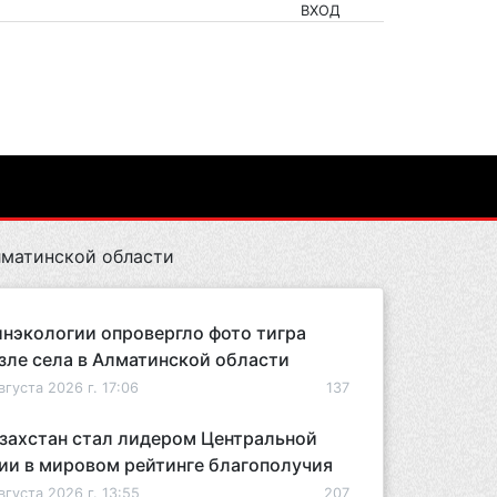
ВХОД
лматинской области
нэкологии опровергло фото тигра
зле села в Алматинской области
вгуста 2026 г. 17:06
137
захстан стал лидером Центральной
ии в мировом рейтинге благополучия
вгуста 2026 г. 13:55
207