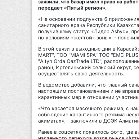
заявили, что базар имел право на работ
передает «Пятый регион».
«На основании подпункта 6 приложения
санитарного врача Республики Казахста
получившему статус «Лидер Ashyq», пр
по условиям «желтой» зоны», - пояснил
В этой связи в выходные дни в Караса
MART", ТОО "MIAMI SPA" ТОО "ЕМС PLU
"Altyn Orda QazTrade LTD", расположен
район, Иргелиньский сельский округ, с
осуществлять свою деятельность.
В ведомстве добавили, что главный са
настоящим постановлением и не вправ
карантинных мер в отношении участник
«Что касается масочного режима, с наш
соблюдение карантинного режима несу
акиматах», - заключили в ДСЭК Алмати
Ранее в соцсетях появилось фото, где 
надземного перехода возле рынка «Алт