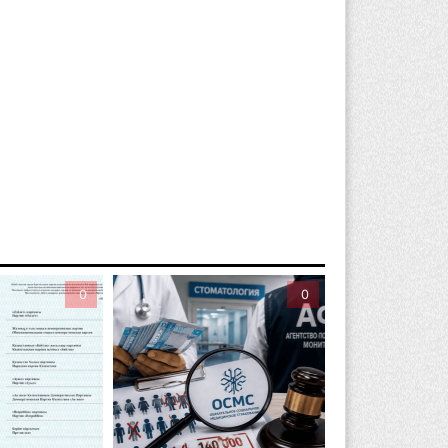
вгуста 2026 г. 08:29
150
Alatau City Authority назначили нового
ректора по коммуникациям
вгуста 2026 г. 20:22
81
ртия «Әділет» предложила превратить
иверситеты в центры технологий и
вых рабочих мест
вгуста 2026 г. 15:11
147
Алматинской области назначили
0
0
вого председателя административного
да
вгуста 2026 г. 14:29
116
Алматинской области второй день не
гут потушить пожар в Аксайском