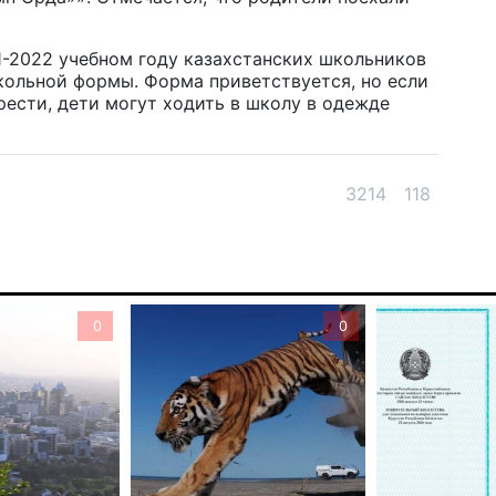
5 а
1-2022 учебном году казахстанских школьников
В 
кольной формы. Форма приветствуется, но если
рести, дети могут ходить в школу в одежде
ди
4 а
Па
3214
118
ун
но
4 а
В 
0
0
но
су
4 а
В 
мо