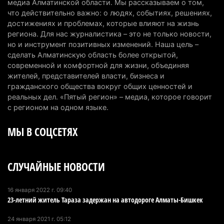
медиа Алматинской области. Мы рассказываем о том,
что действительно важно: о людях, событиях, решениях,
Пожар в Аксайском ущелье под Алматы
достижениях и проблемах, которые влияют на жизнь
полностью ликвидирован спустя три дня
региона. Для нас журналистика – это не только новости,
но и инструмент позитивных изменений. Наша цель –
6 августа 2026 г. 08:51
229
сделать Алматинскую область более открытой,
современной и комфортной для жизни, объединяя
Минэкологии опровергло фото тигра возле села
жителей, представителей власти, бизнеса и
в Алматинской области
гражданского общества вокруг общих ценностей и
5 августа 2026 г. 17:06
202
реальных дел. «Пятый регион» – медиа, которое говорит
с регионом на одном языке.
Казахстан стал лидером Центральной Азии в
МЫ В СОЦСЕТЯХ
мировом рейтинге благополучия
5 августа 2026 г. 13:55
261
СЛУЧАЙНЫЕ НОВОСТИ
Казахстан может начать выпуск экологичного
топлива для самолетов: пилотный проект
запустят в Алатау
16 января 2022 г. 09:40
23-летний житель Тараза задержан на автодороге Алматы-Бишкек
5 августа 2026 г. 12:32
201
24 января 2021 г. 05:12
Туриста с тяжелыми травмами эвакуировали в