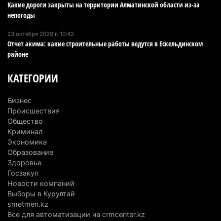
Какие дороги закрыты на территории Алматинской области из-за
горах Алматинской области после камнепада
непогоды
5 августа 2026 г. 11:23
166
23 октября 2020 г. 10:42
Отчет акима: какие строительные работы ведутся в Ескельдинском
Хозяина собак, едва не загрызших ребенка в
районе
Алматинской области, судят спустя год после
трагедии
КАТЕГОРИИ
5 августа 2026 г. 09:17
165
Бизнес
В Алматинской области запустят производство
Происшествия
катеров для Formula-1 H2O и откроют академию
Общество
пилотов
Криминал
Экономика
5 августа 2026 г. 08:29
189
Образование
Здоровье
В Alatau City Authority назначили нового
Госзакуп
директора по коммуникациям
Новости компаний
4 августа 2026 г. 20:22
105
Выборы в Курултай
smetmen.kz
Партия «Әділет» предложила превратить
Все для автоматизации на crmcenter.kz