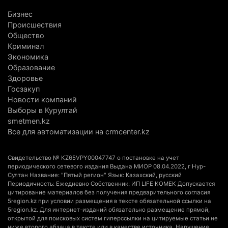
в Алматинской области
Бизнес
5 августа 2026 г. 17:06
222
Происшествия
Общество
Казахстан стал лидером Центральной Азии в
Криминал
мировом рейтинге благополучия
Экономика
Образование
5 августа 2026 г. 13:55
290
Здоровье
Госзакуп
Казахстан может начать выпуск экологичного
Новости компаний
топлива для самолетов: пилотный проект
Выборы в Курултай
запустят в Алатау
smetmen.kz
5 августа 2026 г. 12:32
224
Все для автоматизации на crmcenter.kz
Туриста с тяжелыми травмами эвакуировали в
Свидетельство № KZ65VPY00047747 о постановке на учет
горах Алматинской области после камнепада
периодического сетевого издания Выдана МИОР 08.04.2022, г Нур-
Султан Название: "Пятый регион" Язык: Казахский, русский
5 августа 2026 г. 11:23
189
Периодичность: Ежедневно Собственник: ИП LIFE KOMEK Допускается
цитирование материалов без получения предварительного согласия
Хозяина собак, едва не загрызших ребенка в
5region.kz при условии размещения в тексте обязательной ссылки на
5region.kz. Для интернет-изданий обязательно размещение прямой,
Алматинской области, судят спустя год после
открытой для поисковых систем гиперссылки на цитируемые статьи не
трагедии
ниже второго абзаца в тексте или в качестве источника. Нарушение