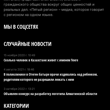
гражданского общества вокруг общих ценностей и
Сильнейшие дзюдоисты мира приехали на
реальных дел. «Пятый регион» – медиа, которое говорит
сборы в Алматинскую область
с регионом на одном языке.
6 августа 2026 г. 12:12
189
МЫ В СОЦСЕТЯХ
Первый раз с ИИ в первый класс: казахстанских
первоклассников начнут учить искусственному
СЛУЧАЙНЫЕ НОВОСТИ
интеллекту
6 августа 2026 г. 10:47
190
15 ноября 2020 г. 10:49
Сколько человек в Казахстане живет с именем Тенге
Казахстанцы назвали доход, при котором не
считают себя бедными
4 августа 2021 г. 18:46
6 августа 2026 г. 09:52
175
В поликлинике в Отеген батыре врачи издевались над ребенком,
родителям которого не разрешили лежать с ним
Пожар в Аксайском ущелье под Алматы
3 октября 2022 г. 13:21
полностью ликвидирован спустя три дня
Объявлен конкурс на разработку логотипа Алматинской области
6 августа 2026 г. 08:51
247
КАТЕГОРИИ
Минэкологии опровергло фото тигра возле села