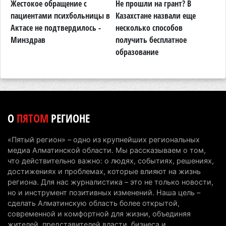
Жестокое обращение с
Не прошли на грант? В
К
В Талгарском районе загорелись строительные
пациентами психбольницы в
Казахстане назвали еще
у
отходы: пожар охватил 300 квадратных метров
Актасе не подтвердилось -
несколько способов
о
карьера
в
Минздрав
получить бесплатное
образование
7 августа 2026 г. 09:52
207
Жители Алматы и Алматинской области смогут
увидеть долги своего дома в квитанциях за свет
7 августа 2026 г. 06:28
267
О
ПЯТОМ
РЕГИОНЕ
В Алматинской области отменили приговор за
наркотики из-за того, что подсудимому не дали
«Пятый регион» – одно из крупнейших региональных
последнее слово
медиа Алматинской области. Мы рассказываем о том,
6 августа 2026 г. 17:04
161
что действительно важно: о людях, событиях, решениях,
достижениях и проблемах, которые влияют на жизнь
Проезд по БАКАД резко подорожал: в
региона. Для нас журналистика – это не только новости,
но и инструмент позитивных изменений. Наша цель –
Алматинской области начали действовать новые
сделать Алматинскую область более открытой,
тарифы
современной и комфортной для жизни, объединяя
6 августа 2026 г. 14:36
231
жителей, представителей власти, бизнеса и