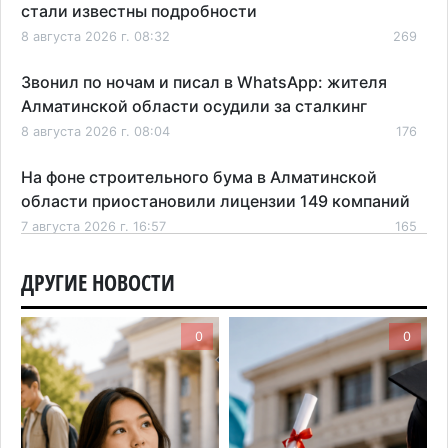
стали известны подробности
8 августа 2026 г. 08:32
269
Звонил по ночам и писал в WhatsApp: жителя
Алматинской области осудили за сталкинг
8 августа 2026 г. 08:04
176
На фоне строительного бума в Алматинской
области приостановили лицензии 149 компаний
7 августа 2026 г. 16:57
165
Казахстанские абитуриенты узнали, кто получил
ДРУГИЕ НОВОСТИ
образовательные гранты
7 августа 2026 г. 15:24
221
0
0
Онкопациентов в Алматинской области лечат в
морских контейнерах
7 августа 2026 г. 11:24
176