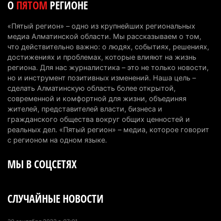
О
ПЯТОМ
РЕГИОНЕ
Сильнейшие дзюдоисты мира приехали на
сборы в Алматинскую область
«Пятый регион» – одно из крупнейших региональных
6 августа 2026 г. 12:12
182
медиа Алматинской области. Мы рассказываем о том,
что действительно важно: о людях, событиях, решениях,
Первый раз с ИИ в первый класс: казахстанских
достижениях и проблемах, которые влияют на жизнь
первоклассников начнут учить искусственному
региона. Для нас журналистика – это не только новости,
но и инструмент позитивных изменений. Наша цель –
интеллекту
сделать Алматинскую область более открытой,
6 августа 2026 г. 10:47
181
современной и комфортной для жизни, объединяя
жителей, представителей власти, бизнеса и
Казахстанцы назвали доход, при котором не
гражданского общества вокруг общих ценностей и
считают себя бедными
реальных дел. «Пятый регион» – медиа, которое говорит
6 августа 2026 г. 09:52
167
с регионом на одном языке.
МЫ В СОЦСЕТЯХ
Пожар в Аксайском ущелье под Алматы
полностью ликвидирован спустя три дня
6 августа 2026 г. 08:51
245
СЛУЧАЙНЫЕ НОВОСТИ
Минэкологии опровергло фото тигра возле села
в Алматинской области