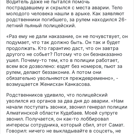
Водитель даже не пытался помочь
пострадавшему и скрылся с места аварии. Тело
молодого человека нашли в арыке. Как заявляют
родственники погибшего, за рулем находился 26-
летний пьяный полицейский.
«Раз ему не дали наказание, он не почувствует, он
подумает, что так должно быть. Он так и будет
продолжать. Кто гарантию даст, что он завтра
другого не собьет? Потому что он безнаказанно
ушел. Почему-то тем, кто в полиции работает,
всем все дозволено: ездят без номеров, пьют за
рулем, делают беззаконие. А потом они
обязательно увольняются преждевременно», -
возмущается Женисхан Канкасова.
Родственников удивило, что полицейский
уволился из органов за два дня до аварии. «Нам
начали поступать звонки, звонил генерал полиции
Алматинской области Кудебаев. Моей супруге
звонил. Получается, он как-то лоббировал
интересы сотрудника, который сбил, этот Самат.
Говорил: ничего не выкладывайте в соцсеть, не