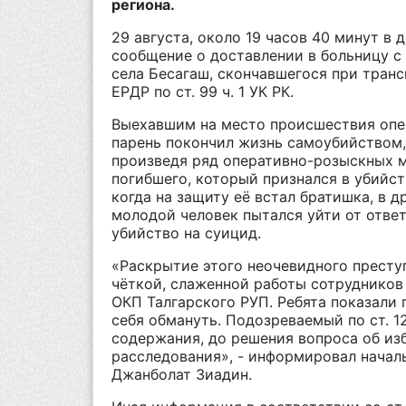
региона.
29 августа, около 19 часов 40 минут в
сообщение о доставлении в больницу с
села Бесагаш, скончавшегося при тран
ЕРДР по ст. 99 ч. 1 УК РК.
Выехавшим на место происшествия опер
парень покончил жизнь самоубийством,
произведя ряд оперативно-розыскных м
погибшего, который признался в убийств
когда на защиту её встал братишка, в д
молодой человек пытался уйти от отве
убийство на суицид.
«Раскрытие этого неочевидного преступ
чёткой, слаженной работы сотрудников
ОКП Талгарского РУП. Ребята показали 
себя обмануть. Подозреваемый по ст. 1
содержания, до решения вопроса об из
расследования», - информировал начал
Джанболат Зиадин.