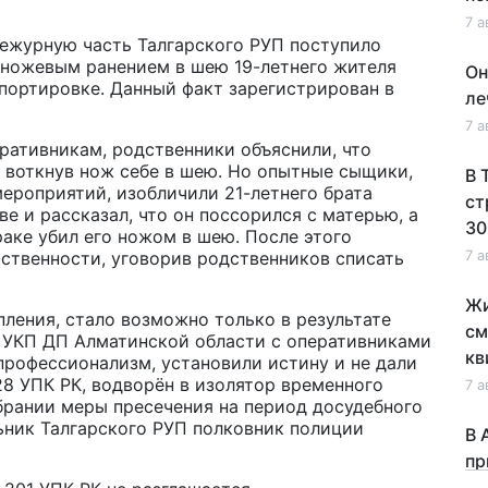
7 а
 дежурную часть Талгарского РУП поступило
 ножевым ранением в шею 19-летнего жителя
Он
спортировке. Данный факт зарегистрирован в
ле
7 а
ативникам, родственники объяснили, что
 воткнув нож себе в шею. Но опытные сыщики,
В 
ероприятий, изобличили 21-летнего брата
ст
е и рассказал, что он поссорился с матерью, а
30
раке убил его ножом в шею. После этого
тственности, уговорив родственников списать
7 а
Жи
ления, стало возможно только в результате
см
 УКП ДП Алматинской области с оперативниками
кв
профессионализм, установили истину и не дали
28 УПК РК, водворён в изолятор временного
7 а
брании меры пресечения на период досудебного
ьник Талгарского РУП полковник полиции
В 
пр
по