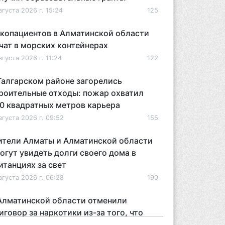
вгуста 2026 г. 15:24
125
копациентов в Алматинской области
чат в морских контейнерах
вгуста 2026 г. 11:24
122
Талгарском районе загорелись
роительные отходы: пожар охватил
0 квадратных метров карьера
вгуста 2026 г. 09:52
155
тели Алматы и Алматинской области
огут увидеть долги своего дома в
итанциях за свет
вгуста 2026 г. 06:28
190
Алматинской области отменили
иговор за наркотики из-за того, что
дсудимому не дали последнее слово