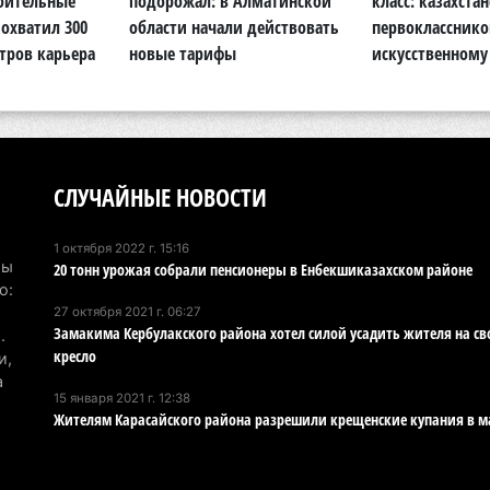
роительные
подорожал: в Алматинской
класс: казахста
6 а
охватил 300
области начали действовать
первокласснико
тров карьера
новые тарифы
искусственному
По
по
6 а
Ми
во
СЛУЧАЙНЫЕ НОВОСТИ
5 а
1 октября 2022 г. 15:16
Ка
Мы
20 тонн урожая собрали пенсионеры в Енбекшиказахском районе
Аз
о:
27 октября 2021 г. 06:27
5 а
Замакима Кербулакского района хотел силой усадить жителя на св
.
кресло
и,
Ка
а
эк
15 января 2021 г. 12:38
пи
Жителям Карасайского района разрешили крещенские купания в м
5 а