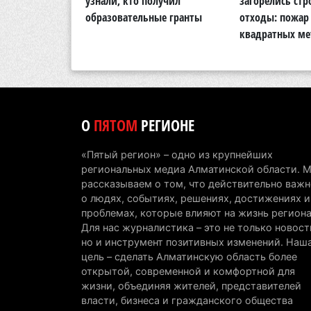
кую природу
узнали, кто получил
загорелись ст
области
образовательные гранты
отходы: пожар 
квадратных ме
О
ПЯТОМ
РЕГИОНЕ
«Пятый регион» – одно из крупнейших
региональных медиа Алматинской области. 
рассказываем о том, что действительно важн
о людях, событиях, решениях, достижениях и
проблемах, которые влияют на жизнь региона
Для нас журналистика – это не только новост
но и инструмент позитивных изменений. Наш
цель – сделать Алматинскую область более
открытой, современной и комфортной для
жизни, объединяя жителей, представителей
власти, бизнеса и гражданского общества