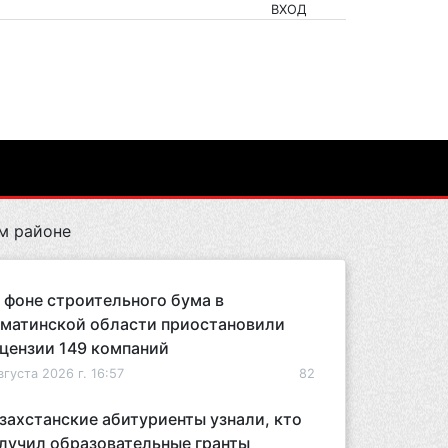
ВХОД
м районе
 фоне строительного бума в
матинской области приостановили
цензии 149 компаний
вгуста 2026 г. 16:57
82
захстанские абитуриенты узнали, кто
лучил образовательные гранты