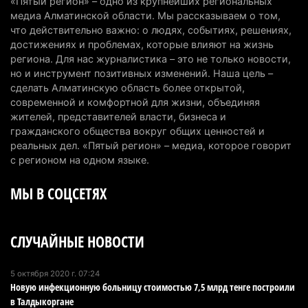
«Пятый регион» – одно из крупнейших региональных
медиа Алматинской области. Мы рассказываем о том,
В Алматы приостановили лицензии 350
что действительно важно: о людях, событиях, решениях,
строительным компаниям
достижениях и проблемах, которые влияют на жизнь
региона. Для нас журналистика – это не только новости,
4 августа 2026 г. 12:06
223
но и инструмент позитивных изменений. Наша цель –
сделать Алматинскую область более открытой,
В команде акима Алатау новое назначение: кто
современной и комфортной для жизни, объединяя
возглавил аппарат города
жителей, представителей власти, бизнеса и
4 августа 2026 г. 11:40
136
гражданского общества вокруг общих ценностей и
реальных дел. «Пятый регион» – медиа, которое говорит
Выборы в Курултай: Алматинская область вошла
с регионом на одном языке.
в число регионов с самым большим
МЫ В СОЦСЕТЯХ
количеством избирателей
4 августа 2026 г. 09:09
186
СЛУЧАЙНЫЕ НОВОСТИ
«От экспорта сырья - к сложным
производствам»: партия «Әділет» представила в
Актобе план диверсификации
5 октября 2020 г. 07:24
Новую инфекционную больницу стоимостью 7,5 млрд тенге построили
3 августа 2026 г. 20:46
151
в Талдыкоргане