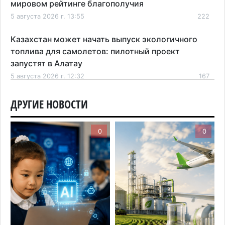
мировом рейтинге благополучия
5 августа 2026 г. 13:55
222
Казахстан может начать выпуск экологичного
топлива для самолетов: пилотный проект
запустят в Алатау
5 августа 2026 г. 12:32
167
Туриста с тяжелыми травмами эвакуировали в
ДРУГИЕ НОВОСТИ
горах Алматинской области после камнепада
5 августа 2026 г. 11:23
134
0
0
Хозяина собак, едва не загрызших ребенка в
Алматинской области, судят спустя год после
трагедии
5 августа 2026 г. 09:17
131
В Алматинской области запустят производство
катеров для Formula-1 H2O и откроют академию