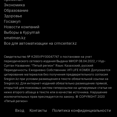
3 августа 2026 г. 10:17
183
Экономика
Образование
Конная прогулка на Кольсае закончилась
Здоровье
Госзакуп
вызовом спасателей
Новости компаний
3 августа 2026 г. 09:09
196
Выборы в Курултай
smetmen.kz
Последний раз ее видели на остановке: в
Все для автоматизации на crmcenter.kz
Алматинской области почти две недели ищут 17-
летнюю девушку
Свидетельство № KZ65VPY00047747 о постановке на учет
3 августа 2026 г. 08:03
190
периодического сетевого издания Выдана МИОР 08.04.2022, г Нур-
Султан Название: "Пятый регион" Язык: Казахский, русский
Периодичность: Ежедневно Собственник: ИП LIFE KOMEK Допускается
В районной больнице села Каргалы назначен
цитирование материалов без получения предварительного согласия
новый директор
5region.kz при условии размещения в тексте обязательной ссылки на
5region.kz. Для интернет-изданий обязательно размещение прямой,
2 августа 2026 г. 17:34
212
открытой для поисковых систем гиперссылки на цитируемые статьи не
ниже второго абзаца в тексте или в качестве источника. Нарушение
Аким области раскритиковал благоустройство
исключительных прав преследуется по закону. © COPYRIGHT 2020
«Пятый регион»
парка в Шелеке: за два с половиной месяца
ничего не изменилось
Вход
Контакты
Политика конфиденциальности
2 августа 2026 г. 10:21
279