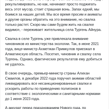
рекультивировать, но как, начинают просто поджигать
весь этот мусор, стоит страшная вонь. Запах едкий, мы
боимся за наших детей. Мы все время просим и акиматы
и другие органы обратить на это внимание, но свалка
только растет. Скоро мы сами будем жить на свалке
видимо», - переживает жительница села Тургень Айнура.
Свалка в селе Тургень уже привлекала внимание
чиновников из министерства экологии. Так, в июне 2021
года, вице-министр Ахметжан Примкулов приезжал в
Алматинскую область. Посетил, чиновник и свалку села
Тургень. Однако, фактических результатов ему добиться
не удалось.
В свою очередь, премьер-министр страны Алихан
Смаилов, в декабре 2022 года поручил акимам областей
ликвидировать все несанкционированные свалки и
ускорить работы по приведению полигонов в
соответствие с экологическими и санитарными нормами
до 1 июня 2023 года.
А аккурат перед празднованием Нового года, по