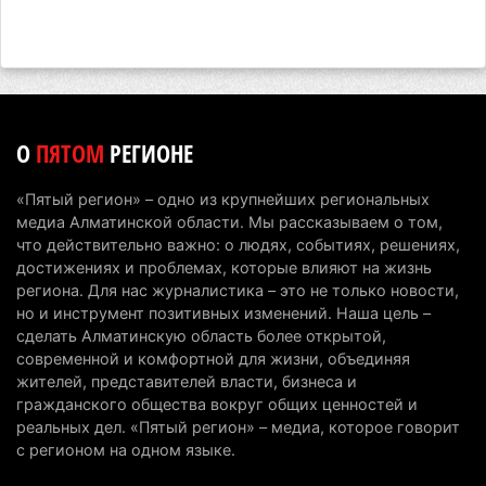
В команде акима Алатау новое назначение: кто
возглавил аппарат города
4 августа 2026 г. 11:40
135
Выборы в Курултай: Алматинская область вошла
в число регионов с самым большим
О
ПЯТОМ
РЕГИОНЕ
количеством избирателей
4 августа 2026 г. 09:09
184
«Пятый регион» – одно из крупнейших региональных
медиа Алматинской области. Мы рассказываем о том,
«От экспорта сырья - к сложным
что действительно важно: о людях, событиях, решениях,
производствам»: партия «Әділет» представила в
достижениях и проблемах, которые влияют на жизнь
Актобе план диверсификации
региона. Для нас журналистика – это не только новости,
но и инструмент позитивных изменений. Наша цель –
3 августа 2026 г. 20:46
151
сделать Алматинскую область более открытой,
современной и комфортной для жизни, объединяя
Солдат-срочник выпал из окна четвертого этажа
жителей, представителей власти, бизнеса и
казармы в Конаеве
гражданского общества вокруг общих ценностей и
3 августа 2026 г. 18:08
166
реальных дел. «Пятый регион» – медиа, которое говорит
с регионом на одном языке.
Спустя 78 лет тигр вновь вернулся в дикую