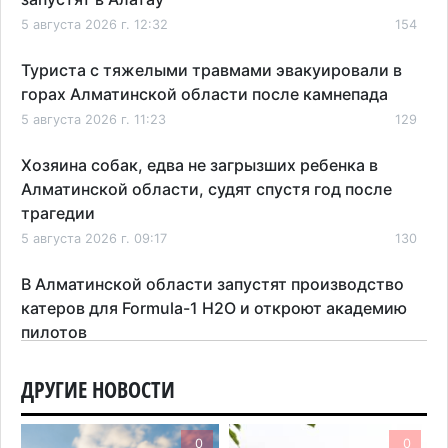
5 августа 2026 г. 12:32
154
Туриста с тяжелыми травмами эвакуировали в
горах Алматинской области после камнепада
5 августа 2026 г. 11:23
129
Хозяина собак, едва не загрызших ребенка в
Алматинской области, судят спустя год после
трагедии
5 августа 2026 г. 09:17
130
В Алматинской области запустят производство
катеров для Formula-1 H2O и откроют академию
пилотов
5 августа 2026 г. 08:29
151
ДРУГИЕ НОВОСТИ
В Alatau City Authority назначили нового
директора по коммуникациям
0
0