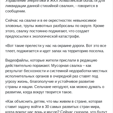
Управление энергетики и ЖКХ Алматинской области для
ликвидации данной стихийной свалки», - говорится в
сообщении.
Сейчас на свалке и в ее окрестностях невыносимое
зловонье, трупы животных разбросаны по округе. Кроме
этого, свалку постоянно поджигают, что создает
предпосылки к экологической катастрофе.
«Вот такие прелести у нас на окраине дороги. Вот это все
тлеет, поджигается и идет запах на территорию поселка.
Видеофайлы, которые жители прислали в редакцию
действительно поражают. Мусорная свалка – как
результат бесхозности и системной недоработки местных
исполнительных органов в очередной раз ставят под
угрозу жизнь, благополучие и устойчивое развитие
страны и нации. Сельчане негодуют, как можно думать о
развитии, когда вокруг творится такое.
«Как объяснить детям, что мы живем в стране, которая
ставит задачу войти в 30 самых развитых стран мира,
когда вокруг нас вонь и мусор? Сейчас сказали, что будут