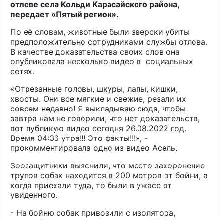
отлове села Кольди Карасайского района,
передает «Пятый регион».
По е
ё словам
, животные были
зверски уби
ты
предположительно
сотрудник
ами
службы отлова
.
В качестве доказательства своих слов
она
опубликовала несколько видео в
социальных
сетях
.
«
Отрезанные головы, шкуры, лапы, кишки,
хвосты
.
Они все мягкие и свежие, резали их
совсем недавно! Я выкладываю сюда, чтобы
завтра нам не говорили, что нет доказательств,
вот публикую видео сегодня 26.08.2022 год.
Время 04:36 утра!!! Это факты!!!
», -
прокомментировала одно из видео
Асель.
Зоозащитники выяснили, что место захоронение
трупов собак находится в 200 метров от бойни, а
когда приехали туда, то были в ужасе от
увиденного.
- На бойню собак привозили с изолятора,