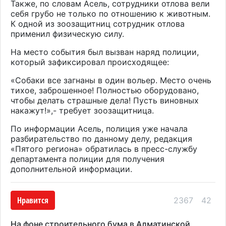
Также, по словам Асель, сотрудники отлова вели
себя грубо не только по отношению к животным.
К одной из зоозащитниц сотрудник отлова
применил физическую силу.
На место события был вызван наряд полиции,
который зафиксировал происходящее:
«С
обаки все загнаны в один вольер. Место очень
тихое, заброшенное!
П
олностью оборудовано
,
чтобы д
елать страшные дел
а
!
Пусть виновных
накажут!»,- требует зоозащитница.
По информации Асель, полиция уже начала
разбирательство по данному делу, редакция
«Пятого региона» обратилась в пресс-службу
департамента полиции для получения
дополнительной информации
.
Нравится
2367
42
На фоне строительного бума в Алматинской