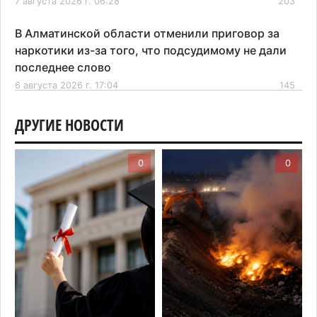
7 августа 2026 г. 06:28
203
В Алматинской области отменили приговор за
наркотики из-за того, что подсудимому не дали
последнее слово
6 августа 2026 г. 17:04
145
Проезд по БАКАД резко подорожал: в
ДРУГИЕ НОВОСТИ
Алматинской области начали действовать новые
тарифы
0
0
6 августа 2026 г. 14:36
195
Сильнейшие дзюдоисты мира приехали на
сборы в Алматинскую область
6 августа 2026 г. 12:12
155
Первый раз с ИИ в первый класс: казахстанских
первоклассников начнут учить искусственному
интеллекту