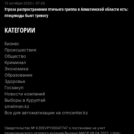
директора по коммуникациям
13 октября 2020 г. 07:26
Угроза распространения птичьего гриппа в Алматинской области есть:
4 августа 2026 г. 20:22
98
птицеводы бьют тревогу
Партия «Әділет» предложила превратить
КАТЕГОРИИ
университеты в центры технологий и новых
рабочих мест
Бизнес
4 августа 2026 г. 15:11
169
Происшествия
Общество
В Алматинской области назначили нового
Криминал
председателя административного суда
Экономика
Образование
4 августа 2026 г. 14:29
151
Здоровье
Госзакуп
В Алматинской области второй день не могут
Новости компаний
потушить пожар в Аксайском ущелье
Выборы в Курултай
4 августа 2026 г. 13:02
223
smetmen.kz
Все для автоматизации на crmcenter.kz
В Алматы приостановили лицензии 350
строительным компаниям
Свидетельство № KZ65VPY00047747 о постановке на учет
4 августа 2026 г. 12:06
252
периодического сетевого издания Выдана МИОР 08.04.2022, г Нур-