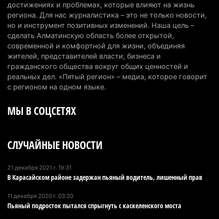
топлива для самолетов: пилотный проект
достижениях и проблемах, которые влияют на жизнь
запустят в Алатау
региона. Для нас журналистика – это не только новости,
но и инструмент позитивных изменений. Наша цель –
5 августа 2026 г. 12:32
191
сделать Алматинскую область более открытой,
современной и комфортной для жизни, объединяя
Туриста с тяжелыми травмами эвакуировали в
жителей, представителей власти, бизнеса и
горах Алматинской области после камнепада
гражданского общества вокруг общих ценностей и
5 августа 2026 г. 11:23
162
реальных дел. «Пятый регион» – медиа, которое говорит
с регионом на одном языке.
Хозяина собак, едва не загрызших ребенка в
МЫ В СОЦСЕТЯХ
Алматинской области, судят спустя год после
трагедии
5 августа 2026 г. 09:17
161
СЛУЧАЙНЫЕ НОВОСТИ
В Алматинской области запустят производство
катеров для Formula-1 H2O и откроют академию
21 декабря 2021 г. 19:31
В Карасайском районе задержан пьяный водитель, лишенный прав
пилотов
5 августа 2026 г. 08:29
181
11 декабря 2020 г. 03:20
Пьяный подросток пытался спрыгнуть с каскеленского моста
В Alatau City Authority назначили нового