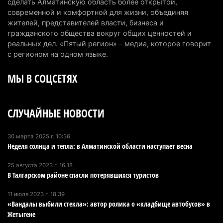
сделать Алматинскую область более открытой,
современной и комфортной для жизни, объединяя
Хозяина собак, едва не загрызших ребенка в
жителей, представителей власти, бизнеса и
Алматинской области, судят спустя год после
гражданского общества вокруг общих ценностей и
трагедии
реальных дел. «Пятый регион» – медиа, которое говорит
5 августа 2026 г. 09:17
155
с регионом на одном языке.
МЫ В СОЦСЕТЯХ
В Алматинской области запустят производство
катеров для Formula-1 H2O и откроют академию
пилотов
СЛУЧАЙНЫЕ НОВОСТИ
5 августа 2026 г. 08:29
179
В Alatau City Authority назначили нового
30 марта 2025 г. 10:36
Неделя солнца и тепла: в Алматинской области наступает весна
директора по коммуникациям
4 августа 2026 г. 20:22
98
25 августа 2023 г. 16:18
В Талгарском районе спасли потерявшихся туристов
Партия «Әділет» предложила превратить
университеты в центры технологий и новых
11 июля 2023 г. 18:39
«Вандалы выбили стекла»: автор ролика о «кладбище автобусов» в
рабочих мест
Жетыгене
4 августа 2026 г. 15:11
163