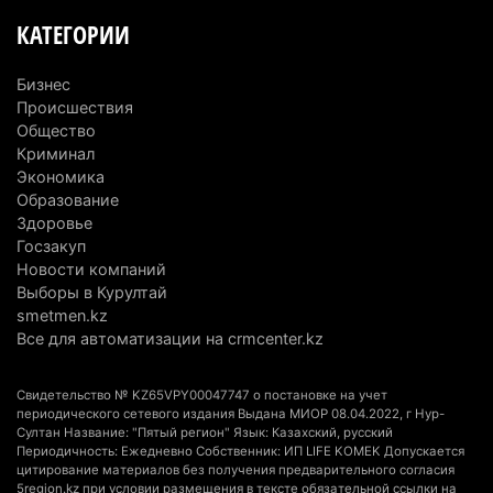
КАТЕГОРИИ
В Алматинской области назначили нового
председателя административного суда
Бизнес
4 августа 2026 г. 14:29
146
Происшествия
Общество
В Алматинской области второй день не могут
Криминал
потушить пожар в Аксайском ущелье
Экономика
Образование
4 августа 2026 г. 13:02
216
Здоровье
Госзакуп
В Алматы приостановили лицензии 350
Новости компаний
строительным компаниям
Выборы в Курултай
4 августа 2026 г. 12:06
249
smetmen.kz
Все для автоматизации на crmcenter.kz
В команде акима Алатау новое назначение: кто
возглавил аппарат города
Свидетельство № KZ65VPY00047747 о постановке на учет
4 августа 2026 г. 11:40
157
периодического сетевого издания Выдана МИОР 08.04.2022, г Нур-
Султан Название: "Пятый регион" Язык: Казахский, русский
Периодичность: Ежедневно Собственник: ИП LIFE KOMEK Допускается
Выборы в Курултай: Алматинская область вошла
цитирование материалов без получения предварительного согласия
в число регионов с самым большим
5region.kz при условии размещения в тексте обязательной ссылки на