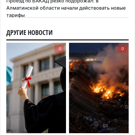
Проезд по БАКАД резко подорожал: в
Алматинской области начали действовать новые
тарифы
6 августа 2026 г. 14:36
190
ДРУГИЕ НОВОСТИ
Сильнейшие дзюдоисты мира приехали на
сборы в Алматинскую область
0
0
6 августа 2026 г. 12:12
149
Первый раз с ИИ в первый класс: казахстанских
первоклассников начнут учить искусственному
интеллекту
6 августа 2026 г. 10:47
149
Казахстанцы назвали доход, при котором не
считают себя бедными
6 августа 2026 г. 09:52
152
Пожар в Аксайском ущелье под Алматы