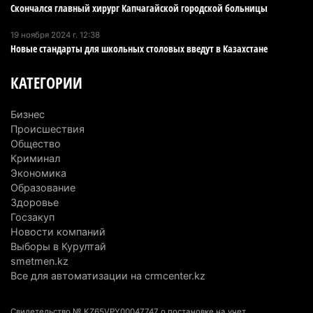
Скончался главный хирург Капчагайской городской больницы
В Alatau City Authority назначили нового
директора по коммуникациям
19 ноября 2024 г. 12:38
Новые стандарты для школьных столовых введут в Казахстане
4 августа 2026 г. 20:22
102
КАТЕГОРИИ
Партия «Әділет» предложила превратить
университеты в центры технологий и новых
Бизнес
рабочих мест
Происшествия
4 августа 2026 г. 15:11
171
Общество
Криминал
В Алматинской области назначили нового
Экономика
председателя административного суда
Образование
Здоровье
4 августа 2026 г. 14:29
153
Госзакуп
Новости компаний
В Алматинской области второй день не могут
Выборы в Курултай
потушить пожар в Аксайском ущелье
smetmen.kz
4 августа 2026 г. 13:02
224
Все для автоматизации на crmcenter.kz
В Алматы приостановили лицензии 350
Свидетельство № KZ65VPY00047747 о постановке на учет