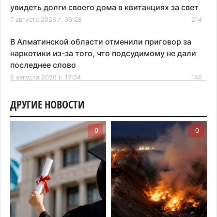
увидеть долги своего дома в квитанциях за свет
7 августа 2026 г. 06:28
214
В Алматинской области отменили приговор за
наркотики из-за того, что подсудимому не дали
последнее слово
6 августа 2026 г. 17:04
146
Проезд по БАКАД резко подорожал: в
ДРУГИЕ НОВОСТИ
Алматинской области начали действовать новые
тарифы
0
0
6 августа 2026 г. 14:36
200
Сильнейшие дзюдоисты мира приехали на
сборы в Алматинскую область
6 августа 2026 г. 12:12
164
Первый раз с ИИ в первый класс: казахстанских
первоклассников начнут учить искусственному