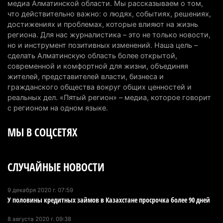
медиа Алматинской области. Мы рассказываем о том,
Казахстан может начать выпуск экологичного
что действительно важно: о людях, событиях, решениях,
топлива для самолетов: пилотный проект
достижениях и проблемах, которые влияют на жизнь
запустят в Алатау
региона. Для нас журналистика – это не только новости,
но и инструмент позитивных изменений. Наша цель –
5 августа 2026 г. 12:32
194
сделать Алматинскую область более открытой,
современной и комфортной для жизни, объединяя
Туриста с тяжелыми травмами эвакуировали в
жителей, представителей власти, бизнеса и
горах Алматинской области после камнепада
гражданского общества вокруг общих ценностей и
5 августа 2026 г. 11:23
164
реальных дел. «Пятый регион» – медиа, которое говорит
с регионом на одном языке.
Хозяина собак, едва не загрызших ребенка в
МЫ В СОЦСЕТЯХ
Алматинской области, судят спустя год после
трагедии
5 августа 2026 г. 09:17
162
СЛУЧАЙНЫЕ НОВОСТИ
В Алматинской области запустят производство
катеров для Formula-1 H2O и откроют академию
9 декабря 2020 г. 07:59
У половины кредитных займов в Казахстане просрочка более 90 дней
пилотов
5 августа 2026 г. 08:29
183
8 августа 2020 г. 09:38