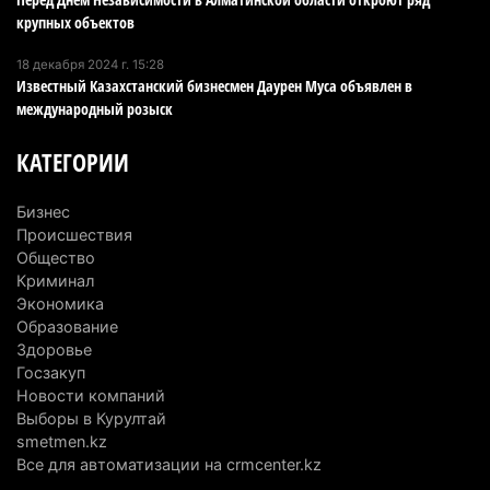
крупных объектов
Сильнейшие дзюдоисты мира приехали на
18 декабря 2024 г. 15:28
сборы в Алматинскую область
Известный Казахстанский бизнесмен Даурен Муса объявлен в
6 августа 2026 г. 12:12
197
международный розыск
Первый раз с ИИ в первый класс: казахстанских
КАТЕГОРИИ
первоклассников начнут учить искусственному
интеллекту
Бизнес
6 августа 2026 г. 10:47
194
Происшествия
Общество
Казахстанцы назвали доход, при котором не
Криминал
Экономика
считают себя бедными
Образование
6 августа 2026 г. 09:52
181
Здоровье
Госзакуп
Пожар в Аксайском ущелье под Алматы
Новости компаний
полностью ликвидирован спустя три дня
Выборы в Курултай
6 августа 2026 г. 08:51
256
smetmen.kz
Все для автоматизации на crmcenter.kz
Минэкологии опровергло фото тигра возле села