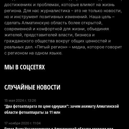
достижениях и проблемах, которые влияют на жизнь
В Талгарском районе загорелись строительные
региона. Для нас журналистика – это не только новости,
но и инструмент позитивных изменений. Наша цель –
отходы: пожар охватил 300 квадратных метров
сделать Алматинскую область более открытой,
карьера
современной и комфортной для жизни, объединяя
7 августа 2026 г. 09:52
228
жителей, представителей власти, бизнеса и
гражданского общества вокруг общих ценностей и
Жители Алматы и Алматинской области смогут
реальных дел. «Пятый регион» – медиа, которое говорит
увидеть долги своего дома в квитанциях за свет
с регионом на одном языке.
7 августа 2026 г. 06:28
277
МЫ В СОЦСЕТЯХ
В Алматинской области отменили приговор за
наркотики из-за того, что подсудимому не дали
СЛУЧАЙНЫЕ НОВОСТИ
последнее слово
6 августа 2026 г. 17:04
188
15 мая 2024 г. 13:26
"Два фотоаппарата по цене однушки": зачем акимату Алматинской
Проезд по БАКАД резко подорожал: в
области фотоаппараты за 11 млн
Алматинской области начали действовать новые
тарифы
17 ноября 2020 г. 11:04
6 августа 2026 г. 14:36
245
Перед Днем Независимости в Алматинской области откроют ряд