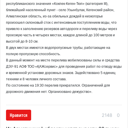
республиканского значения «Кокпек-Кеген-Тюп» (категория III),
ближайший населенный пункт - село Узынбулак, Кегенский район,
Алматинская область, из-за обильных дождей в низкогорье
произошел склоновый сток с интенсивным поступлением воды, что
привело к заполнению резервов автодороги и переливу воды через
проезжую часть в четырех местах, каждое длиной до 100 метров и
высотой до 8-10 см.
В двух местах имеются водопропускные трубы, работающие на
полную пропускную способность.
В данный момент на месте перелива мобилизованы силы и средства
ДЭУ-91 АОФ ТОО «ҚАЖсервис» для проведения работ по отводу воды
и временной установке дорожных знаков. Задействовано 5 единиц
техники и 8 человек личного состава.
По состоянию на 19:30 перелив прекратился. Ограничений для
дорожного движения нет. Организовано дежурство».
Нравится
2148
0