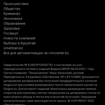
Происшествия
В Алматинской области назначили нового
Общество
председателя административного суда
Криминал
Экономика
4 августа 2026 г. 14:29
154
Образование
Здоровье
В Алматинской области второй день не могут
Госзакуп
потушить пожар в Аксайском ущелье
Новости компаний
4 августа 2026 г. 13:02
224
Выборы в Курултай
smetmen.kz
В Алматы приостановили лицензии 350
Все для автоматизации на crmcenter.kz
строительным компаниям
4 августа 2026 г. 12:06
254
Свидетельство № KZ65VPY00047747 о постановке на учет
периодического сетевого издания Выдана МИОР 08.04.2022, г Нур-
Султан Название: "Пятый регион" Язык: Казахский, русский
В команде акима Алатау новое назначение: кто
Периодичность: Ежедневно Собственник: ИП LIFE KOMEK Допускается
возглавил аппарат города
цитирование материалов без получения предварительного согласия
5region.kz при условии размещения в тексте обязательной ссылки на
4 августа 2026 г. 11:40
161
5region.kz. Для интернет-изданий обязательно размещение прямой,
открытой для поисковых систем гиперссылки на цитируемые статьи не
Выборы в Курултай: Алматинская область вошла
ниже второго абзаца в тексте или в качестве источника. Нарушение
исключительных прав преследуется по закону. © COPYRIGHT 2020
в число регионов с самым большим
«Пятый регион»