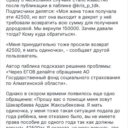
после публикации в паблике @kris_p_tdk.
Подписчики делятся: «Моя жена тоже получала
эти 42500, но вот она выходит в декрет у неё
требовали возвратить всю сумму для получения
дородовой. Мы вернули 150000. Зачем давали
тогда? Кому куда обратиться».
«Меня принудительно тоже просили возврат
42500, я мать одиночка», - сообщает другой
пользователь.
Автор паблика подсказал решение проблемы:
«Через ЕГОВ делайте обращение АО
Государственный фонд социального страхования
по Алматинской области».
Однако в скором времени появилось еще одно
обращение: «Прошу вас о помощи меня зовут
Шакарбаева Ардак Жаксыбековна. Я мать
одиночка, у меня тоже такая ситуация подала до
года ребёнка, мне отказано было, вы не имеете
права пособие до одного года так как должны
вернуть 42500тг. Я сказала, не могу вернуть, где