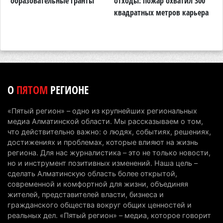
образовательные гранты
отходы: пожар охватил 300
о
квадратных метров карьера
н
6 августа 2026 г. 08:51
225
Минэкологии опровергло фото тигра возле села
в Алматинской области
5 августа 2026 г. 17:06
198
Казахстан стал лидером Центральной Азии в
О
ПЯТОМ
РЕГИОНЕ
мировом рейтинге благополучия
5 августа 2026 г. 13:55
260
«Пятый регион» – одно из крупнейших региональных
медиа Алматинской области. Мы рассказываем о том,
Казахстан может начать выпуск экологичного
что действительно важно: о людях, событиях, решениях,
топлива для самолетов: пилотный проект
достижениях и проблемах, которые влияют на жизнь
запустят в Алатау
региона. Для нас журналистика – это не только новости,
но и инструмент позитивных изменений. Наша цель –
5 августа 2026 г. 12:32
195
сделать Алматинскую область более открытой,
современной и комфортной для жизни, объединяя
Туриста с тяжелыми травмами эвакуировали в
жителей, представителей власти, бизнеса и
горах Алматинской области после камнепада
гражданского общества вокруг общих ценностей и
5 августа 2026 г. 11:23
165
реальных дел. «Пятый регион» – медиа, которое говорит