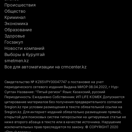
Кыргызстан обогнал Казахстан по темпам роста
Происшествия
сельского хозяйства. Что это значит для
Общество
Алматинской области
Криминал
3 августа 2026 г. 15:43
147
Экономика
Образование
На выборах в Курултай можно будет
Здоровье
Госзакуп
проголосовать «Против всех»
Новости компаний
3 августа 2026 г. 13:51
296
Выборы в Курултай
smetmen.kz
В Конаеве появится завод по переработке
Все для автоматизации на crmcenter.kz
мусора за 11 млрд тенге
3 августа 2026 г. 13:21
152
Свидетельство № KZ65VPY00047747 о постановке на учет
периодического сетевого издания Выдана МИОР 08.04.2022, г Нур-
Миллионы из ОСМС похитили через
Султан Название: "Пятый регион" Язык: Казахский, русский
Периодичность: Ежедневно Собственник: ИП LIFE KOMEK Допускается
стоматологии: в Алматинской области вынесли
цитирование материалов без получения предварительного согласия
приговор
5region.kz при условии размещения в тексте обязательной ссылки на
5region.kz. Для интернет-изданий обязательно размещение прямой,
3 августа 2026 г. 10:17
187
открытой для поисковых систем гиперссылки на цитируемые статьи не
ниже второго абзаца в тексте или в качестве источника. Нарушение
Конная прогулка на Кольсае закончилась
исключительных прав преследуется по закону. © COPYRIGHT 2020
«Пятый регион»