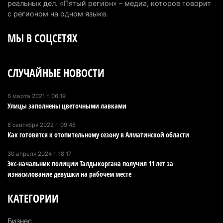
реальных дел. «Пятый регион» – медиа, которое говорит
Выборы в Курултай: Алматинская область вошла
с регионом на одном языке.
в число регионов с самым большим
МЫ В СОЦСЕТЯХ
количеством избирателей
4 августа 2026 г. 09:09
186
СЛУЧАЙНЫЕ НОВОСТИ
«От экспорта сырья - к сложным
производствам»: партия «Әділет» представила в
Актобе план диверсификации
6 марта 2021 г. 06:19
Улицы заполнены цветочными лавками
3 августа 2026 г. 20:46
151
8 сентября 2022 г. 09:45
Солдат-срочник выпал из окна четвертого этажа
Как готовятся к отопительному сезону в Алматинской области
казармы в Конаеве
30 апреля 2024 г. 18:17
3 августа 2026 г. 18:08
166
Экс-начальник полиции Талдыкоргана получил 11 лет за
изнасилование девушки на рабочем месте
Спустя 78 лет тигр вновь вернулся в дикую
природу Алматинской области
КАТЕГОРИИ
3 августа 2026 г. 16:16
238
Бизнес