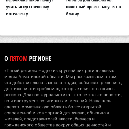
рабочих мест
й
учить искусственному
пилотный проект запустят в
интеллекту
Алатау
4 августа 2026 г. 15:11
148
В Алматинской области назначили нового
председателя административного суда
4 августа 2026 г. 14:29
119
В Алматинской области второй день не могут
О
ПЯТОМ
РЕГИОНЕ
потушить пожар в Аксайском ущелье
4 августа 2026 г. 13:02
195
«Пятый регион» – одно из крупнейших региональных
медиа Алматинской области. Мы рассказываем о том,
В Алматы приостановили лицензии 350
что действительно важно: о людях, событиях, решениях,
строительным компаниям
достижениях и проблемах, которые влияют на жизнь
региона. Для нас журналистика – это не только новости,
4 августа 2026 г. 12:06
224
но и инструмент позитивных изменений. Наша цель –
сделать Алматинскую область более открытой,
В команде акима Алатау новое назначение: кто
современной и комфортной для жизни, объединяя
возглавил аппарат города
жителей, представителей власти, бизнеса и
4 августа 2026 г. 11:40
136
гражданского общества вокруг общих ценностей и