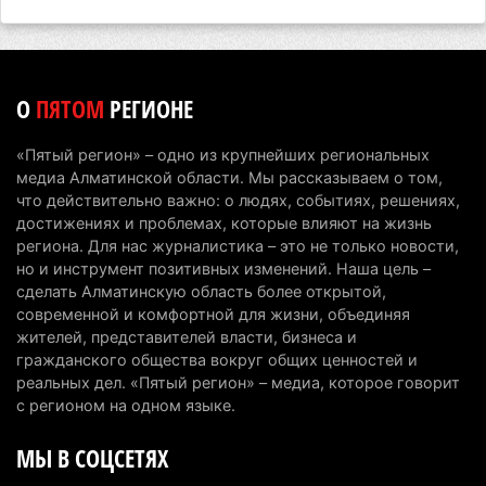
4 августа 2026 г. 11:40
134
Выборы в Курултай: Алматинская область вошла
в число регионов с самым большим
О
ПЯТОМ
РЕГИОНЕ
количеством избирателей
4 августа 2026 г. 09:09
184
«Пятый регион» – одно из крупнейших региональных
медиа Алматинской области. Мы рассказываем о том,
«От экспорта сырья - к сложным
что действительно важно: о людях, событиях, решениях,
производствам»: партия «Әділет» представила в
достижениях и проблемах, которые влияют на жизнь
Актобе план диверсификации
региона. Для нас журналистика – это не только новости,
но и инструмент позитивных изменений. Наша цель –
3 августа 2026 г. 20:46
151
сделать Алматинскую область более открытой,
современной и комфортной для жизни, объединяя
Солдат-срочник выпал из окна четвертого этажа
жителей, представителей власти, бизнеса и
казармы в Конаеве
гражданского общества вокруг общих ценностей и
3 августа 2026 г. 18:08
166
реальных дел. «Пятый регион» – медиа, которое говорит
с регионом на одном языке.
Спустя 78 лет тигр вновь вернулся в дикую
МЫ В СОЦСЕТЯХ
природу Алматинской области
3 августа 2026 г. 16:16
236