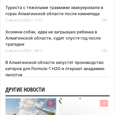
Туриста с тяжелыми травмами эвакуировали в
горах Алматинской области после камнепада
5 августа 2026 г. 11:23
126
Хозяина собак, едва не загрызших ребенка в
Алматинской области, судят спустя год после
трагедии
5 августа 2026 г. 09:17
130
В Алматинской области запустят производство
катеров для Formula-1 H2O и откроют академию
пилотов
5 августа 2026 г. 08:29
150
ДРУГИЕ НОВОСТИ
В Alatau City Authority назначили нового
директора по коммуникациям
0
0
4 августа 2026 г. 20:22
81