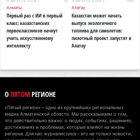
82
6 августа 2026 г.
41
5 августа 2026 г.
168
4
Алматы
Алатау
А
4 августа 2026 г. 20:22
82
Первый раз с ИИ в первый
Казахстан может начать
В
Партия «Әділет» предложила превратить
класс: казахстанских
выпуск экологичного
л
университеты в центры технологий и новых
первоклассников начнут
топлива для самолетов:
к
рабочих мест
й
учить искусственному
пилотный проект запустят в
интеллекту
Алатау
4 августа 2026 г. 15:11
148
В Алматинской области назначили нового
председателя административного суда
4 августа 2026 г. 14:29
119
В Алматинской области второй день не могут
О
ПЯТОМ
РЕГИОНЕ
потушить пожар в Аксайском ущелье
4 августа 2026 г. 13:02
195
«Пятый регион» – одно из крупнейших региональных
медиа Алматинской области. Мы рассказываем о том,
В Алматы приостановили лицензии 350
что действительно важно: о людях, событиях, решениях,
строительным компаниям
достижениях и проблемах, которые влияют на жизнь
региона. Для нас журналистика – это не только новости,
4 августа 2026 г. 12:06
224