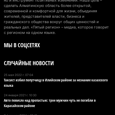
но и инструмент позитивных изменений. Наша цель –
сделать Алматинскую область более открытой,
В команде акима Алатау новое назначение: кто
современной и комфортной для жизни, объединяя
возглавил аппарат города
жителей, представителей власти, бизнеса и
4 августа 2026 г. 11:40
136
гражданского общества вокруг общих ценностей и
реальных дел. «Пятый регион» – медиа, которое говорит
Выборы в Курултай: Алматинская область вошла
с регионом на одном языке.
в число регионов с самым большим
МЫ В СОЦСЕТЯХ
количеством избирателей
4 августа 2026 г. 09:09
186
СЛУЧАЙНЫЕ НОВОСТИ
«От экспорта сырья - к сложным
производствам»: партия «Әділет» представила в
Актобе план диверсификации
25 мая 2022 г. 07:04
Таксист избил попутчицу в Илийском районе за незнание казахского
3 августа 2026 г. 20:46
151
языка
Солдат-срочник выпал из окна четвертого этажа
24 января 2021 г. 10:30
казармы в Конаеве
Авто повисло над пропастью: трое мужчин чуть не погибли в
Карасайском районе
3 августа 2026 г. 18:08
166