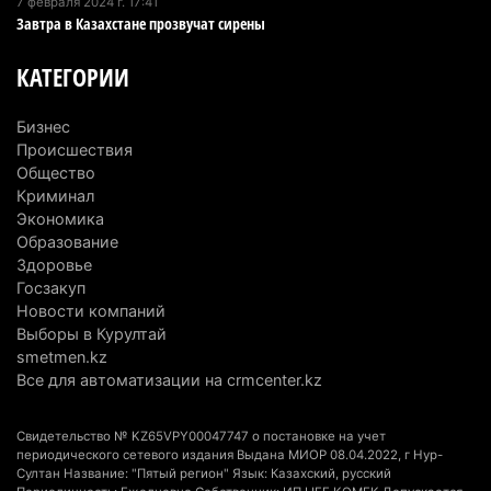
7 февраля 2024 г. 17:41
Спустя 78 лет тигр вновь вернулся в дикую
Завтра в Казахстане прозвучат сирены
природу Алматинской области
3 августа 2026 г. 16:16
238
КАТЕГОРИИ
Кыргызстан обогнал Казахстан по темпам роста
Бизнес
сельского хозяйства. Что это значит для
Происшествия
Алматинской области
Общество
3 августа 2026 г. 15:43
147
Криминал
Экономика
На выборах в Курултай можно будет
Образование
Здоровье
проголосовать «Против всех»
Госзакуп
3 августа 2026 г. 13:51
296
Новости компаний
Выборы в Курултай
В Конаеве появится завод по переработке
smetmen.kz
мусора за 11 млрд тенге
Все для автоматизации на crmcenter.kz
3 августа 2026 г. 13:21
152
Свидетельство № KZ65VPY00047747 о постановке на учет
Миллионы из ОСМС похитили через
периодического сетевого издания Выдана МИОР 08.04.2022, г Нур-
Султан Название: "Пятый регион" Язык: Казахский, русский
стоматологии: в Алматинской области вынесли