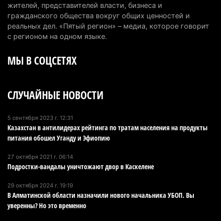
7 августа 2026 г. 09:52
228
жителей, представителей власти, бизнеса и
гражданского общества вокруг общих ценностей и
Жители Алматы и Алматинской области смогут
реальных дел. «Пятый регион» – медиа, которое говорит
увидеть долги своего дома в квитанциях за свет
с регионом на одном языке.
7 августа 2026 г. 06:28
277
МЫ В СОЦСЕТЯХ
В Алматинской области отменили приговор за
наркотики из-за того, что подсудимому не дали
СЛУЧАЙНЫЕ НОВОСТИ
последнее слово
6 августа 2026 г. 17:04
187
5 сентября 2023 г. 12:31
Казахстан в антилидерах рейтинга по тратам населения на продукты
Проезд по БАКАД резко подорожал: в
питания обошел Уганду и Эфиопию
Алматинской области начали действовать новые
тарифы
27 октября 2021 г. 06:14
6 августа 2026 г. 14:36
245
Подростки-вандалы уничтожают двор в Каскелене
29 октября 2024 г. 19:19
Сильнейшие дзюдоисты мира приехали на
В Алматинской области назначили нового начальника УБОП. Вы
сборы в Алматинскую область
уверенны? Но это временно
6 августа 2026 г. 12:12
197