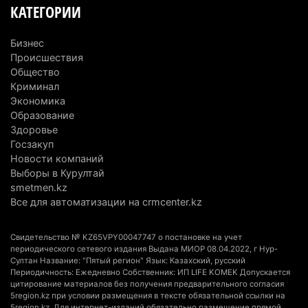
КАТЕГОРИИ
Первый раз с ИИ в первый класс: казахстанских
первоклассников начнут учить искусственному
Бизнес
интеллекту
Происшествия
6 августа 2026 г. 10:47
194
Общество
Криминал
Казахстанцы назвали доход, при котором не
Экономика
Образование
считают себя бедными
Здоровье
6 августа 2026 г. 09:52
181
Госзакуп
Новости компаний
Пожар в Аксайском ущелье под Алматы
Выборы в Курултай
полностью ликвидирован спустя три дня
smetmen.kz
6 августа 2026 г. 08:51
256
Все для автоматизации на crmcenter.kz
Минэкологии опровергло фото тигра возле села
Свидетельство № KZ65VPY00047747 о постановке на учет
в Алматинской области
периодического сетевого издания Выдана МИОР 08.04.2022, г Нур-
Султан Название: "Пятый регион" Язык: Казахский, русский
5 августа 2026 г. 17:06
226
Периодичность: Ежедневно Собственник: ИП LIFE KOMEK Допускается
цитирование материалов без получения предварительного согласия
Казахстан стал лидером Центральной Азии в
5region.kz при условии размещения в тексте обязательной ссылки на
5region.kz. Для интернет-изданий обязательно размещение прямой,