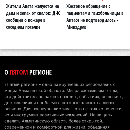
Алматинской области осудили за сталкинг
Жители Авата жалуются на
Жестокое обращение с
Н
дым и запах от свалок: ДЧС
пациентами психбольницы в
К
8 августа 2026 г. 08:04
194
сообщил о пожаре в
Актасе не подтвердилось -
н
На фоне строительного бума в Алматинской
соседнем поселке
Минздрав
п
области приостановили лицензии 149 компаний
о
7 августа 2026 г. 16:57
181
Казахстанские абитуриенты узнали, кто получил
образовательные гранты
7 августа 2026 г. 15:24
260
О
ПЯТОМ
РЕГИОНЕ
Онкопациентов в Алматинской области лечат в
«Пятый регион» – одно из крупнейших региональных
морских контейнерах
медиа Алматинской области. Мы рассказываем о том,
7 августа 2026 г. 11:24
197
что действительно важно: о людях, событиях, решениях,
достижениях и проблемах, которые влияют на жизнь
В Талгарском районе загорелись строительные
региона. Для нас журналистика – это не только новости,
но и инструмент позитивных изменений. Наша цель –
отходы: пожар охватил 300 квадратных метров
сделать Алматинскую область более открытой,
карьера
современной и комфортной для жизни, объединяя