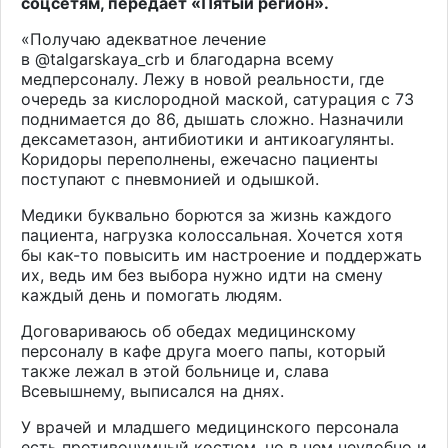
соцсетям, передает «Пятый регион».
«Получаю адекватное лечение
в
@talgarskaya_crb
и благодарна всему
медперсоналу. Лежу в новой реальности, где
очередь за кислородной маской, сатурация с 73
поднимается до 86, дышать сложно. Назначили
дексаметазон, антибиотики и антикоагулянты.
Коридоры переполнены, ежечасно пациенты
поступают с пневмонией и одышкой.
Медики буквально борются за жизнь каждого
пациента, нагрузка колоссальная. Хочется хотя
бы как-то повысить им настроение и поддержать
их, ведь им без выбора нужно идти на смену
каждый день и помогать людям.
Договариваюсь об обедах медицинскому
персоналу в кафе друга моего папы, который
также лежал в этой больнице и, слава
Всевышнему, выписался на днях.
У врачей и младшего медицинского персонала
есть противочумный костюм, но в нем неудобно и