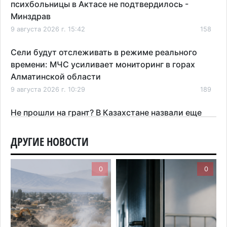
психбольницы в Актасе не подтвердилось -
Минздрав
9 августа 2026 г. 15:42
158
Сели будут отслеживать в режиме реального
времени: МЧС усиливает мониторинг в горах
Алматинской области
9 августа 2026 г. 10:29
189
Не прошли на грант? В Казахстане назвали еще
несколько способов получить бесплатное
образование
ДРУГИЕ НОВОСТИ
9 августа 2026 г. 08:27
254
0
0
Партия «Әділет»: принцип «Закон и порядок»
обязателен для всех
8 августа 2026 г. 15:40
152
Не знаете, где голосовать? Казахстанцам