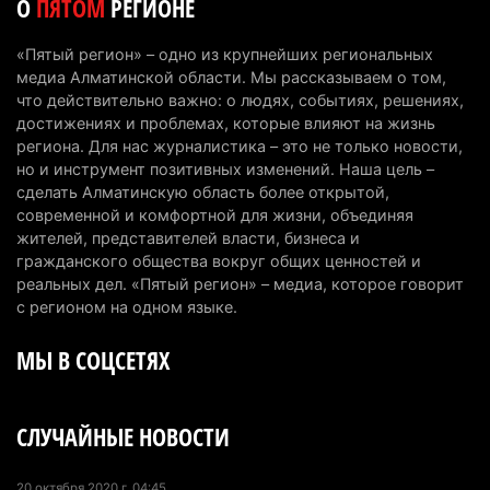
О
ПЯТОМ
РЕГИОНЕ
Онкопациентов в Алматинской области лечат в
«Пятый регион» – одно из крупнейших региональных
морских контейнерах
медиа Алматинской области. Мы рассказываем о том,
7 августа 2026 г. 11:24
201
что действительно важно: о людях, событиях, решениях,
достижениях и проблемах, которые влияют на жизнь
В Талгарском районе загорелись строительные
региона. Для нас журналистика – это не только новости,
но и инструмент позитивных изменений. Наша цель –
отходы: пожар охватил 300 квадратных метров
сделать Алматинскую область более открытой,
карьера
современной и комфортной для жизни, объединяя
7 августа 2026 г. 09:52
229
жителей, представителей власти, бизнеса и
гражданского общества вокруг общих ценностей и
Жители Алматы и Алматинской области смогут
реальных дел. «Пятый регион» – медиа, которое говорит
увидеть долги своего дома в квитанциях за свет
с регионом на одном языке.
7 августа 2026 г. 06:28
277
МЫ В СОЦСЕТЯХ
В Алматинской области отменили приговор за
наркотики из-за того, что подсудимому не дали
СЛУЧАЙНЫЕ НОВОСТИ
последнее слово
6 августа 2026 г. 17:04
211
20 октября 2020 г. 04:45