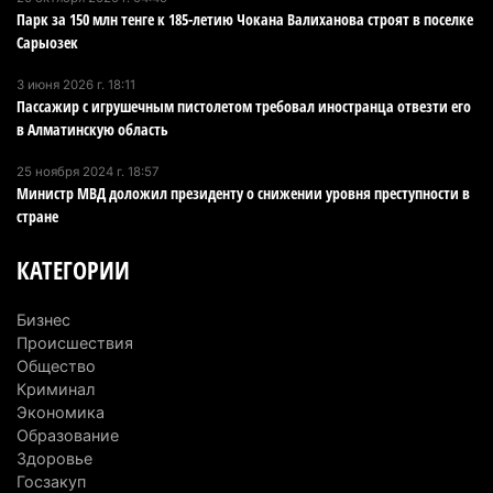
Парк за 150 млн тенге к 185-летию Чокана Валиханова строят в поселке
Проезд по БАКАД резко подорожал: в
Сарыозек
Алматинской области начали действовать новые
тарифы
3 июня 2026 г. 18:11
6 августа 2026 г. 14:36
246
Пассажир с игрушечным пистолетом требовал иностранца отвезти его
в Алматинскую область
Сильнейшие дзюдоисты мира приехали на
25 ноября 2024 г. 18:57
сборы в Алматинскую область
Министр МВД доложил президенту о снижении уровня преступности в
6 августа 2026 г. 12:12
197
стране
Первый раз с ИИ в первый класс: казахстанских
КАТЕГОРИИ
первоклассников начнут учить искусственному
интеллекту
Бизнес
6 августа 2026 г. 10:47
194
Происшествия
Общество
Казахстанцы назвали доход, при котором не
Криминал
Экономика
считают себя бедными
Образование
6 августа 2026 г. 09:52
181
Здоровье
Госзакуп
Пожар в Аксайском ущелье под Алматы