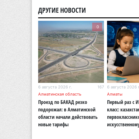
ДРУГИЕ НОВОСТИ
0
0
г.
207
6 августа 2026 г.
167
6 августа 2026 г
бласть
Алматинская область
Алматы
ОСМС похитили
Проезд по БАКАД резко
Первый раз с 
логии: в
подорожал: в Алматинской
класс: казахста
области вынесли
области начали действовать
первоклассник
новые тарифы
искусственном