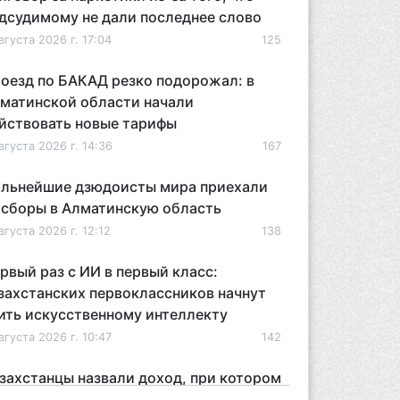
дсудимому не дали последнее слово
вгуста 2026 г. 17:04
125
оезд по БАКАД резко подорожал: в
матинской области начали
йствовать новые тарифы
вгуста 2026 г. 14:36
167
льнейшие дзюдоисты мира приехали
 сборы в Алматинскую область
вгуста 2026 г. 12:12
138
рвый раз с ИИ в первый класс:
захстанских первоклассников начнут
ить искусственному интеллекту
вгуста 2026 г. 10:47
142
захстанцы назвали доход, при котором
 считают себя бедными