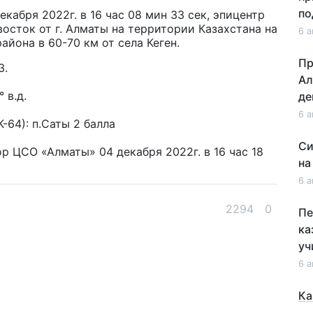
по
кабря 2022г. в 16 час 08 мин 33 сек, эпицентр
восток от г. Алматы на территории Казахстана на
6 а
йона в 60-70 км от села Кеген.
Пр
3.
Ал
 в.д.
де
6 а
64): п.Саты 2 балла
Си
 ЦСО «Алматы» 04 декабря 2022г. в 16 час 18
на
6 а
2294
0
Пе
ка
уч
6 а
Ка
не