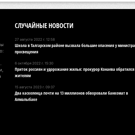
Ту
эв
об
СЛУЧАЙНЫЕ НОВОСТИ
5 а
27 августа 2022 г. 12:58
Хо
Мы
Школа в Талгарском районе вызвала большие опасения у министра
ре
о:
просвещения
сп
.
6 октября 2022 г. 15:30
5 а
Приток россиян и удорожание жилья: прокурор Конаева обратился
и,
жителям
а
В 
пр
15 августа 2023 г. 09:37
Два каскеленца почти на 13 миллионов обворовали банкомат в
и 
Алмалыбаке
5 а
В 
ди
4 а