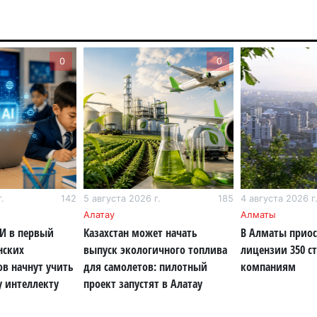
6 а
По
0
0
по
6 а
Ми
во
5 а
Ка
.
142
5 августа 2026 г.
185
4 августа 2026 г
Аз
Алатау
Алматы
5 а
ИИ в первый
Казахстан может начать
В Алматы прио
нских
выпуск экологичного топлива
лицензии 350 с
Ка
ов начнут учить
для самолетов: пилотный
компаниям
эк
у интеллекту
проект запустят в Алатау
пи
5 а