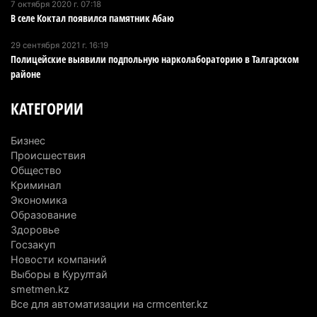
7 октября 2020 г. 07:18
проголосовать «Против всех»
В селе Коктал появился памятник Абаю
3 августа 2026 г. 13:51
291
29 сентября 2021 г. 16:19
Полицейские выявили подпольную нарколабораторию в Талгарском
В Конаеве появится завод по переработке
районе
мусора за 11 млрд тенге
3 августа 2026 г. 13:21
150
КАТЕГОРИИ
Миллионы из ОСМС похитили через
Бизнес
стоматологии: в Алматинской области вынесли
Происшествия
приговор
Общество
3 августа 2026 г. 10:17
182
Криминал
Экономика
Конная прогулка на Кольсае закончилась
Образование
Здоровье
вызовом спасателей
Госзакуп
3 августа 2026 г. 09:09
196
Новости компаний
Выборы в Курултай
Последний раз ее видели на остановке: в
smetmen.kz
Алматинской области почти две недели ищут 17-
Все для автоматизации на crmcenter.kz
летнюю девушку