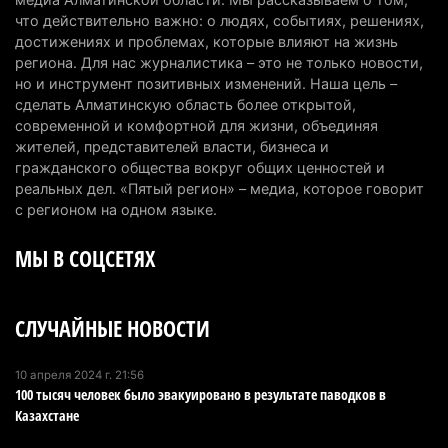
«От экспорта сырья - к сложным
что действительно важно: о людях, событиях, решениях,
производствам»: партия «Әділет» представила в
достижениях и проблемах, которые влияют на жизнь
Актобе план диверсификации
региона. Для нас журналистика – это не только новости,
но и инструмент позитивных изменений. Наша цель –
3 августа 2026 г. 20:46
151
сделать Алматинскую область более открытой,
современной и комфортной для жизни, объединяя
Солдат-срочник выпал из окна четвертого этажа
жителей, представителей власти, бизнеса и
казармы в Конаеве
гражданского общества вокруг общих ценностей и
3 августа 2026 г. 18:08
166
реальных дел. «Пятый регион» – медиа, которое говорит
с регионом на одном языке.
Спустя 78 лет тигр вновь вернулся в дикую
МЫ В СОЦСЕТЯХ
природу Алматинской области
3 августа 2026 г. 16:16
234
СЛУЧАЙНЫЕ НОВОСТИ
Кыргызстан обогнал Казахстан по темпам роста
сельского хозяйства. Что это значит для
Алматинской области
10 апреля 2024 г. 21:56
100 тысяч человек было эвакуировано в результате паводков в
3 августа 2026 г. 15:43
145
Казахстане
На выборах в Курултай можно будет