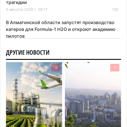
трагедии
5 августа 2026 г. 09:17
130
В Алматинской области запустят производство
катеров для Formula-1 H2O и откроют академию
пилотов
5 августа 2026 г. 08:29
147
ДРУГИЕ НОВОСТИ
В Alatau City Authority назначили нового
директора по коммуникациям
0
0
4 августа 2026 г. 20:22
81
Партия «Әділет» предложила превратить
университеты в центры технологий и новых
рабочих мест
4 августа 2026 г. 15:11
147
В Алматинской области назначили нового
председателя административного суда