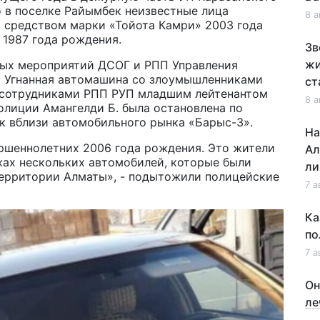
о в поселке Райымбек неизвестные лица
8 а
 средством марки «Тойота Камри» 2003 года
 1987 года рождения.
Зв
жи
ных мероприятий ДСОГ и РПП Управления
. Угнанная автомашина со злоумышленниками
ст
а сотрудниками РПП РУП младшим лейтенантом
8 а
олиции Амангелди Б. была остановлена по
 вблизи автомобильного рынка «Барыс-3».
На
ршеннолетних 2006 года рождения. Это жители
Ал
ах нескольких автомобилей, которые были
ли
территории Алматы», - подытожили полицейские
7 а
Ка
по
7 а
Он
ле