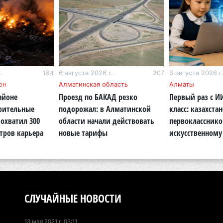
Ми
во
5 а
Ка
Аз
.
184
6 августа 2026 г.
207
6 августа 2026 г
он
Алматинская область
Алматы
5 а
айоне
Проезд по БАКАД резко
Первый раз с И
роительные
подорожал: в Алматинской
класс: казахста
Ка
охватил 300
области начали действовать
первокласснико
эк
тров карьера
новые тарифы
искусственному
пи
5 а
Ту
эв
об
СЛУЧАЙНЫЕ НОВОСТИ
5 а
13 мая 2021 г. 03:11