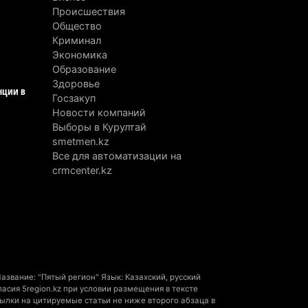
зяина собак, едва не загрызших
Происшествия
бенка в Алматинской области, судят
Общество
устя год после трагедии
Криминал
Экономика
вгуста 2026 г. 09:17
170
Образование
Здоровье
Алматинской области запустят
нции в
Госзакуп
оизводство катеров для Formula-1 H2O
Новости компаний
откроют академию пилотов
Выборы в Курултай
вгуста 2026 г. 08:29
193
smetmen.kz
Все для автоматизации на
Alatau City Authority назначили нового
crmcenter.kz
ректора по коммуникациям
вгуста 2026 г. 20:22
107
ртия «Әділет» предложила превратить
иверситеты в центры технологий и
вых рабочих мест
звание: "Пятый регион" Язык: Казахский, русский
вгуста 2026 г. 15:11
177
сия 5region.kz при условии размещения в тексте
ылки на цитируемые статьи не ниже второго абзаца в