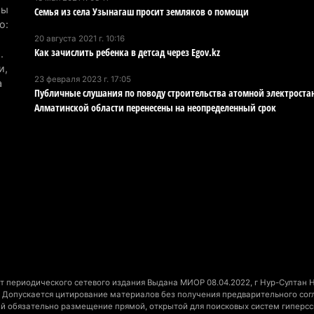
Хо
Мы
Семья из села Узынагаш просит земляков о помощи
ре
о:
сп
20 августа 2021 г. 10:16
Как зачислить ребенка в детсад через Egov.kz
.
5 а
и,
23 февраля 2023 г. 17:05
а
В 
Публичные слушания по поводу строительства атомной электроста
пр
Алматинской области перенесены на неопределенный срок
и 
5 а
В 
ди
4 а
Па
ун
но
 периодического сетевого издания Выдана МИОР 08.04.2022, г Нур-Султан На
4 а
Допускается цитирование материалов без получения предварительного согла
ний обязательно размещение прямой, открытой для поисковых систем гиперсс