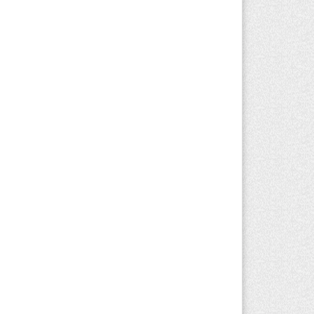
вгуста 2026 г. 11:24
155
Талгарском районе загорелись
роительные отходы: пожар охватил
0 квадратных метров карьера
вгуста 2026 г. 09:52
184
тели Алматы и Алматинской области
огут увидеть долги своего дома в
итанциях за свет
вгуста 2026 г. 06:28
244
Алматинской области отменили
иговор за наркотики из-за того, что
дсудимому не дали последнее слово
вгуста 2026 г. 17:04
151
оезд по БАКАД резко подорожал: в
матинской области начали