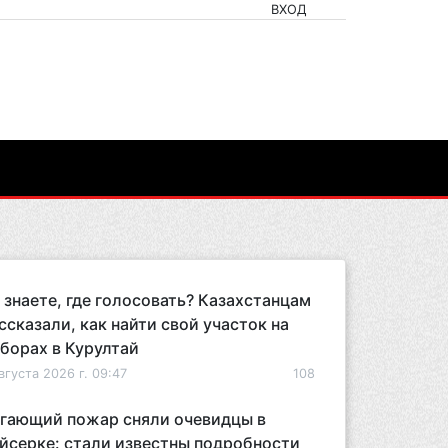
ВХОД
 знаете, где голосовать? Казахстанцам
ссказали, как найти свой участок на
борах в Курултай
вгуста 2026 г. 09:47
108
гающий пожар сняли очевидцы в
йсерке: стали известны подробности