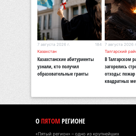
г.
273
7 августа 2026 г.
184
7 августа 2026 г
бласть
Казахстан
Талгарский рай
тигр вновь
Казахстанские абитуриенты
В Талгарском р
кую природу
узнали, кто получил
загорелись ст
области
образовательные гранты
отходы: пожар 
квадратных ме
О
ПЯТОМ
РЕГИОНЕ
«Пятый регион» – одно из крупнейших