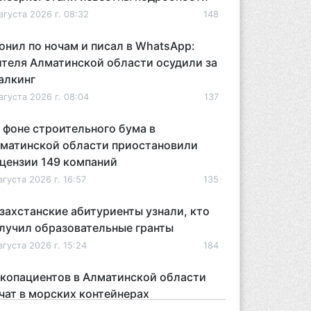
вгуста 2026 г. 08:32
148
онил по ночам и писал в WhatsApp:
теля Алматинской области осудили за
алкинг
вгуста 2026 г. 08:04
137
 фоне строительного бума в
матинской области приостановили
цензии 149 компаний
вгуста 2026 г. 16:57
135
захстанские абитуриенты узнали, кто
лучил образовательные гранты
вгуста 2026 г. 15:24
184
копациентов в Алматинской области
чат в морских контейнерах