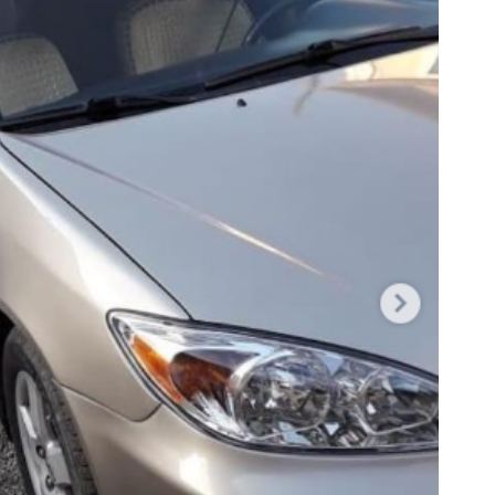
7 а
В 
ст
30
7 а
Жи
см
кв
7 а
В 
пр
по
6 а
Пр
Ал