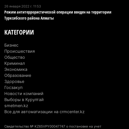
директора по коммуникациям
26 января 2022 г. 11:53
Режим антитеррористической операции введен на территории
4 августа 2026 г. 20:22
102
Турксибского района Алматы
Партия «Әділет» предложила превратить
КАТЕГОРИИ
университеты в центры технологий и новых
рабочих мест
Бизнес
4 августа 2026 г. 15:11
171
Происшествия
Общество
В Алматинской области назначили нового
Криминал
председателя административного суда
Экономика
Образование
4 августа 2026 г. 14:29
153
Здоровье
Госзакуп
В Алматинской области второй день не могут
Новости компаний
потушить пожар в Аксайском ущелье
Выборы в Курултай
4 августа 2026 г. 13:02
224
smetmen.kz
Все для автоматизации на crmcenter.kz
В Алматы приостановили лицензии 350
строительным компаниям
Свидетельство № KZ65VPY00047747 о постановке на учет