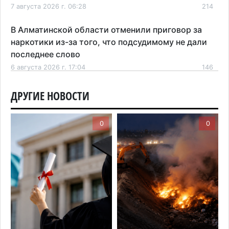
7 августа 2026 г. 06:28
214
В Алматинской области отменили приговор за
наркотики из-за того, что подсудимому не дали
последнее слово
6 августа 2026 г. 17:04
146
Проезд по БАКАД резко подорожал: в
ДРУГИЕ НОВОСТИ
Алматинской области начали действовать новые
тарифы
0
0
6 августа 2026 г. 14:36
200
Сильнейшие дзюдоисты мира приехали на
сборы в Алматинскую область
6 августа 2026 г. 12:12
164
Первый раз с ИИ в первый класс: казахстанских
первоклассников начнут учить искусственному
интеллекту