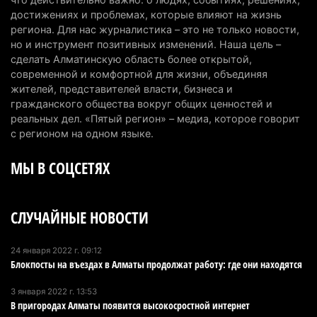
топлива для самолетов: пилотный проект
достижениях и проблемах, которые влияют на жизнь
запустят в Алатау
региона. Для нас журналистика – это не только новости,
но и инструмент позитивных изменений. Наша цель –
5 августа 2026 г. 12:32
194
сделать Алматинскую область более открытой,
современной и комфортной для жизни, объединяя
Туриста с тяжелыми травмами эвакуировали в
жителей, представителей власти, бизнеса и
горах Алматинской области после камнепада
гражданского общества вокруг общих ценностей и
5 августа 2026 г. 11:23
164
реальных дел. «Пятый регион» – медиа, которое говорит
с регионом на одном языке.
Хозяина собак, едва не загрызших ребенка в
МЫ В СОЦСЕТЯХ
Алматинской области, судят спустя год после
трагедии
5 августа 2026 г. 09:17
162
СЛУЧАЙНЫЕ НОВОСТИ
В Алматинской области запустят производство
катеров для Formula-1 H2O и откроют академию
24 января 2022 г. 09:12
Блокпосты на въездах в Алматы продолжат работу: где они находятся
пилотов
5 августа 2026 г. 08:29
184
3 января 2022 г. 13:53
В пригородах Алматы появится высокосростной интернет
В Alatau City Authority назначили нового