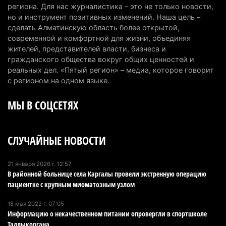
полностью ликвидирован спустя три дня
региона. Для нас журналистика – это не только новости,
но и инструмент позитивных изменений. Наша цель –
6 августа 2026 г. 08:51
234
сделать Алматинскую область более открытой,
современной и комфортной для жизни, объединяя
Минэкологии опровергло фото тигра возле села
жителей, представителей власти, бизнеса и
в Алматинской области
гражданского общества вокруг общих ценностей и
5 августа 2026 г. 17:06
204
реальных дел. «Пятый регион» – медиа, которое говорит
с регионом на одном языке.
Казахстан стал лидером Центральной Азии в
МЫ В СОЦСЕТЯХ
мировом рейтинге благополучия
5 августа 2026 г. 13:55
262
СЛУЧАЙНЫЕ НОВОСТИ
Казахстан может начать выпуск экологичного
топлива для самолетов: пилотный проект
запустят в Алатау
21 января 2026 г. 12:57
В районной больнице села Каргалы провели экстренную операцию
5 августа 2026 г. 12:32
203
пациентке с крупным миоматозным узлом
Туриста с тяжелыми травмами эвакуировали в
18 мая 2022 г. 07:05
горах Алматинской области после камнепада
Информацию о некачественном питании опровергли в спортшколе
Талдыкоргана
5 августа 2026 г. 11:23
169