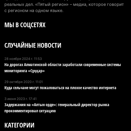
потушить пожар в Аксайском ущелье
реальных дел. «Пятый регион» – медиа, которое говорит
4 августа 2026 г. 13:02
200
с регионом на одном языке.
МЫ В СОЦСЕТЯХ
В Алматы приостановили лицензии 350
строительным компаниям
4 августа 2026 г. 12:06
225
СЛУЧАЙНЫЕ НОВОСТИ
В команде акима Алатау новое назначение: кто
возглавил аппарат города
28 ноября 2024 г. 11:53
На дорогах Алматинской области заработали современные системы
4 августа 2026 г. 11:40
140
мониторинга «Сұңқар»
Выборы в Курултай: Алматинская область вошла
29 октября 2020 г. 11:01
в число регионов с самым большим
Куда сельчане могут пожаловаться на плохое качество интернета
количеством избирателей
3 июня 2023 г. 17:41
4 августа 2026 г. 09:09
188
Задержания на «Алтын орде»: генеральный директор рынка
прокомментировал ситуацию
«От экспорта сырья - к сложным
производствам»: партия «Әділет» представила в
КАТЕГОРИИ
Актобе план диверсификации