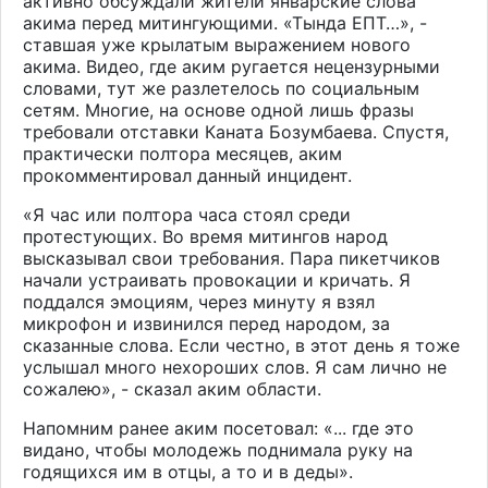
активно обсуждали жители январские слова
акима перед митингующими. «Тында ЕПТ…», -
ставшая уже крылатым выражением нового
акима. Видео, где аким ругается нецензурными
словами, тут же разлетелось по социальным
сетям. Многие, на основе одной лишь фразы
требовали отставки Каната Бозумбаева. Спустя,
практически полтора месяцев, аким
прокомментировал данный инцидент.
«Я час или полтора часа стоял среди
протестующих. Во время митингов народ
высказывал свои требования. Пара пикетчиков
начали устраивать провокации и кричать. Я
поддался эмоциям, через минуту я взял
микрофон и извинился перед народом, за
сказанные слова. Если честно, в этот день я тоже
услышал много нехороших слов. Я сам лично не
сожалею», - сказал аким области.
Напомним ранее аким посетовал: «... где это
видано, чтобы молодежь поднимала руку на
годящихся им в отцы, а то и в деды».