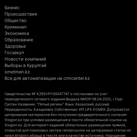
3 августа 2026 г. 20:46
153
Бизнес
Происшествия
Солдат-срочник выпал из окна четвертого этажа
Общество
казармы в Конаеве
Криминал
Экономика
3 августа 2026 г. 18:08
170
Образование
Здоровье
Спустя 78 лет тигр вновь вернулся в дикую
Госзакуп
природу Алматинской области
Новости компаний
3 августа 2026 г. 16:16
239
Выборы в Курултай
smetmen.kz
Кыргызстан обогнал Казахстан по темпам роста
Все для автоматизации на crmcenter.kz
сельского хозяйства. Что это значит для
Алматинской области
Свидетельство № KZ65VPY00047747 о постановке на учет
3 августа 2026 г. 15:43
150
периодического сетевого издания Выдана МИОР 08.04.2022, г Нур-
Султан Название: "Пятый регион" Язык: Казахский, русский
Периодичность: Ежедневно Собственник: ИП LIFE KOMEK Допускается
На выборах в Курултай можно будет
цитирование материалов без получения предварительного согласия
проголосовать «Против всех»
5region.kz при условии размещения в тексте обязательной ссылки на
5region.kz. Для интернет-изданий обязательно размещение прямой,
3 августа 2026 г. 13:51
302
открытой для поисковых систем гиперссылки на цитируемые статьи не
ниже второго абзаца в тексте или в качестве источника. Нарушение