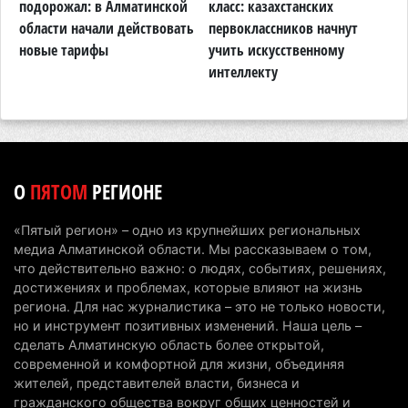
В Алматинской области запустят производство
подорожал: в Алматинской
класс: казахстанских
в
катеров для Formula-1 H2O и откроют академию
области начали действовать
первоклассников начнут
т
пилотов
новые тарифы
учить искусственному
п
интеллекту
А
5 августа 2026 г. 08:29
159
В Alatau City Authority назначили нового
директора по коммуникациям
4 августа 2026 г. 20:22
83
О
ПЯТОМ
РЕГИОНЕ
Партия «Әділет» предложила превратить
университеты в центры технологий и новых
«Пятый регион» – одно из крупнейших региональных
рабочих мест
медиа Алматинской области. Мы рассказываем о том,
4 августа 2026 г. 15:11
150
что действительно важно: о людях, событиях, решениях,
достижениях и проблемах, которые влияют на жизнь
В Алматинской области назначили нового
региона. Для нас журналистика – это не только новости,
но и инструмент позитивных изменений. Наша цель –
председателя административного суда
сделать Алматинскую область более открытой,
4 августа 2026 г. 14:29
121
современной и комфортной для жизни, объединяя
жителей, представителей власти, бизнеса и
В Алматинской области второй день не могут
гражданского общества вокруг общих ценностей и