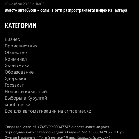
10 ноября 2022 г. 16:02
Туриста с тяжелыми травмами эвакуировали в
Вместо автобусов – ослы: в сети распространяется видео из Талгара
горах Алматинской области после камнепада
5 августа 2026 г. 11:23
183
КАТЕГОРИИ
Хозяина собак, едва не загрызших ребенка в
Бизнес
Алматинской области, судят спустя год после
Происшествия
трагедии
Общество
5 августа 2026 г. 09:17
174
Криминал
Экономика
В Алматинской области запустят производство
Образование
Здоровье
катеров для Formula-1 H2O и откроют академию
Госзакуп
пилотов
Новости компаний
5 августа 2026 г. 08:29
202
Выборы в Курултай
smetmen.kz
В Alatau City Authority назначили нового
Все для автоматизации на crmcenter.kz
директора по коммуникациям
4 августа 2026 г. 20:22
115
Свидетельство № KZ65VPY00047747 о постановке на учет
периодического сетевого издания Выдана МИОР 08.04.2022, г Нур-
Султан Название: "Пятый регион" Язык: Казахский, русский
Партия «Әділет» предложила превратить