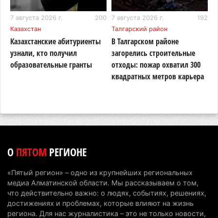
последнее слово
86
6 августа 2026 г. 17:04
7 августа 2026 г.
200
7 августа 2026 г.
153
192
6
Казахстан
Талгарский район
А
Проезд по БАКАД резко подорожал: в
Казахстанские абитуриенты
В Талгарском районе
П
Алматинской области начали действовать новые
узнали, кто получил
загорелись строительные
п
тарифы
образовательные гранты
отходы: пожар охватил 300
о
квадратных метров карьера
н
6 августа 2026 г. 14:36
218
Сильнейшие дзюдоисты мира приехали на
сборы в Алматинскую область
6 августа 2026 г. 12:12
177
Первый раз с ИИ в первый класс: казахстанских
О
ПЯТОМ
РЕГИОНЕ
первоклассников начнут учить искусственному
интеллекту
«Пятый регион» – одно из крупнейших региональных
6 августа 2026 г. 10:47
174
медиа Алматинской области. Мы рассказываем о том,
что действительно важно: о людях, событиях, решениях,
Казахстанцы назвали доход, при котором не
достижениях и проблемах, которые влияют на жизнь
считают себя бедными
региона. Для нас журналистика – это не только новости,