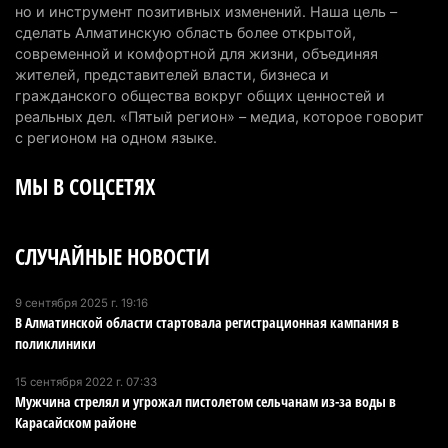
но и инструмент позитивных изменений. Наша цель –
6 августа 2026 г. 09:52
164
сделать Алматинскую область более открытой,
современной и комфортной для жизни, объединяя
Пожар в Аксайском ущелье под Алматы
жителей, представителей власти, бизнеса и
полностью ликвидирован спустя три дня
гражданского общества вокруг общих ценностей и
6 августа 2026 г. 08:51
238
реальных дел. «Пятый регион» – медиа, которое говорит
с регионом на одном языке.
Минэкологии опровергло фото тигра возле села
МЫ В СОЦСЕТЯХ
в Алматинской области
5 августа 2026 г. 17:06
214
СЛУЧАЙНЫЕ НОВОСТИ
Казахстан стал лидером Центральной Азии в
мировом рейтинге благополучия
5 августа 2026 г. 13:55
277
9 сентября 2025 г. 19:16
В Алматинской области стартовала регистрационная кампания в
поликлиники
Казахстан может начать выпуск экологичного
топлива для самолетов: пилотный проект
15 сентября 2022 г. 07:33
запустят в Алатау
Мужчина стрелял и угрожал пистолетом сельчанам из-за воды в
Карасайском районе
5 августа 2026 г. 12:32
213