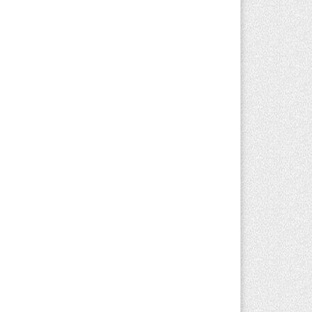
вгуста 2026 г. 15:24
194
копациентов в Алматинской области
чат в морских контейнерах
вгуста 2026 г. 11:24
161
Талгарском районе загорелись
роительные отходы: пожар охватил
0 квадратных метров карьера
вгуста 2026 г. 09:52
190
тели Алматы и Алматинской области
огут увидеть долги своего дома в
итанциях за свет
вгуста 2026 г. 06:28
250
Алматинской области отменили
иговор за наркотики из-за того, что
дсудимому не дали последнее слово