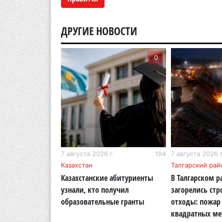
ДРУГИЕ НОВОСТИ
0
0
г.
283
7 августа 2026 г.
194
7 августа 2026 г
бласть
Казахстан
Талгарский рай
тигр вновь
Казахстанские абитуриенты
В Талгарском р
кую природу
узнали, кто получил
загорелись ст
области
образовательные гранты
отходы: пожар 
квадратных ме