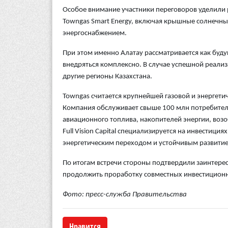
Особое внимание участники переговоров уделили
Towngas Smart Energy, включая крышные солнечны
энергоснабжением.
При этом именно Алатау рассматривается как буд
внедряться комплексно. В случае успешной реали
другие регионы Казахстана.
Towngas считается крупнейшей газовой и энергети
Компания обслуживает свыше 100 млн потребителей
авиационного топлива, накопителей энергии, воз
Full Vision Capital специализируется на инвестици
энергетическим переходом и устойчивым развити
По итогам встречи стороны подтвердили заинтере
продолжить проработку совместных инвестиционн
Фото: пресс-служба Правительства
Нравится