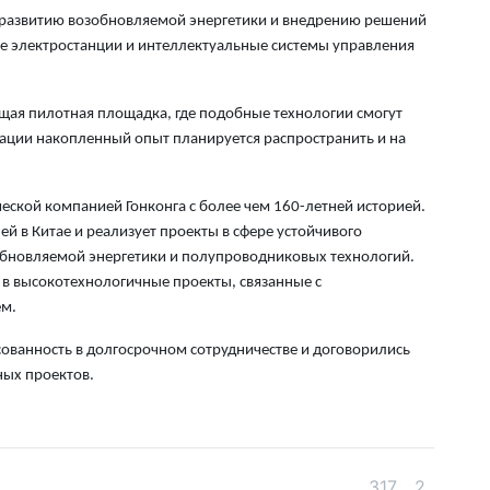
6 а
 развитию возобновляемой энергетики и внедрению решений
е электростанции и интеллектуальные системы управления
Пр
Ал
де
ущая пилотная площадка, где подобные технологии смогут
6 а
зации накопленный опыт планируется распространить и на
Си
ческой компанией Гонконга с более чем 160-летней историей.
на
 в Китае и реализует проекты в сфере устойчивого
6 а
обновляемой энергетики и полупроводниковых технологий.
ях в высокотехнологичные проекты, связанные с
Пе
ем.
ка
уч
сованность в долгосрочном сотрудничестве и договорились
6 а
ых проектов.
Ка
не
6 а
317
2