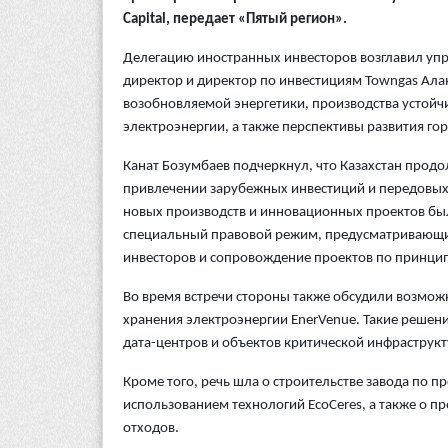
Capital, передает «Пятый регион».
Делегацию иностранных инвесторов возглавил упра
директор и директор по инвестициям Towngas Алан
возобновляемой энергетики, производства устойчи
электроэнергии, а также перспективы развития гор
Канат Бозумбаев подчеркнул, что Казахстан продо
привлечении зарубежных инвестиций и передовых 
новых производств и инновационных проектов была
специальный правовой режим, предусматривающий
инвесторов и сопровождение проектов по принцип
Во время встречи стороны также обсудили возможн
хранения электроэнергии EnerVenue. Такие решен
дата-центров и объектов критической инфраструк
Кроме того, речь шла о строительстве завода по п
использованием технологий EcoCeres, а также о п
отходов.