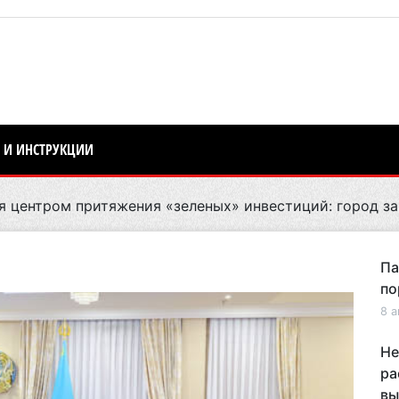
 И ИНСТРУКЦИИ
я центром притяжения «зеленых» инвестиций: город за
Па
по
8 а
Не
ра
вы