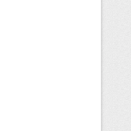
вгуста 2026 г. 17:04
153
оезд по БАКАД резко подорожал: в
матинской области начали
йствовать новые тарифы
вгуста 2026 г. 14:36
210
льнейшие дзюдоисты мира приехали
 сборы в Алматинскую область
вгуста 2026 г. 12:12
175
рвый раз с ИИ в первый класс:
захстанских первоклассников начнут
ить искусственному интеллекту
вгуста 2026 г. 10:47
172
захстанцы назвали доход, при котором
 считают себя бедными
вгуста 2026 г. 09:52
161