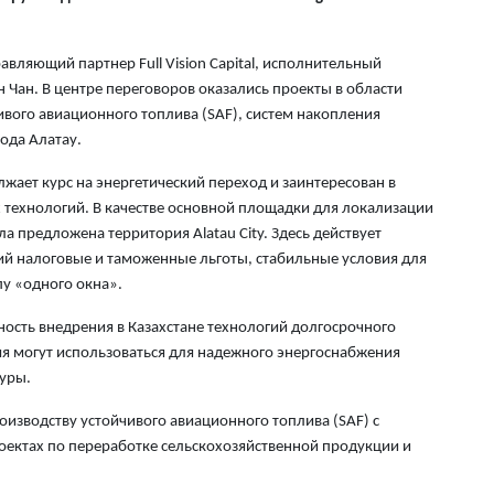
7 а
Он
вляющий партнер Full Vision Capital, исполнительный
ле
 Чан. В центре переговоров оказались проекты в области
7 а
вого авиационного топлива (SAF), систем накопления
ода Алатау.
В 
ст
лжает курс на энергетический переход и заинтересован в
30
технологий. В качестве основной площадки для локализации
 предложена территория Alatau City. Здесь действует
7 а
 налоговые и таможенные льготы, стабильные условия для
Жи
у «одного окна».
см
ость внедрения в Казахстане технологий долгосрочного
кв
ия могут использоваться для надежного энергоснабжения
7 а
туры.
В 
роизводству устойчивого авиационного топлива (SAF) с
пр
роектах по переработке сельскохозяйственной продукции и
по