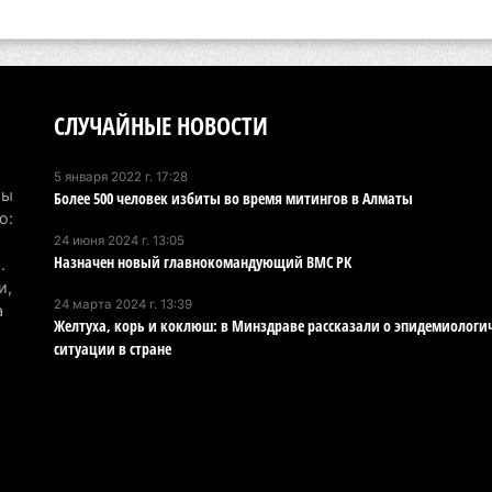
эв
об
5 а
Хо
СЛУЧАЙНЫЕ НОВОСТИ
ре
сп
5 января 2022 г. 17:28
Мы
Более 500 человек избиты во время митингов в Алматы
5 а
о:
24 июня 2024 г. 13:05
В 
Назначен новый главнокомандующий ВМС РК
.
пр
и,
и 
24 марта 2024 г. 13:39
а
Желтуха, корь и коклюш: в Минздраве рассказали о эпидемиологи
5 а
ситуации в стране
В 
ди
4 а
Па