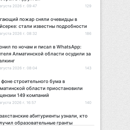
вгуста 2026 г. 09:47
129
гающий пожар сняли очевидцы в
йсерке: стали известны подробности
вгуста 2026 г. 08:32
186
онил по ночам и писал в WhatsApp:
теля Алматинской области осудили за
алкинг
вгуста 2026 г. 08:04
143
 фоне строительного бума в
матинской области приостановили
цензии 149 компаний
вгуста 2026 г. 16:57
140
захстанские абитуриенты узнали, кто
лучил образовательные гранты