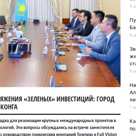
8 а
Пу
Ба
8 а
Зв
жи
ст
8 а
На
Ал
ТЯЖЕНИЯ «ЗЕЛЕНЫХ» ИНВЕСТИЦИЙ: ГОРОД
ли
НКОНГА
7 а
Ка
щадка для реализации крупных международных проектов в
по
ологий. Эти вопросы обсуждались на встрече заместителя
 руководством гонконгских компаний Towngas и Full Vision