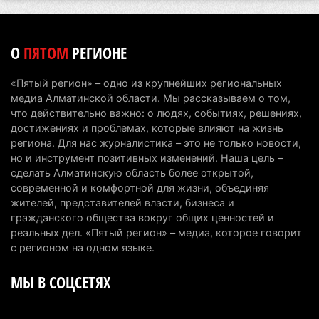
интеллекту
6 августа 2026 г. 10:47
167
О
ПЯТОМ
РЕГИОНЕ
Казахстанцы назвали доход, при котором не
считают себя бедными
«Пятый регион» – одно из крупнейших региональных
6 августа 2026 г. 09:52
157
медиа Алматинской области. Мы рассказываем о том,
что действительно важно: о людях, событиях, решениях,
Пожар в Аксайском ущелье под Алматы
достижениях и проблемах, которые влияют на жизнь
полностью ликвидирован спустя три дня
региона. Для нас журналистика – это не только новости,
но и инструмент позитивных изменений. Наша цель –
6 августа 2026 г. 08:51
229
сделать Алматинскую область более открытой,
современной и комфортной для жизни, объединяя
Минэкологии опровергло фото тигра возле села
жителей, представителей власти, бизнеса и
в Алматинской области
гражданского общества вокруг общих ценностей и
5 августа 2026 г. 17:06
202
реальных дел. «Пятый регион» – медиа, которое говорит
с регионом на одном языке.
Казахстан стал лидером Центральной Азии в
МЫ В СОЦСЕТЯХ
мировом рейтинге благополучия
5 августа 2026 г. 13:55
261