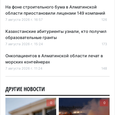
На фоне строительного бума в Алматинской
области приостановили лицензии 149 компаний
7 августа 2026 г. 16:57
126
Казахстанские абитуриенты узнали, кто получил
образовательные гранты
7 августа 2026 г. 15:24
173
Онкопациентов в Алматинской области лечат в
морских контейнерах
7 августа 2026 г. 11:24
148
В Талгарском районе загорелись строительные
отходы: пожар охватил 300 квадратных метров
ДРУГИЕ НОВОСТИ
карьера
7 августа 2026 г. 09:52
183
0
0
Жители Алматы и Алматинской области смогут