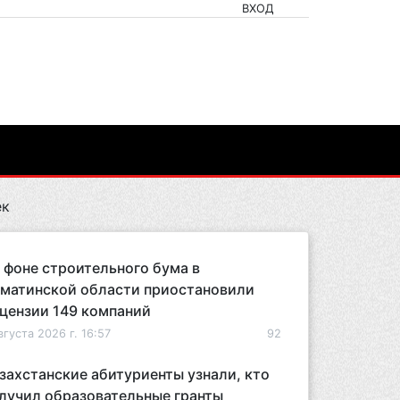
ВХОД
ек
 фоне строительного бума в
матинской области приостановили
цензии 149 компаний
вгуста 2026 г. 16:57
92
захстанские абитуриенты узнали, кто
лучил образовательные гранты