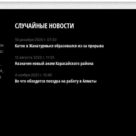
6 а
По
по
СЛУЧАЙНЫЕ НОВОСТИ
6 а
19 декабря 2020 г. 07:20
Ми
Мы
Каток в Жанатурмысе образовался из-за прорыва
во
о:
12 августа 2022 г. 11:33
5 а
Назначен новый аким Карасайского района
.
и,
Ка
4 ноября 2021 г. 13:48
а
Аз
Во что обходится поездка на работу в Алматы
5 а
Ка
эк
пи
5 а