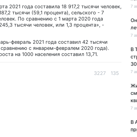
та 2021 года составила 18 917,2 тысячи человек,
7 а
87,2 тысячи (59,1 процента), сельского - 7
еловек. По сравнению с 1 марта 2020 года
Он
45,3 тысячи человек, или 1,3 процента», -
ле
7 а
варь-февраль 2021 года составил 42 тысячи
о сравнению с январем-февралем 2020 года).
В 
ста на 1000 населения составил 13,71.
ст
30
7 а
3227
135
Жи
см
кв
7 а
В 
пр
по