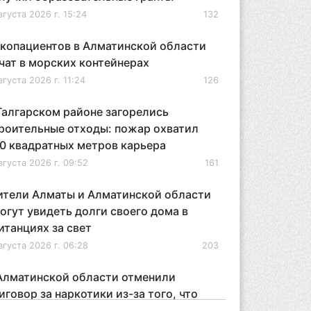
вгуста 2026 г. 15:24
132
копациентов в Алматинской области
чат в морских контейнерах
вгуста 2026 г. 11:24
126
Талгарском районе загорелись
роительные отходы: пожар охватил
0 квадратных метров карьера
вгуста 2026 г. 09:52
161
тели Алматы и Алматинской области
огут увидеть долги своего дома в
итанциях за свет
вгуста 2026 г. 06:28
203
Алматинской области отменили
иговор за наркотики из-за того, что
дсудимому не дали последнее слово