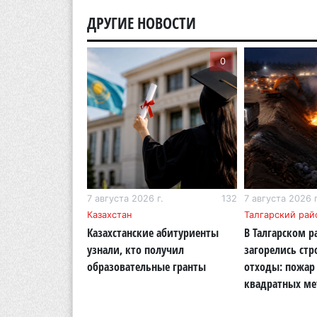
ДРУГИЕ НОВОСТИ
0
0
г.
268
7 августа 2026 г.
132
7 августа 2026 г
бласть
Казахстан
Талгарский рай
тигр вновь
Казахстанские абитуриенты
В Талгарском р
кую природу
узнали, кто получил
загорелись ст
области
образовательные гранты
отходы: пожар 
квадратных ме