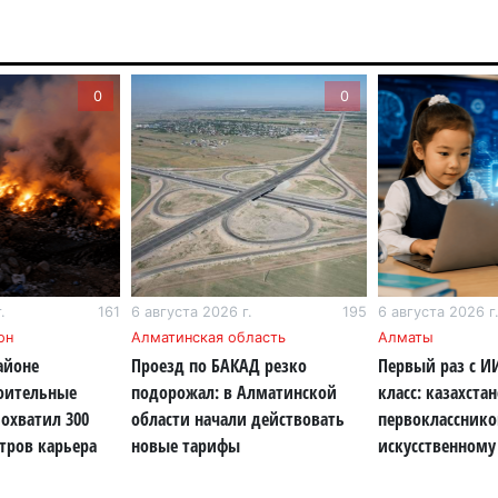
6 а
Пр
0
0
Ал
де
6 а
Си
на
6 а
.
161
6 августа 2026 г.
195
6 августа 2026 г
Пе
он
Алматинская область
Алматы
ка
айоне
Проезд по БАКАД резко
Первый раз с И
уч
роительные
подорожал: в Алматинской
класс: казахста
6 а
охватил 300
области начали действовать
первокласснико
тров карьера
новые тарифы
искусственному
Ка
не